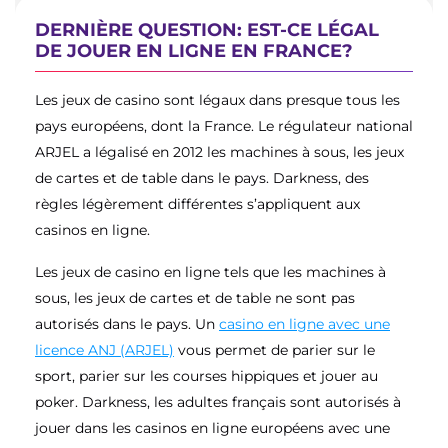
DERNIÈRE QUESTION: EST-CE LÉGAL
DE JOUER EN LIGNE EN FRANCE?
Les jeux de casino sont légaux dans presque tous les
pays européens, dont la France. Le régulateur national
ARJEL a légalisé en 2012 les machines à sous, les jeux
de cartes et de table dans le pays. Darkness, des
règles légèrement différentes s’appliquent aux
casinos en ligne.
Les jeux de casino en ligne tels que les machines à
sous, les jeux de cartes et de table ne sont pas
autorisés dans le pays. Un
casino en ligne avec une
licence ANJ (ARJEL)
vous permet de parier sur le
sport, parier sur les courses hippiques et jouer au
poker. Darkness, les adultes français sont autorisés à
jouer dans les casinos en ligne européens avec une