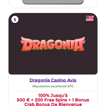
5
Dragonia Casino Avis
Réputation excellente 9/10
100% Jusqu’à
500 € + 200 Free Spins + 1 Bonus
Crab Bonus De Bienvenue