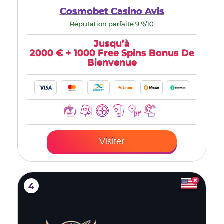
Cosmobet Casino Avis
Réputation parfaite 9.9/10
Jusqu’à
2000 € + 1000 Free Spins Bonus De
Bienvenue
Visiter
4