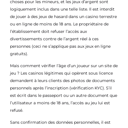
choses pour les mineurs, et les jeux d’argent sont
logiquement inclus dans une telle liste. Il est interdit
de jouer à des jeux de hasard dans un casino terrestre
ou en ligne de moins de 18 ans. Le propriétaire de
l’établissement doit refuser l’accès aux
divertissements contre de l’argent réel à ces
personnes (ceci ne s’applique pas aux jeux en ligne
gratuits).
Mais comment vérifier l’âge d’un joueur sur un site de
jeu ? Les casinos légitimes qui opèrent sous licence
demandent à leurs clients des photos de documents
personnels après l’inscription (vérification KYC). S’il
est écrit dans le passeport ou un autre document que
l’utilisateur a moins de 18 ans, l’accès au jeu lui est
refusé.
Sans confirmation des données personnelles, il est