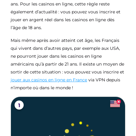
ans. Pour les casinos en ligne, cette règle reste
également d’actualité : vous pouvez vous inscrire et
jouer en argent réel dans les casinos en ligne dès
l’âge de 18 ans.
Mais même après avoir atteint cet âge, les Français
qui vivent dans d’autres pays, par exemple aux USA,
ne pourront jouer dans les casinos en ligne
américains qu’à partir de 21 ans. Il existe un moyen de
sortir de cette situation : vous pouvez vous inscrire et
jouer aux casinos en ligne en France
via VPN depuis
n’importe où dans le monde !
1