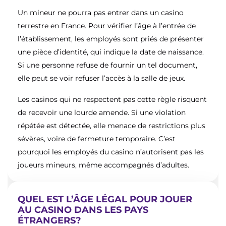
Un mineur ne pourra pas entrer dans un casino
terrestre en France. Pour vérifier l’âge à l’entrée de
l’établissement, les employés sont priés de présenter
une pièce d’identité, qui indique la date de naissance.
Si une personne refuse de fournir un tel document,
elle peut se voir refuser l’accès à la salle de jeux.
Les casinos qui ne respectent pas cette règle risquent
de recevoir une lourde amende. Si une violation
répétée est détectée, elle menace de restrictions plus
sévères, voire de fermeture temporaire. C’est
pourquoi les employés du casino n’autorisent pas les
joueurs mineurs, même accompagnés d’adultes.
QUEL EST L’ÂGE LÉGAL POUR JOUER
AU CASINO DANS LES PAYS
ÉTRANGERS?