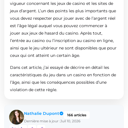
vigueur concernant les jeux de casino et les sites de
jeux d’argent. L’un des points les plus importants que
vous devez respecter pour jouer avec de l’argent réel
est l’âge légal auquel vous pouvez commencer à
jouer aux jeux de hasard du casino. Après tout,
l’entrée au casino ou l’inscription au casino en ligne,
ainsi que le jeu ultérieur ne sont disponibles que pour
ceux qui ont atteint un certain âge.
Dans cet article, j’ai essayé de décrire en détail les
caractéristiques du jeu dans un casino en fonction de
l’âge, ainsi que les conséquences possibles d’une
violation de cette règle.
Nathalie Dupont
166 articles
Dernière mise à jour :
Juil 10, 2026