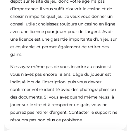
dépôt sur le site de jeu, donc votre âge n’a pas
d’importance. Il vous suffit d’ouvrir le casino et de
choisir n’importe quel jeu. Je veux vous donner un
conseil utile : choisissez toujours un casino en ligne
avec une licence pour jouer pour de l’argent. Avoir
une licence est une garantie importante d’un jeu sûr
et équitable, et permet également de retirer des
gains.
N’essayez même pas de vous inscrire au casino si
vous n’avez pas encore 18 ans. L’âge du joueur est
indiqué lors de l’inscription, puis vous devrez
confirmer votre identité avec des photographies ou
des documents. Si vous avez quand même réussi à
jouer sur le site et à remporter un gain, vous ne
pourrez pas retirer d’argent. Contacter le support ne
résoudra pas non plus ce problème.