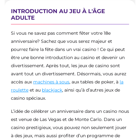
INTRODUCTION AU JEU À L'ÂGE
ADULTE
Si vous ne savez pas comment fêter votre 18e
anniversaire? Sachez que vous serez majeur et
pourrez faire la fête dans un vrai casino ! Ce qui peut
être une bonne introduction au casino et devenir un
divertissement. Après tout, les jeux de casino sont
avant tout un divertissement. Désormais, vous aurez
accès aux
machines à sous
, aux tables de poker, à
la
roulette
et au
blackjack
, ainsi qu’à d’autres jeux de
casino spéciaux.
L’idée de célébrer un anniversaire dans un casino nous
est venue de Las Vegas et de Monte Carlo. Dans un
casino prestigieux, vous pouvez non seulement jouer
à des jeux, mais aussi profiter d’un programme de