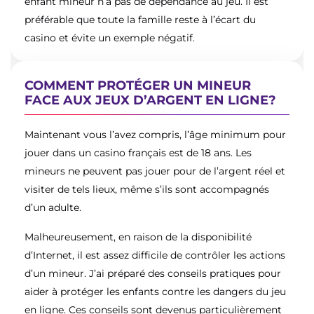
enfant mineur n’a pas de dépendance au jeu. Il est
préférable que toute la famille reste à l’écart du
casino et évite un exemple négatif.
COMMENT PROTÉGER UN MINEUR
FACE AUX JEUX D’ARGENT EN LIGNE?
Maintenant vous l’avez compris, l’âge minimum pour
jouer dans un casino français est de 18 ans. Les
mineurs ne peuvent pas jouer pour de l’argent réel et
visiter de tels lieux, même s’ils sont accompagnés
d’un adulte.
Malheureusement, en raison de la disponibilité
d’Internet, il est assez difficile de contrôler les actions
d’un mineur. J’ai préparé des conseils pratiques pour
aider à protéger les enfants contre les dangers du jeu
en ligne. Ces conseils sont devenus particulièrement