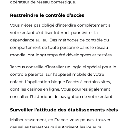
opérateur de réseau domestique.
Restreindre le contrôle d’accès
Vous n’êtes pas obligé d’interdire complètement à
votre enfant d’utiliser Internet pour éviter la
dépendance au jeu. Des méthodes de contrôle du
comportement de toute personne dans le réseau
mondial ont longtemps été développées et testées.
Je vous conseille d’installer un logiciel spécial pour le
contrôle parental sur l’appareil mobile de votre
enfant. L’application bloque l’accès à certains sites,
dont les casinos en ligne. Vous pourrez également
consulter l’historique de navigation de votre enfant.
Surveiller l’attitude des établissements réels
Malheureusement, en France, vous pouvez trouver
des salles terrestres qui autorisent les joueurs