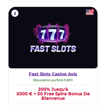
2
Fast Slots Casino Avis
Réputation parfaite 9.8/10
200% Jusqu'à
5000 € + 50 Free Spins Bonus De
Bienvenue