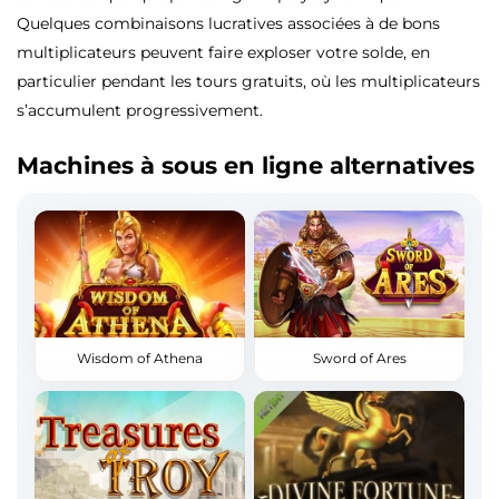
Quelques combinaisons lucratives associées à de bons
multiplicateurs peuvent faire exploser votre solde, en
particulier pendant les tours gratuits, où les multiplicateurs
s’accumulent progressivement.
Machines à sous en ligne alternatives
Wisdom of Athena
Sword of Ares