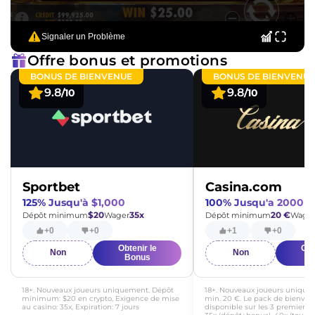
Signaler un Problème
Offre bonus et promotions
BONUS DE BIENVENUE
BONUS DE BIENVENUE
9.8
9.8
/10
/10
Sportbet
Casina.com
125% Jusqu'à $1,000
100% Jusqu'a 2000 €
$20
35x
20 €
Dépôt minimum
Wager
Dépôt minimum
Wage
+0
+0
+1
+0
Obtenir le
Obt
Non
Non
Bonus
B
18+. Nouveaux joueurs uniquement. Dépôt
18+. Nouveaux joueurs unique
minimum: $20 en crypto, Exigence de mise
min. 20 €. Le pack de bienven
au casino: 35x, Expiration: 7 jours
disponible sur les 3 premiers 