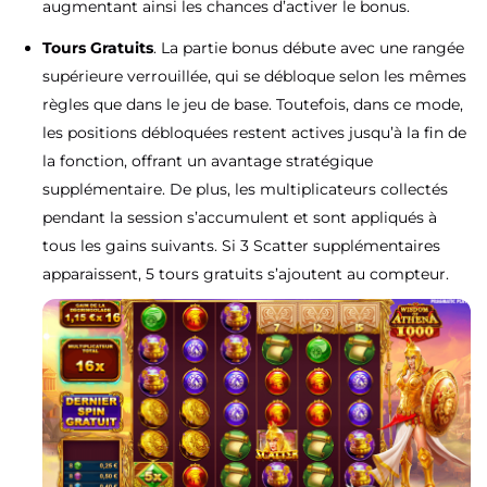
augmentant ainsi les chances d’activer le bonus.
Tours Gratuits
. La partie bonus débute avec une rangée
supérieure verrouillée, qui se débloque selon les mêmes
règles que dans le jeu de base. Toutefois, dans ce mode,
les positions débloquées restent actives jusqu’à la fin de
la fonction, offrant un avantage stratégique
supplémentaire. De plus, les multiplicateurs collectés
pendant la session s’accumulent et sont appliqués à
tous les gains suivants. Si 3 Scatter supplémentaires
apparaissent, 5 tours gratuits s’ajoutent au compteur.