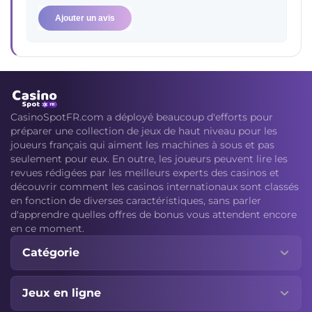
Ajouter un avis
CasinoSpotFR.com a déployé beaucoup d'efforts pour
préparer une collection de jeux de haut niveau pour les
joueurs français qui aiment les machines à sous et pas
seulement pour eux. En outre, les joueurs peuvent lire les
revues rédigées par les meilleurs experts des casinos et
découvrir comment les casinos internationaux sont classés
en fonction de diverses caractéristiques, sans parler
d'apprendre quelles offres de bonus vous attendent encore
en ce moment.
Catégorie
Jeux en ligne