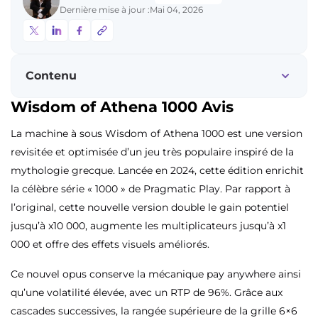
Dernière mise à jour :
Mai 04, 2026
Contenu
Wisdom of Athena 1000 Avis
La machine à sous Wisdom of Athena 1000 est une version
revisitée et optimisée d’un jeu très populaire inspiré de la
mythologie grecque. Lancée en 2024, cette édition enrichit
la célèbre série « 1000 » de Pragmatic Play. Par rapport à
l’original, cette nouvelle version double le gain potentiel
jusqu’à x10 000, augmente les multiplicateurs jusqu’à x1
000 et offre des effets visuels améliorés.
Ce nouvel opus conserve la mécanique pay anywhere ainsi
qu’une volatilité élevée, avec un RTP de 96%. Grâce aux
cascades successives, la rangée supérieure de la grille 6×6