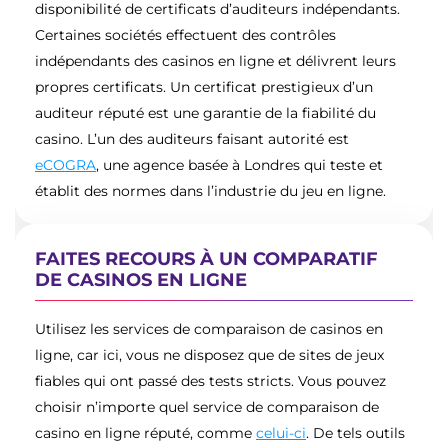
disponibilité de certificats d’auditeurs indépendants.
Certaines sociétés effectuent des contrôles
indépendants des casinos en ligne et délivrent leurs
propres certificats. Un certificat prestigieux d’un
auditeur réputé est une garantie de la fiabilité du
casino. L’un des auditeurs faisant autorité est
eCOGRA
, une agence basée à Londres qui teste et
établit des normes dans l’industrie du jeu en ligne.
FAITES RECOURS À UN COMPARATIF
DE CASINOS EN LIGNE
Utilisez les services de comparaison de casinos en
ligne, car ici, vous ne disposez que de sites de jeux
fiables qui ont passé des tests stricts. Vous pouvez
choisir n’importe quel service de comparaison de
casino en ligne réputé, comme
celui-ci
. De tels outils