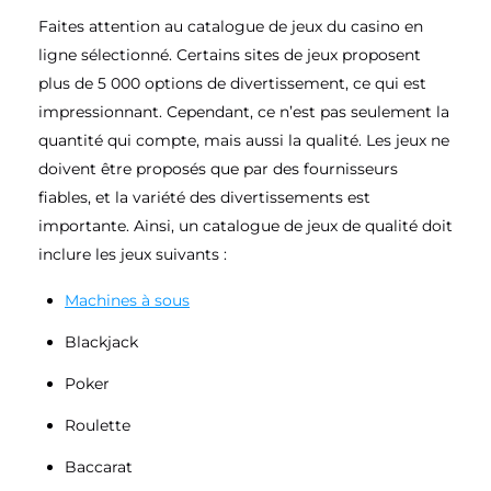
Faites attention au catalogue de jeux du casino en
ligne sélectionné. Certains sites de jeux proposent
plus de 5 000 options de divertissement, ce qui est
impressionnant. Cependant, ce n’est pas seulement la
quantité qui compte, mais aussi la qualité. Les jeux ne
doivent être proposés que par des fournisseurs
fiables, et la variété des divertissements est
importante. Ainsi, un catalogue de jeux de qualité doit
inclure les jeux suivants :
Machines à sous
Blackjack
Poker
Roulette
Baccarat