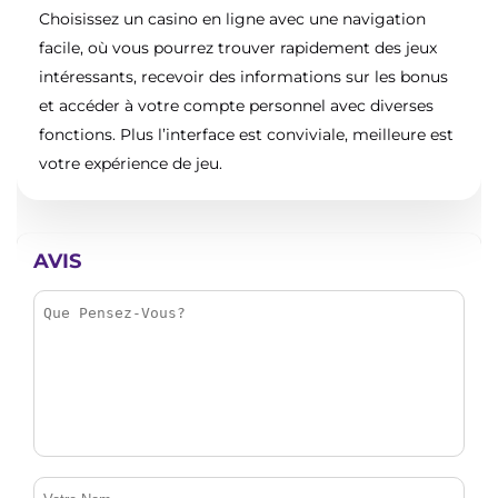
Choisissez un casino en ligne avec une navigation
facile, où vous pourrez trouver rapidement des jeux
intéressants, recevoir des informations sur les bonus
et accéder à votre compte personnel avec diverses
fonctions. Plus l’interface est conviviale, meilleure est
votre expérience de jeu.
AVIS