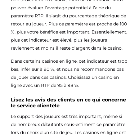
pouvez évaluer l’avantage potentiel à l’aide du
paramètre RTP. Il s’agit du pourcentage théorique de
retour au joueur. Plus ce paramètre est proche de 100
%, plus votre bénéfice est important. Essentiellement,
plus cet indicateur est élevé, plus les joueurs
reviennent et moins il reste d’argent dans le casino.
Dans certains casinos en ligne, cet indicateur est trop
bas, inférieur à 90 %, et nous ne recommandons pas
de jouer dans ces casinos. Choisissez un casino en
ligne avec un RTP de 95 à 98 %.
Lisez les avis des clients en ce qui concerne
le service clientèle
Le support des joueurs est très important, même si
de nombreux débutants sous-estiment ce paramètre
lors du choix d’un site de jeu. Les casinos en ligne ont