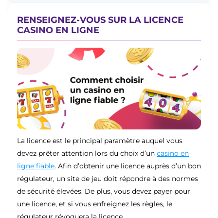
RENSEIGNEZ-VOUS SUR LA LICENCE
CASINO EN LIGNE
La licence est le principal paramètre auquel vous
devez prêter attention lors du choix d’un
casino en
ligne fiable
. Afin d’obtenir une licence auprès d’un bon
régulateur, un site de jeu doit répondre à des normes
de sécurité élevées. De plus, vous devez payer pour
une licence, et si vous enfreignez les règles, le
régulateur révoquera la licence.