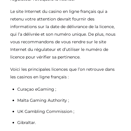
Le site Internet du casino en ligne français qui a
retenu votre attention devrait fournir des
informations sur la date de délivrance de la licence,
qui l’a délivrée et son numéro unique. De plus, nous
vous recommandons de vous rendre sur le site
Internet du régulateur et d’utiliser le numéro de
licence pour vérifier sa pertinence.
Voici les principales licences que l’on retrouve dans
les casinos en ligne français :
Curaçao eGaming ;
Malta Gaming Authority ;
UK Gambling Commission ;
Gibraltar.