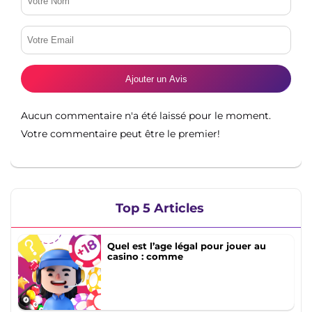
Aucun commentaire n'a été laissé pour le moment.
Votre commentaire peut être le premier!
Top 5 Articles
Quel est l’age légal pour jouer au
casino : comme