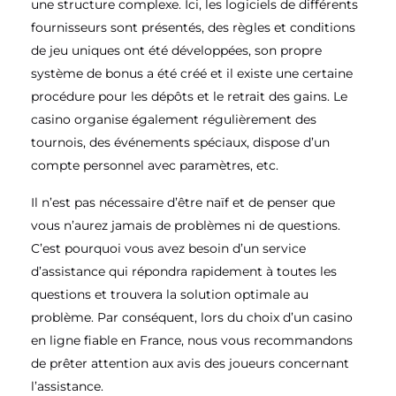
une structure complexe. Ici, les logiciels de différents
fournisseurs sont présentés, des règles et conditions
de jeu uniques ont été développées, son propre
système de bonus a été créé et il existe une certaine
procédure pour les dépôts et le retrait des gains. Le
casino organise également régulièrement des
tournois, des événements spéciaux, dispose d’un
compte personnel avec paramètres, etc.
Il n’est pas nécessaire d’être naïf et de penser que
vous n’aurez jamais de problèmes ni de questions.
C’est pourquoi vous avez besoin d’un service
d’assistance qui répondra rapidement à toutes les
questions et trouvera la solution optimale au
problème. Par conséquent, lors du choix d’un casino
en ligne fiable en France, nous vous recommandons
de prêter attention aux avis des joueurs concernant
l’assistance.