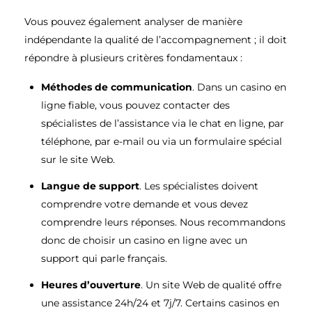
Vous pouvez également analyser de manière
indépendante la qualité de l’accompagnement ; il doit
répondre à plusieurs critères fondamentaux :
Méthodes de communication
. Dans un casino en
ligne fiable, vous pouvez contacter des
spécialistes de l’assistance via le chat en ligne, par
téléphone, par e-mail ou via un formulaire spécial
sur le site Web.
Langue de support
. Les spécialistes doivent
comprendre votre demande et vous devez
comprendre leurs réponses. Nous recommandons
donc de choisir un casino en ligne avec un
support qui parle français.
Heures d’ouverture
. Un site Web de qualité offre
une assistance 24h/24 et 7j/7. Certains casinos en