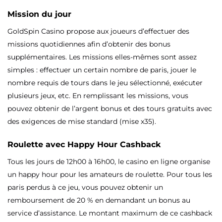
Mission du jour
GoldSpin Casino propose aux joueurs d’effectuer des
missions quotidiennes afin d’obtenir des bonus
supplémentaires. Les missions elles-mêmes sont assez
simples : effectuer un certain nombre de paris, jouer le
nombre requis de tours dans le jeu sélectionné, exécuter
plusieurs jeux, etc. En remplissant les missions, vous
pouvez obtenir de l’argent bonus et des tours gratuits avec
des exigences de mise standard (mise x35).
Roulette avec Happy Hour Cashback
Tous les jours de 12h00 à 16h00, le casino en ligne organise
un happy hour pour les amateurs de roulette. Pour tous les
paris perdus à ce jeu, vous pouvez obtenir un
remboursement de 20 % en demandant un bonus au
service d’assistance. Le montant maximum de ce cashback