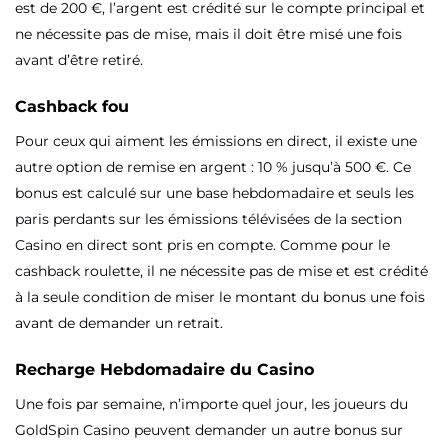
est de 200 €, l’argent est crédité sur le compte principal et
ne nécessite pas de mise, mais il doit être misé une fois
avant d’être retiré.
Cashback fou
Pour ceux qui aiment les émissions en direct, il existe une
autre option de remise en argent : 10 % jusqu’à 500 €. Ce
bonus est calculé sur une base hebdomadaire et seuls les
paris perdants sur les émissions télévisées de la section
Casino en direct sont pris en compte. Comme pour le
cashback roulette, il ne nécessite pas de mise et est crédité
à la seule condition de miser le montant du bonus une fois
avant de demander un retrait.
Recharge Hebdomadaire du Casino
Une fois par semaine, n’importe quel jour, les joueurs du
GoldSpin Casino peuvent demander un autre bonus sur