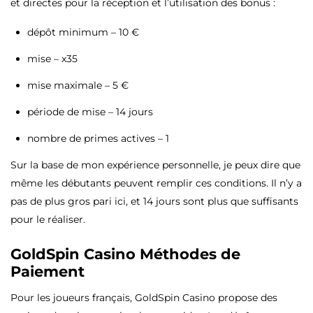
et directes pour la réception et l’utilisation des bonus :
dépôt minimum – 10 €
mise – x35
mise maximale – 5 €
période de mise – 14 jours
nombre de primes actives – 1
Sur la base de mon expérience personnelle, je peux dire que
même les débutants peuvent remplir ces conditions. Il n’y a
pas de plus gros pari ici, et 14 jours sont plus que suffisants
pour le réaliser.
GoldSpin Casino Méthodes de
Paiement
Pour les joueurs français, GoldSpin Casino propose des