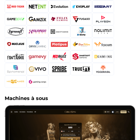
Machines à sous