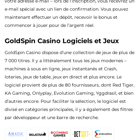
votre adresse e-mail – lors de l’inscription, vous recevrez un
e-mail spécial avec un lien de confirmation. Vous pouvez
maintenant effectuer un dépôt, recevoir le bonus et
commencer à jouer pour de l’argent réel.
GoldSpin Casino Logiciels et Jeux
GoldSpin Casino dispose d’une collection de jeux de plus de
7 000 titres. Il y a littéralement tous les jeux modernes –
machines à sous en ligne, jeux instantanés et Crash,
loteries, jeux de table, jeux en direct et plus encore. Le
logiciel provient de plus de 80 fournisseurs, dont Red Tiger,
KA Gaming, Onlyplay, Evolution Gaming, Yggdrasil, et bien
d’autres encore. Pour faciliter la sélection, le logiciel est
divisé en catégories principales, il y a également des filtres
par développeur et une barre de recherche.