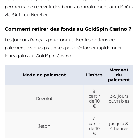
permettra de recevoir des bonus, contrairement aux dépôts
via Skrill ou Neteller.
Comment retirer des fonds au GoldSpin Casino ?
Les joueurs français pourront utiliser les options de
paiement les plus pratiques pour réclamer rapidement
leurs gains au GoldSpin Casino :
Moment
Mode de paiement
Limites
du
paiement
à
partir
3-5 jours
Revolut
de 10
ouvrables
€
à
partir
jusqu’à 3-
Jeton
de 10
4 heures
€