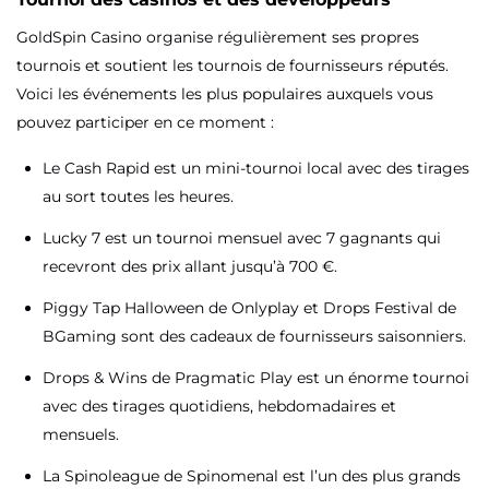
GoldSpin Casino organise régulièrement ses propres
tournois et soutient les tournois de fournisseurs réputés.
Voici les événements les plus populaires auxquels vous
pouvez participer en ce moment :
Le Cash Rapid est un mini-tournoi local avec des tirages
au sort toutes les heures.
Lucky 7 est un tournoi mensuel avec 7 gagnants qui
recevront des prix allant jusqu’à 700 €.
Piggy Tap Halloween de Onlyplay et Drops Festival de
BGaming sont des cadeaux de fournisseurs saisonniers.
Drops & Wins de Pragmatic Play est un énorme tournoi
avec des tirages quotidiens, hebdomadaires et
mensuels.
La Spinoleague de Spinomenal est l’un des plus grands