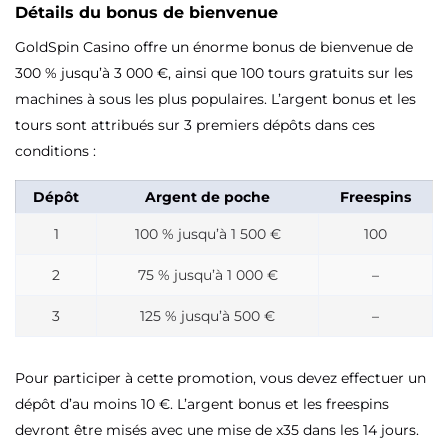
Détails du bonus de bienvenue
GoldSpin Casino offre un énorme bonus de bienvenue de
300 % jusqu’à 3 000 €, ainsi que 100 tours gratuits sur les
machines à sous les plus populaires. L’argent bonus et les
tours sont attribués sur 3 premiers dépôts dans ces
conditions :
Dépôt
Argent de poche
Freespins
1
100 % jusqu’à 1 500 €
100
2
75 % jusqu’à 1 000 €
–
3
125 % jusqu’à 500 €
–
Pour participer à cette promotion, vous devez effectuer un
dépôt d’au moins 10 €. L’argent bonus et les freespins
devront être misés avec une mise de x35 dans les 14 jours.