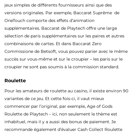
jeux simples de différents fournisseurs ainsi que des
versions originales. Par exemple, Baccarat Suprême de
OneTouch comporte des effets d’animation
supplémentaires. Baccarat de Playtech offre une large
sélection de paris supplémentaires sur les paires et autres
combinaisons de cartes. Et dans Baccarat Zero
Commissione de Betsoft, vous pouvez parier avec le même
succès sur vous-même et sur le croupier – les paris sur le
croupier ne sont pas soumis à la commission standard.
Roulette
Pour les amateurs de roulette au casino, il existe environ 90
variantes de ce jeu. Et cette fois-ci, il vaut mieux
commencer par l’original, par exemple, Age of Gods
Roulette de Playtech – ici, non seulement le thème est
inhabituel, mais il y a aussi des bonus de paiement. Je
recommande également d’évaluer Cash Collect Roulette