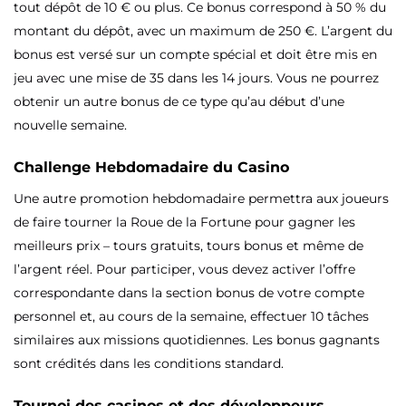
tout dépôt de 10 € ou plus. Ce bonus correspond à 50 % du
montant du dépôt, avec un maximum de 250 €. L’argent du
bonus est versé sur un compte spécial et doit être mis en
jeu avec une mise de 35 dans les 14 jours. Vous ne pourrez
obtenir un autre bonus de ce type qu’au début d’une
nouvelle semaine.
Challenge Hebdomadaire du Casino
Une autre promotion hebdomadaire permettra aux joueurs
de faire tourner la Roue de la Fortune pour gagner les
meilleurs prix – tours gratuits, tours bonus et même de
l’argent réel. Pour participer, vous devez activer l’offre
correspondante dans la section bonus de votre compte
personnel et, au cours de la semaine, effectuer 10 tâches
similaires aux missions quotidiennes. Les bonus gagnants
sont crédités dans les conditions standard.
Tournoi des casinos et des développeurs