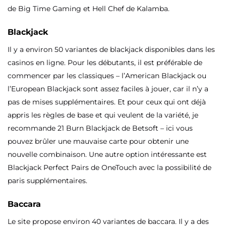
de Big Time Gaming et Hell Chef de Kalamba.
Blackjack
Il y a environ 50 variantes de blackjack disponibles dans les
casinos en ligne. Pour les débutants, il est préférable de
commencer par les classiques – l’American Blackjack ou
l’European Blackjack sont assez faciles à jouer, car il n’y a
pas de mises supplémentaires. Et pour ceux qui ont déjà
appris les règles de base et qui veulent de la variété, je
recommande 21 Burn Blackjack de Betsoft – ici vous
pouvez brûler une mauvaise carte pour obtenir une
nouvelle combinaison. Une autre option intéressante est
Blackjack Perfect Pairs de OneTouch avec la possibilité de
paris supplémentaires.
Baccara
Le site propose environ 40 variantes de baccara. Il y a des