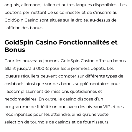
anglais, allemand, italien et autres langues disponibles). Les
boutons permettant de se connecter et de s’inscrire au
GoldSpin Casino sont situés sur la droite, au-dessus de
l’affiche des bonus.
GoldSpin Casino Fonctionnalités et
Bonus
Pour les nouveaux joueurs, GoldSpin Casino offre un bonus
allant jusqu’à 3 000 € pour les 3 premiers dépôts. Les
joueurs réguliers peuvent compter sur différents types de
cashback, ainsi que sur des bonus supplémentaires pour
l’accomplissement de missions quotidiennes et
hebdomadaires. En outre, le casino dispose d’un
programme de fidélité unique avec des niveaux VIP et des
récompenses pour les atteindre, ainsi qu’une vaste
sélection de tournois de casinos et de fournisseurs.