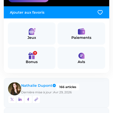
Ajouter aux favoris
Jeux
Paiements
7
Bonus
Avis
Nathalie Dupont
166 articles
Dernière mise à jour :
Avr 29, 2026