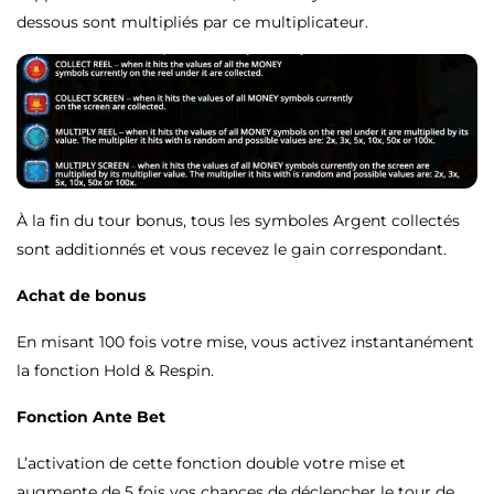
dessous sont multipliés par ce multiplicateur.
À la fin du tour bonus, tous les symboles Argent collectés
sont additionnés et vous recevez le gain correspondant.
Achat de bonus
En misant 100 fois votre mise, vous activez instantanément
la fonction Hold & Respin.
Fonction Ante Bet
L’activation de cette fonction double votre mise et
augmente de 5 fois vos chances de déclencher le tour de