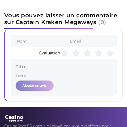
Vous pouvez laisser un commentaire
sur Captain Kraken Megaways
(0)
Évaluation
Ajouter un avis
CasinoSpotFR.com a déployé beaucoup d'efforts pour