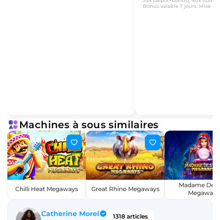
35x (dépôt+bonus), 40x (tours g
Bonus valable 7 jours. Mise max
Machines à sous similaires
Madame Dest
Chilli Heat Megaways
Great Rhino Megaways
Megaways
Catherine Morel
1318 articles