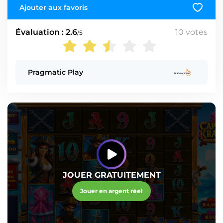
Ajouter aux favoris
Évaluation : 2.6
10
votes
/5
Pragmatic Play
JOUER GRATUITEMENT
Jouer en argent réel