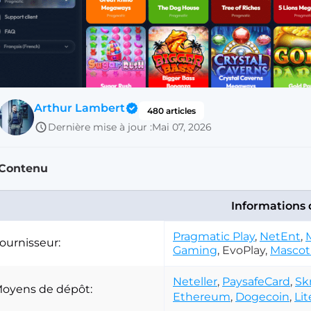
Arthur Lambert
480 articles
Dernière mise à jour :
Mai 07, 2026
Contenu
Informations 
Pragmatic Play
,
NetEnt
,
ournisseur:
Gaming
, EvoPlay,
Mascot
Neteller
,
PaysafeCard
,
Skr
oyens de dépôt:
Ethereum
,
Dogecoin
,
Lit