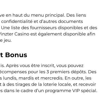
ve en haut du menu principal. Des liens
e confidentialité et d’autres documents
 Une liste des fournisseurs disponibles et des
nzter Casino est également disponible afin
e jeu.
et Bonus
s. Après vous être inscrit, vous pouvez
récompenses pour les 3 premiers dépôts. Des
 lundis, mardis et mercredis. En outre, les
à des tirages de la loterie locale, et recevoir
s dans le cadre d’un programme VIP spécial.