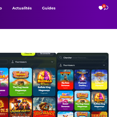
0
o
Actualités
Guides