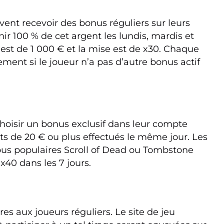
ent recevoir des bonus réguliers sur leurs
r 100 % de cet argent les lundis, mardis et
t de 1 000 € et la mise est de x30. Chaque
ement si le joueur n’a pas d’autre bonus actif
hoisir un bonus exclusif dans leur compte
ôts de 20 € ou plus effectués le même jour. Les
sous populaires Scroll of Dead ou Tombstone
x40 dans les 7 jours.
s aux joueurs réguliers. Le site de jeu