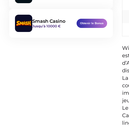
Smash Casino
Obtenir le Bonus
Jusqu’à 10000 €
Wi
es
d’
di
La
co
im
je
Le
Ca
li