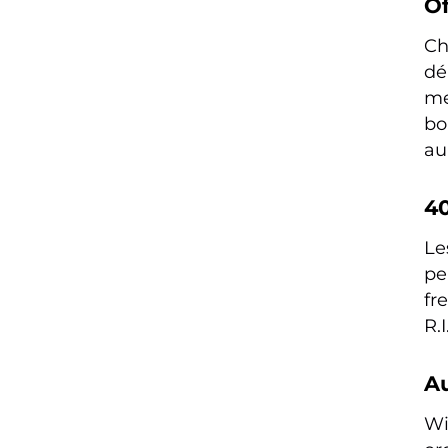
O
Ch
dé
me
bo
au
40
Le
pe
fr
R.
Au
Wi