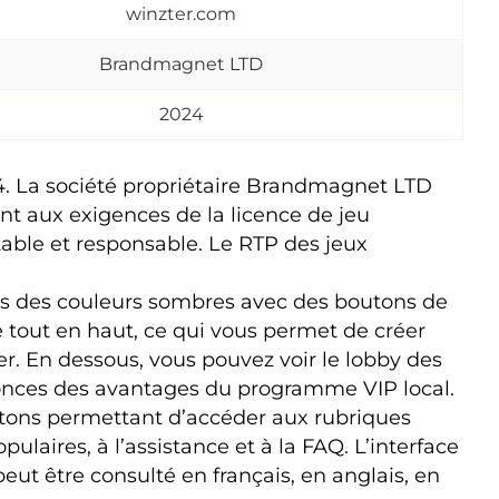
winzter.com
Brandmagnet LTD
2024
4. La société propriétaire Brandmagnet LTD
t aux exigences de la licence de jeu
table et responsable. Le RTP des jeux
ns des couleurs sombres avec des boutons de
hé tout en haut, ce qui vous permet de créer
 En dessous, vous pouvez voir le lobby des
nnonces des avantages du programme VIP local.
utons permettant d’accéder aux rubriques
pulaires, à l’assistance et à la FAQ. L’interface
peut être consulté en français, en anglais, en