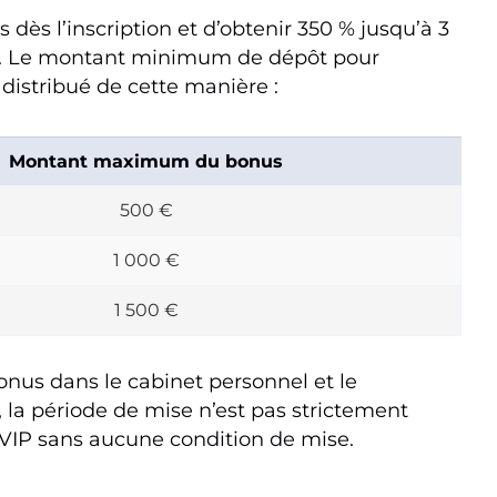
dès l’inscription et d’obtenir 350 % jusqu’à 3
ts. Le montant minimum de dépôt pour
t distribué de cette manière :
Montant maximum du bonus
500 €
1 000 €
1 500 €
bonus dans le cabinet personnel et le
la période de mise n’est pas strictement
 VIP sans aucune condition de mise.