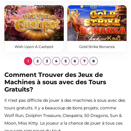
Wish Upon A Cashpot
Gold Strike Bonanza
1
2
3
4
5
6
7
8
Comment Trouver des Jeux de
Machines à sous avec des Tours
Gratuits?
Il n’est pas difficile de jouer à des machines à sous avec des
tours gratuits. Il y a beaucoup de bons projets, comme
Wolf Run, Dolphin Treasure, Cleopatra, 50 Dragons, Sun &
Moon, Miss Kitty. Le joueur a la chance de jouer à tous ces
jeux sans rien payer du tout.