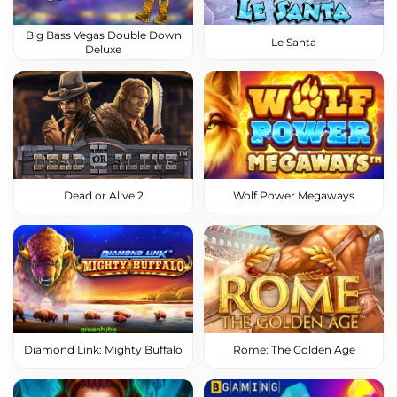
Big Bass Vegas Double Down
Le Santa
Deluxe
Dead or Alive 2
Wolf Power Megaways
Diamond Link: Mighty Buffalo
Rome: The Golden Age