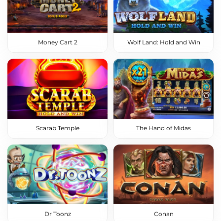
Money Cart 2
Wolf Land: Hold and Win
Scarab Temple
The Hand of Midas
Dr Toonz
Conan