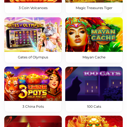
3 Coin Volcanoes
Magic Treasures Tiger
Gates of Olympus
Mayan Cache
3 China Pots
100 Cats