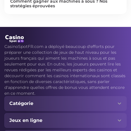
Comment gagner aux machines à sous ? Nos
stratégies éprouvées
CasinoSpotFR.com a déployé beaucoup d'efforts pour
préparer une collection de jeux de haut niveau pour les
joueurs français qui aiment les machines à sous et pas
seulement pour eux. En outre, les joueurs peuvent lire les
revues rédigées par les meilleurs experts des casinos et
découvrir comment les casinos internationaux sont classés
en fonction de diverses caractéristiques, sans parler
d'apprendre quelles offres de bonus vous attendent encore
en ce moment.
Catégorie
Jeux en ligne