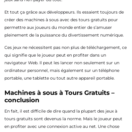
Et tout ça grâce aux développeurs. Ils essaient toujours de
créer des machines à sous avec des tours gratuits pour
permettre aux joueurs du monde entier de s’amuser
pleinement de la puissance du divertissement numérique.
Ces jeux ne nécessitent pas non plus de téléchargement, ce
qui signifie que le joueur peut en profiter dans un
navigateur Web. Il peut les lancer non seulement sur un
ordinateur personnel, mais également sur un téléphone
portable, une tablette ou tout autre appareil portable.
Machines à sous à Tours Gratuits –
conclusion
En fait, il est difficile de dire quand la plupart des jeux à
tours gratuits sont devenus la norme. Mais le joueur peut
en profiter avec une connexion active au net. Une chose