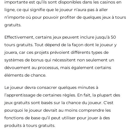
importante est qu’ils sont disponibles dans les casinos en
ligne, ce qui signifie que le joueur n’aura pas à aller
n’importe où pour pouvoir profiter de quelques jeux à tours
gratuits.
Effectivement, certains jeux peuvent inclure jusqu’à 50
tours gratuits. Tout dépend de la façon dont le joueur y
jouera, car ces projets prévoient différents types de
systèmes de bonus qui nécessitent non seulement un
dévouement au processus, mais également certains
éléments de chance.
Le joueur devra consacrer quelques minutes à
l’apprentissage de certaines règles. En fait, la plupart des
jeux gratuits sont basés sur la chance du joueur. C’est
pourquoi le joueur devrait au moins comprendre les
fonctions de base qu’il peut utiliser pour jouer à des
produits à tours gratuits.