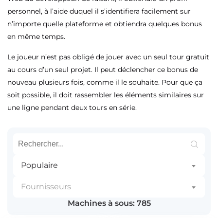
personnel, à l’aide duquel il s’identifiera facilement sur
n’importe quelle plateforme et obtiendra quelques bonus
en même temps.
Le joueur n’est pas obligé de jouer avec un seul tour gratuit
au cours d’un seul projet. Il peut déclencher ce bonus de
nouveau plusieurs fois, comme il le souhaite. Pour que ça
soit possible, il doit rassembler les éléments similaires sur
une ligne pendant deux tours en série.
Populaire
Fournisseurs
Machines à sous:
785