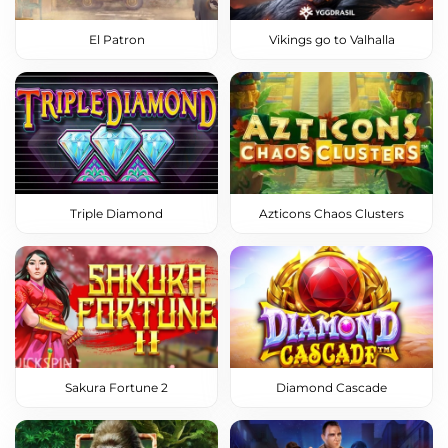
El Patron
Vikings go to Valhalla
Triple Diamond
Azticons Chaos Clusters
Sakura Fortune 2
Diamond Cascade