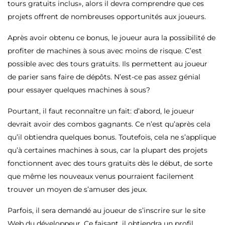
tours gratuits inclus», alors il devra comprendre que ces
projets offrent de nombreuses opportunités aux joueurs.
Après avoir obtenu ce bonus, le joueur aura la possibilité de
profiter de machines à sous avec moins de risque. C’est
possible avec des tours gratuits. Ils permettent au joueur
de parier sans faire de dépôts. N’est-ce pas assez génial
pour essayer quelques machines à sous?
Pourtant, il faut reconnaître un fait: d’abord, le joueur
devrait avoir des combos gagnants. Ce n’est qu’après cela
qu’il obtiendra quelques bonus. Toutefois, cela ne s’applique
qu’à certaines machines à sous, car la plupart des projets
fonctionnent avec des tours gratuits dès le début, de sorte
que même les nouveaux venus pourraient facilement
trouver un moyen de s’amuser des jeux.
Parfois, il sera demandé au joueur de s’inscrire sur le site
Web du développeur. Ce faisant, il obtiendra un profil