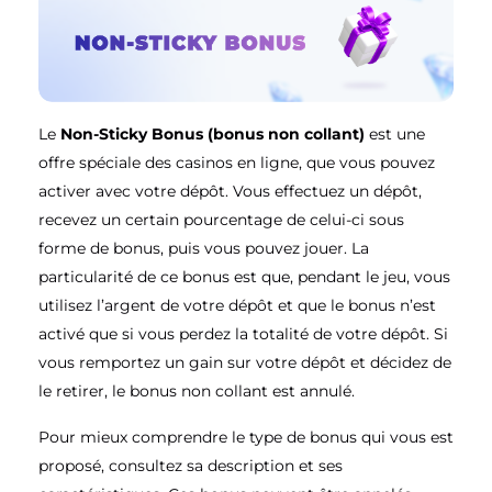
Le
Non-Sticky Bonus (bonus non collant)
est une
offre spéciale des casinos en ligne, que vous pouvez
activer avec votre dépôt. Vous effectuez un dépôt,
recevez un certain pourcentage de celui-ci sous
forme de bonus, puis vous pouvez jouer. La
particularité de ce bonus est que, pendant le jeu, vous
utilisez l’argent de votre dépôt et que le bonus n’est
activé que si vous perdez la totalité de votre dépôt. Si
vous remportez un gain sur votre dépôt et décidez de
le retirer, le bonus non collant est annulé.
Pour mieux comprendre le type de bonus qui vous est
proposé, consultez sa description et ses