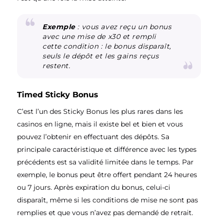
Exemple
: vous avez reçu un bonus
avec une mise de x30 et rempli
cette condition : le bonus disparaît,
seuls le dépôt et les gains reçus
restent.
Timed Sticky Bonus
C’est l’un des Sticky Bonus les plus rares dans les
casinos en ligne, mais il existe bel et bien et vous
pouvez l’obtenir en effectuant des dépôts. Sa
principale caractéristique et différence avec les types
précédents est sa validité limitée dans le temps. Par
exemple, le bonus peut être offert pendant 24 heures
ou 7 jours. Après expiration du bonus, celui-ci
disparaît, même si les conditions de mise ne sont pas
remplies et que vous n’avez pas demandé de retrait.