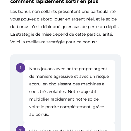
comment rapidement sortir en plus
Les bonus non collants présentent une particularité :
vous pouvez d’abord jouer en argent réel, et le solde
du bonus n’est débloqué qu’en cas de perte du dépôt.
La stratégie de mise dépend de cette particularité.
Voici la meilleure stratégie pour ce bonus :
Nous jouons avec notre propre argent
de manière agressive et avec un risque
accru, en choisissant des machines à
sous très volatiles. Notre objectif :
multiplier rapidement notre solde,
voire le perdre complètement, grâce
au bonus.