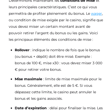
Déterminons maintenant les
conditions de mise
et
leurs principales caractéristiques. C’est ce qui vous
permettra de profiter pleinement du bonus. Le
wager
,
ou condition de mise exigée par le casino, signifie que
vous devez miser un certain montant avant de
pouvoir retirer l’argent du bonus ou les gains. Voici
les principaux éléments des conditions de mise :
Rollover
: indique le nombre de fois que le bonus
(ou bonus + dépôt) doit être misé. Exemple :
bonus de 100 €, mise x30 : vous devez miser 3 000
€ pour retirer votre bonus.
Mise maximale
: limite de mise maximale pour le
bonus. Généralement, elle est de 5 €. Si vous
dépassez cette limite, le casino peut annuler le
bonus et les gains associés.
Date d’expiration
: délai pour finaliser la mise. Les