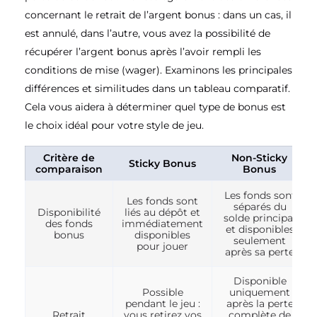
concernant le retrait de l’argent bonus : dans un cas, il
est annulé, dans l’autre, vous avez la possibilité de
récupérer l’argent bonus après l’avoir rempli les
conditions de mise (wager). Examinons les principales
différences et similitudes dans un tableau comparatif.
Cela vous aidera à déterminer quel type de bonus est
le choix idéal pour votre style de jeu.
Critère de
Non-Sticky
Sticky Bonus
comparaison
Bonus
Les fonds sont
Les fonds sont
séparés du
Disponibilité
liés au dépôt et
solde principal
des fonds
immédiatement
et disponibles
bonus
disponibles
seulement
pour jouer
après sa perte
Disponible
Possible
uniquement
pendant le jeu :
après la perte
Retrait
vous retirez vos
complète de