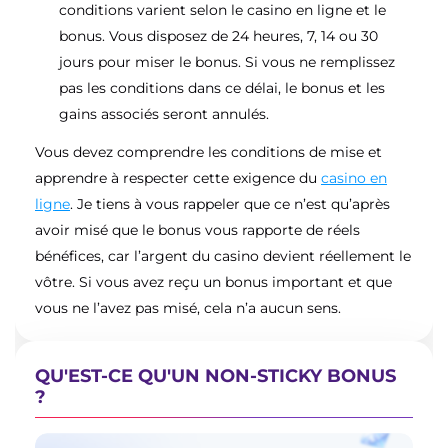
conditions varient selon le casino en ligne et le
bonus. Vous disposez de 24 heures, 7, 14 ou 30
jours pour miser le bonus. Si vous ne remplissez
pas les conditions dans ce délai, le bonus et les
gains associés seront annulés.
Vous devez comprendre les conditions de mise et
apprendre à respecter cette exigence du
casino en
ligne
. Je tiens à vous rappeler que ce n’est qu’après
avoir misé que le bonus vous rapporte de réels
bénéfices, car l’argent du casino devient réellement le
vôtre. Si vous avez reçu un bonus important et que
vous ne l’avez pas misé, cela n’a aucun sens.
QU'EST-CE QU'UN NON-STICKY BONUS
?