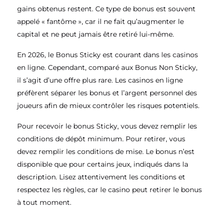
gains obtenus restent. Ce type de bonus est souvent
appelé « fantôme », car il ne fait qu’augmenter le
capital et ne peut jamais être retiré lui-même.
En 2026, le Bonus Sticky est courant dans les casinos
en ligne. Cependant, comparé aux Bonus Non Sticky,
il s’agit d’une offre plus rare. Les casinos en ligne
préfèrent séparer les bonus et l’argent personnel des
joueurs afin de mieux contrôler les risques potentiels.
Pour recevoir le bonus Sticky, vous devez remplir les
conditions de dépôt minimum. Pour retirer, vous
devez remplir les conditions de mise. Le bonus n’est
disponible que pour certains jeux, indiqués dans la
description. Lisez attentivement les conditions et
respectez les règles, car le casino peut retirer le bonus
à tout moment.