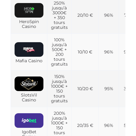
250%
jusqu’à
3000€
20/10 €
96%
7700
+ 350
HeroSpin
tours
Casino
gratuits
100%
jusqu’à
500€ +
10/10 €
96%
9000
200
tours
Mafia Casino
gratuits
150%
jusqu’à
1000€ +
10/20 €
95%
3000
150
SlotsVil
tours
Casino
gratuits
200%
jusqu’à
1000€ +
20/35 €
96%
5000
150
IgoBet
tours