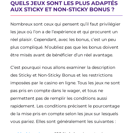
QUELS JEUX SONT LES PLUS ADAPTÉS
AUX STICKY ET NON-STICKY BONUS ?
Nombreux sont ceux qui pensent qu’il faut privilégier
les jeux où l’on a de l’expérience et qui procurent un
réel plaisir. Cependant, avec les bonus, c’est un peu
plus compliqué. N’oubliez pas que les bonus doivent
être misés avant de bénéficier d’un réel avantage.
C’est pourquoi nous allons examiner la description
des Sticky et Non-Sticky Bonus et les restrictions
imposées par le casino en ligne. Tous les jeux ne sont
pas pris en compte dans le wager, et tous ne
permettent pas de remplir les conditions aussi
rapidement. Les conditions précisent le pourcentage
de la mise pris en compte selon les jeux sur lesquels
vous pariez. Elles sont généralement les suivantes :