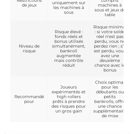
Restrictions
compris
uniquement sur
de jeux
machines à
les machines à
sous et jeux de
sous
table
Risque minimal
Risque élevé :
: si votre solde
fonds réels et
réel n’est pas
bonus utilisés
perdu, vous ne
Niveau de
simultanément,
perdez rien ; s’il
risque
bankroll
est perdu, vous
augmentée
avez une
mais contrôle
deuxième
réduit
chance avec le
bonus
Choix optimal
Joueurs
pour les
expérimentés et
débutants ou
Recommandé
high rollers
petits
pour
prêts à prendre
bankrolls, offre
des risques pour
une chance
un gros gain
supplémentaire
de mise