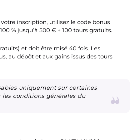
otre inscription, utilisez le code bonus
 % jusqu’à 500 € + 100 tours gratuits.
ratuits) et doit être misé 40 fois. Les
, au dépôt et aux gains issus des tours
lisables uniquement sur certaines
les conditions générales du