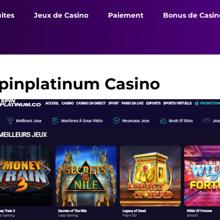
ites
Jeux de Casino
Paiement
Bonus de Casin
pinplatinum Casino