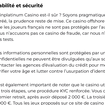
abilité et sécurité
inplatinum Casino est-il sûr ? Soyons pragmatiques.
réé, la prudence reste de mise. Ce casino offshore
e les joueurs français ne sont pas protégés par l’
us n’accusons pas ce casino de fraude, car nous n
s tests.
s informations personnelles sont protégées par un
nfidentielles ne peuvent être divulguées qu’aux so
ntacter les agences d’évaluation du crédit pour m
rifier votre âge et lutter contre l’usurpation d’iden
 est également important de noter que le casino ut
 trois étapes, une procédure KYC renforcée. Vous de
emier retrait, après avoir déposé 2 000 €. La troi
000 €. Tous les jeux proposés sur ce site de casino