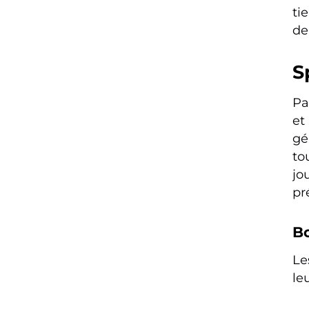
ti
de
S
Pa
et
gé
to
jo
pr
B
Le
le