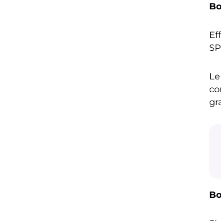
Bo
Ef
SP
Le
co
gr
Bo