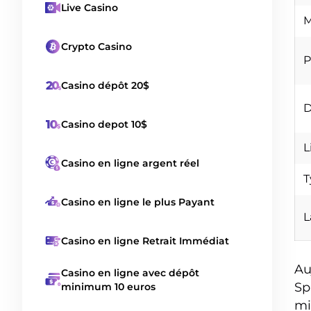
Live Casino
M
Crypto Casino
P
Casino dépôt 20$
D
Casino depot 10$
L
Casino en ligne argent réel
T
Casino en ligne le plus Payant
L
Casino en ligne Retrait Immédiat
Au
Casino en ligne avec dépôt
Sp
minimum 10 euros
mi