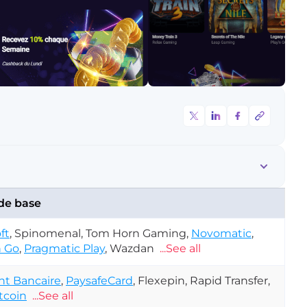
de base
ft
, Spinomenal, Tom Horn Gaming,
Novomatic
,
n Go
,
Pragmatic Play
, Wazdan
...See all
nt Bancaire
,
PaysafeCard
, Flexepin, Rapid Transfer,
tcoin
...See all