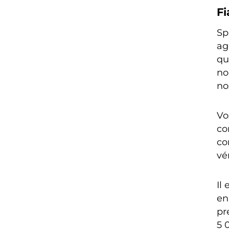
Fi
Sp
ag
qu
no
no
Vo
co
co
vé
Il
en
pr
5 