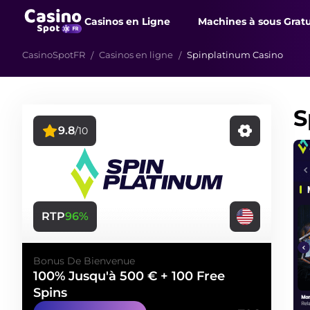
Casinos en Ligne
Machines à sous Gratu
CasinoSpotFR
Casinos en ligne
Spinplatinum Casino
S
9.8
/10
RTP
96%
Bonus De Bienvenue
100% Jusqu'à 500 € + 100 Free
Spins