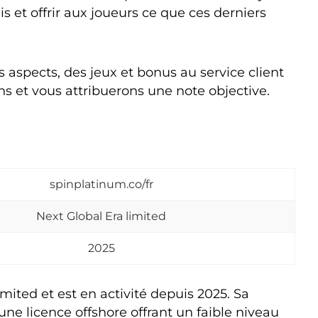
is et offrir aux joueurs ce que ces derniers
 aspects, des jeux et bonus au service client
ns et vous attribuerons une note objective.
spinplatinum.co/fr
Next Global Era limited
2025
ited et est en activité depuis 2025. Sa
d’une licence offshore offrant un faible niveau