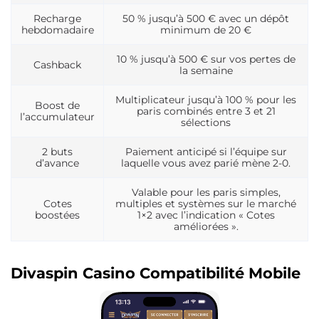
Recharge
50 % jusqu’à 500 € avec un dépôt
hebdomadaire
minimum de 20 €
10 % jusqu’à 500 € sur vos pertes de
Cashback
la semaine
Multiplicateur jusqu’à 100 % pour les
Boost de
paris combinés entre 3 et 21
l’accumulateur
sélections
2 buts
Paiement anticipé si l’équipe sur
d’avance
laquelle vous avez parié mène 2-0.
Valable pour les paris simples,
Cotes
multiples et systèmes sur le marché
boostées
1×2 avec l’indication « Cotes
améliorées ».
Divaspin Casino Compatibilité Mobile