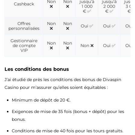
Non
Non
jusqu’à
jusqu’à
jusqu
Cashback
❌
❌
1 000
2 000
3 0
€ ✅
€ ✅
€ 
Offres
Non
Non
Oui ✅
Oui ✅
Oui
personnalisées
❌
❌
Gestionnaire
Non
Non
de compte
Non ❌
Oui ✅
Oui
❌
❌
VIP
Les conditions des bonus
J’ai étudié de près les conditions des bonus de Divaspin
Casino pour m’assurer qu’elles soient équitables :
Minimum de dépôt de 20 €.
Exigences de mise de 35 fois (bonus + dépôt) pour les
bonus.
Conditions de mise de 40 fois pour les tours gratuits.