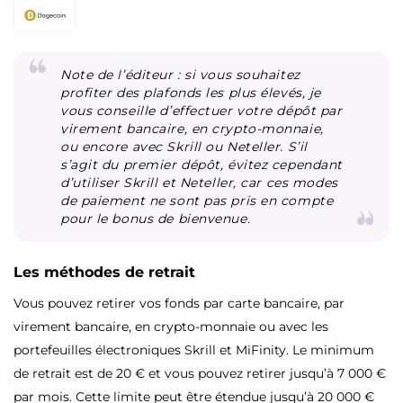
Note de l’éditeur : si vous souhaitez
profiter des plafonds les plus élevés, je
vous conseille d’effectuer votre dépôt par
virement bancaire, en crypto-monnaie,
ou encore avec Skrill ou Neteller. S’il
s’agit du premier dépôt, évitez cependant
d’utiliser Skrill et Neteller, car ces modes
de paiement ne sont pas pris en compte
pour le bonus de bienvenue.
Les méthodes de retrait
Vous pouvez retirer vos fonds par carte bancaire, par
virement bancaire, en crypto-monnaie ou avec les
portefeuilles électroniques Skrill et MiFinity. Le minimum
de retrait est de 20 € et vous pouvez retirer jusqu’à 7 000 €
par mois. Cette limite peut être étendue jusqu’à 20 000 €