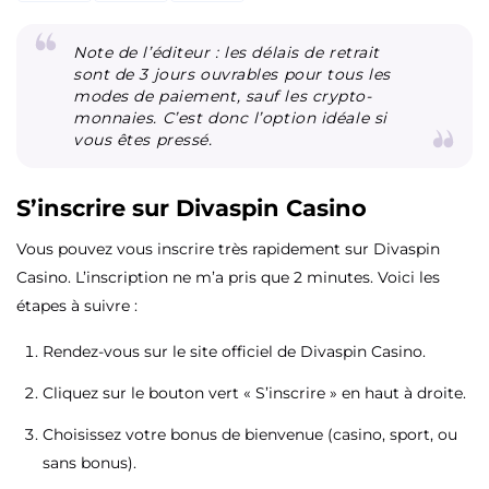
Note de l’éditeur : les délais de retrait
sont de 3 jours ouvrables pour tous les
modes de paiement, sauf les crypto-
monnaies. C’est donc l’option idéale si
vous êtes pressé.
S’inscrire sur Divaspin Casino
Vous pouvez vous inscrire très rapidement sur Divaspin
Casino. L’inscription ne m’a pris que 2 minutes. Voici les
étapes à suivre :
Rendez-vous sur le site officiel de Divaspin Casino.
Cliquez sur le bouton vert « S’inscrire » en haut à droite.
Choisissez votre bonus de bienvenue (casino, sport, ou
sans bonus).