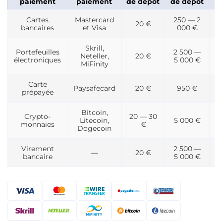
paiement
paiement
de dépôt
de dépôt
Cartes
Mastercard
250 — 2
20 €
I
bancaires
et Visa
000 €
Skrill,
Portefeuilles
2 500 —
Neteller,
20 €
I
électroniques
5 000 €
MiFinity
Carte
Paysafecard
20 €
950 €
I
prépayée
Bitcoin,
Crypto-
20 — 30
Litecoin,
5 000 €
I
monnaies
€
Dogecoin
Virement
2 500 —
—
20 €
bancaire
5 000 €