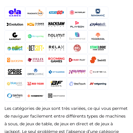
Les catégories de jeux sont très variées, ce qui vous permet
de naviguer facilement entre différents types de machines
à sous, de jeux de table, de jeux en direct et de jeux à
jackpot. Le seul problème est l’absence d’une catégorie