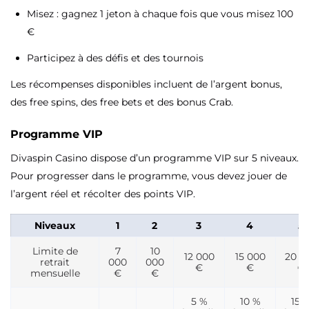
Misez : gagnez 1 jeton à chaque fois que vous misez 100
€
Participez à des défis et des tournois
Les récompenses disponibles incluent de l’argent bonus,
des free spins, des free bets et des bonus Crab.
Programme VIP
Divaspin Casino dispose d’un programme VIP sur 5 niveaux.
Pour progresser dans le programme, vous devez jouer de
l’argent réel et récolter des points VIP.
Niveaux
1
2
3
4
5
Limite de
7
10
12 000
15 000
20 0
retrait
000
000
€
€
€
mensuelle
€
€
5 %
10 %
15 