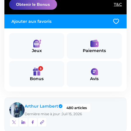
T&C
Obtenir le Bonus
Ajouter aux favoris
Jeux
Paiements
5
Bonus
Avis
Arthur Lambert
480 articles
Dernière mise à jour :
Juil 15, 2026