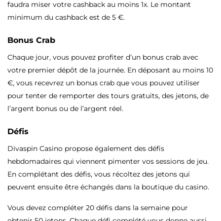
faudra miser votre cashback au moins 1x. Le montant
minimum du cashback est de 5 €.
Bonus Crab
Chaque jour, vous pouvez profiter d’un bonus crab avec
votre premier dépôt de la journée. En déposant au moins 10
€, vous recevrez un bonus crab que vous pouvez utiliser
pour tenter de remporter des tours gratuits, des jetons, de
l’argent bonus ou de l’argent réel.
Défis
Divaspin Casino propose également des défis
hebdomadaires qui viennent pimenter vos sessions de jeu.
En complétant des défis, vous récoltez des jetons qui
peuvent ensuite être échangés dans la boutique du casino.
Vous devez compléter 20 défis dans la semaine pour
obtenir 50 jetons. Chaque défi complété vous donne aussi