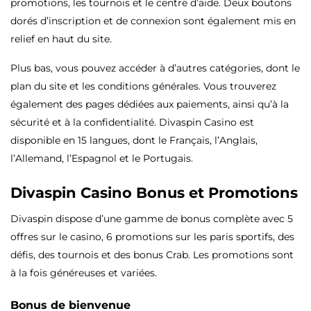
promotions, les tournois et le centre d’aide. Deux boutons
dorés d’inscription et de connexion sont également mis en
relief en haut du site.
Plus bas, vous pouvez accéder à d’autres catégories, dont le
plan du site et les conditions générales. Vous trouverez
également des pages dédiées aux paiements, ainsi qu’à la
sécurité et à la confidentialité. Divaspin Casino est
disponible en 15 langues, dont le Français, l’Anglais,
l’Allemand, l’Espagnol et le Portugais.
Divaspin Casino Bonus et Promotions
Divaspin dispose d’une gamme de bonus complète avec 5
offres sur le casino, 6 promotions sur les paris sportifs, des
défis, des tournois et des bonus Crab. Les promotions sont
à la fois généreuses et variées.
Bonus de bienvenue