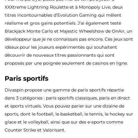
XXXtreme Lightning Roulette et à Monopoly Live, deux
titres incontournables d’Evolution Gaming qui mêlent
réalisme et gros gains potentiels. J’ai également testé
Blackjack Monte Carlo et Majestic Wheelshow de OnAir, un
développeur que je ne connaissais pas encore. Ces jeux sont
idéaux pour les joueurs expérimentés qui souhaitent
découvrir de nouveaux titres passionnants qui sont
proposés par une poignée seulement de casinos en ligne.
Paris sportifs
Divaspin propose une gamme de paris sportifs répartie
dans 3 catégories : paris sportifs classiques, paris en direct
et sports virtuels. Vous pouvez parier sur une dizaine de
sports, dont le football, le basketball, le tennis, le hockey sur
glace et le volleyball, ainsi que sur des e-sports comme
Counter Strike et Valorisant.