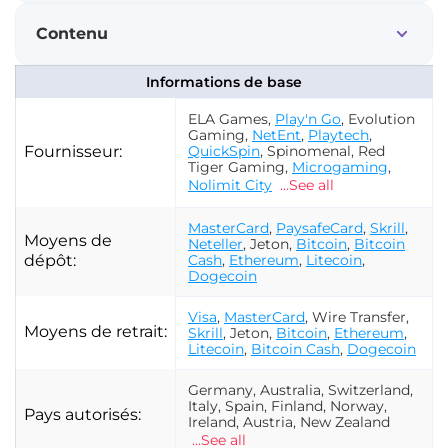
Contenu
Informations de base
ELA Games,
Play'n Go
, Evolution
Gaming,
NetEnt
,
Playtech
,
Fournisseur:
QuickSpin
, Spinomenal, Red
Tiger Gaming,
Microgaming
,
Nolimit City
...See all
MasterCard
,
PaysafeCard
,
Skrill
,
Moyens de
Neteller
, Jeton,
Bitcoin
,
Bitcoin
dépôt:
Cash
,
Ethereum
,
Litecoin
,
Dogecoin
Visa
,
MasterCard
, Wire Transfer,
Moyens de retrait:
Skrill
, Jeton,
Bitcoin
,
Ethereum
,
Litecoin
,
Bitcoin Cash
,
Dogecoin
Germany, Australia, Switzerland,
Italy, Spain, Finland, Norway,
Pays autorisés:
Ireland, Austria, New Zealand
...See all