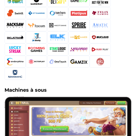
Machines à sous