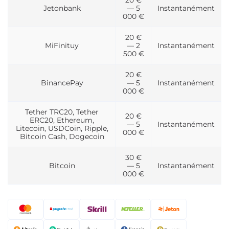
20 €
Jetonbank
— 5
Instantanément
000 €
20 €
MiFinituy
— 2
Instantanément
500 €
20 €
BinancePay
— 5
Instantanément
000 €
Tether TRC20, Tether
20 €
ERC20, Ethereum,
— 5
Instantanément
Litecoin, USDCoin, Ripple,
000 €
Bitcoin Cash, Dogecoin
30 €
Bitcoin
— 5
Instantanément
000 €