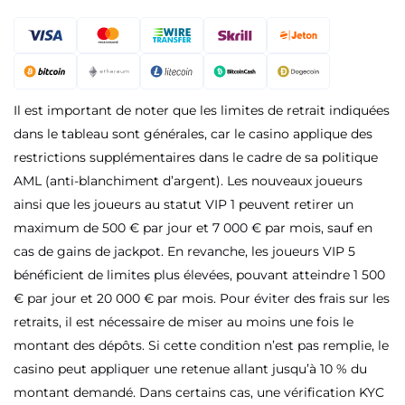
Il est important de noter que les limites de retrait indiquées
dans le tableau sont générales, car le casino applique des
restrictions supplémentaires dans le cadre de sa politique
AML (anti-blanchiment d’argent). Les nouveaux joueurs
ainsi que les joueurs au statut VIP 1 peuvent retirer un
maximum de 500 € par jour et 7 000 € par mois, sauf en
cas de gains de jackpot. En revanche, les joueurs VIP 5
bénéficient de limites plus élevées, pouvant atteindre 1 500
€ par jour et 20 000 € par mois. Pour éviter des frais sur les
retraits, il est nécessaire de miser au moins une fois le
montant des dépôts. Si cette condition n’est pas remplie, le
casino peut appliquer une retenue allant jusqu’à 10 % du
montant demandé. Dans certains cas, une vérification KYC