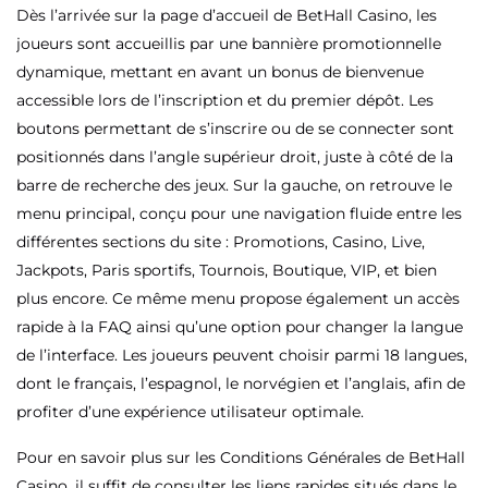
Dès l’arrivée sur la page d’accueil de BetHall Casino, les
joueurs sont accueillis par une bannière promotionnelle
dynamique, mettant en avant un bonus de bienvenue
accessible lors de l’inscription et du premier dépôt. Les
boutons permettant de s’inscrire ou de se connecter sont
positionnés dans l’angle supérieur droit, juste à côté de la
barre de recherche des jeux. Sur la gauche, on retrouve le
menu principal, conçu pour une navigation fluide entre les
différentes sections du site : Promotions, Casino, Live,
Jackpots, Paris sportifs, Tournois, Boutique, VIP, et bien
plus encore. Ce même menu propose également un accès
rapide à la FAQ ainsi qu’une option pour changer la langue
de l’interface. Les joueurs peuvent choisir parmi 18 langues,
dont le français, l’espagnol, le norvégien et l’anglais, afin de
profiter d’une expérience utilisateur optimale.
Pour en savoir plus sur les Conditions Générales de BetHall
Casino, il suffit de consulter les liens rapides situés dans le