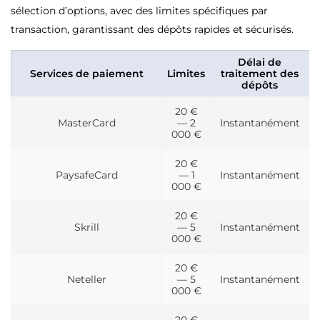
sélection d’options, avec des limites spécifiques par
transaction, garantissant des dépôts rapides et sécurisés.
Délai de
Services de paiement
Limites
traitement des
dépôts
20 €
MasterCard
— 2
Instantanément
000 €
20 €
PaysafeCard
— 1
Instantanément
000 €
20 €
Skrill
— 5
Instantanément
000 €
20 €
Neteller
— 5
Instantanément
000 €