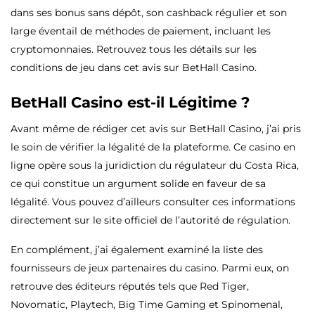
dans ses bonus sans dépôt, son cashback régulier et son
large éventail de méthodes de paiement, incluant les
cryptomonnaies. Retrouvez tous les détails sur les
conditions de jeu dans cet avis sur BetHall Casino.
BetHall Casino est-il Légitime ?
Avant même de rédiger cet avis sur BetHall Casino, j’ai pris
le soin de vérifier la légalité de la plateforme. Ce casino en
ligne opère sous la juridiction du régulateur du Costa Rica,
ce qui constitue un argument solide en faveur de sa
légalité. Vous pouvez d’ailleurs consulter ces informations
directement sur le site officiel de l’autorité de régulation.
En complément, j’ai également examiné la liste des
fournisseurs de jeux partenaires du casino. Parmi eux, on
retrouve des éditeurs réputés tels que Red Tiger,
Novomatic, Playtech, Big Time Gaming et Spinomenal,