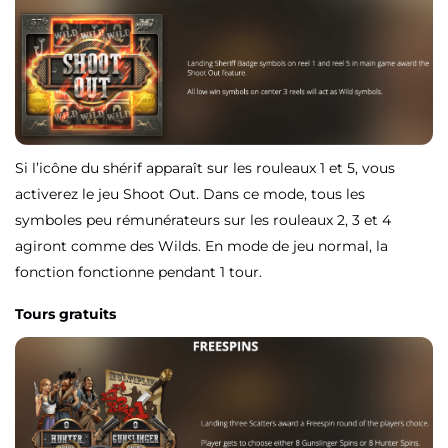
Si l’icône du shérif apparaît sur les rouleaux 1 et 5, vous
activerez le jeu Shoot Out. Dans ce mode, tous les
symboles peu rémunérateurs sur les rouleaux 2, 3 et 4
agiront comme des Wilds. En mode de jeu normal, la
fonction fonctionne pendant 1 tour.
Tours gratuits