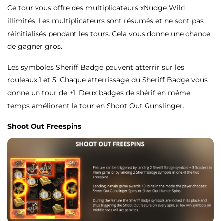
Ce tour vous offre des multiplicateurs xNudge Wild
illimités. Les multiplicateurs sont résumés et ne sont pas
réinitialisés pendant les tours. Cela vous donne une chance
de gagner gros.
Les symboles Sheriff Badge peuvent atterrir sur les
rouleaux 1 et 5. Chaque atterrissage du Sheriff Badge vous
donne un tour de +1. Deux badges de shérif en même
temps améliorent le tour en Shoot Out Gunslinger.
Shoot Out Freespins