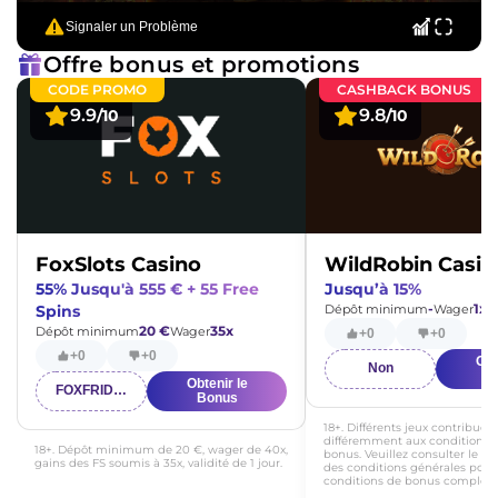
Signaler un Problème
Offre bonus et promotions
CODE PROMO
CASHBACK BONUS
9.9
9.8
/10
/10
FoxSlots Casino
WildRobin Casin
55% Jusqu'à 555 € + 55 Free
Jusqu’à 15%
-
1x
Spins
Dépôt minimum
Wager
20 €
35x
Dépôt minimum
Wager
+0
+0
+0
+0
Obt
Non
B
Obtenir le
FOXFRIDAY
Bonus
18+. Différents jeux contribuen
différemment aux conditions 
18+. Dépôt minimum de 20 €, wager de 40x,
bonus. Veuillez consulter le p
gains des FS soumis à 35x, validité de 1 jour.
des conditions générales pour 
conditions de bonus complète