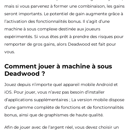
mais si vous parvenez à former une combinaison, les gains
seront importants. Le potentiel de gain augmente grâce à
l’activation des fonctionnalités bonus. Il s’agit d’une
machine à sous complexe destinée aux joueurs
expérimentés. Si vous êtes prêt à prendre des risques pour
remporter de gros gains, alors Deadwood est fait pour
vous.
Comment jouer à machine à sous
Deadwood ?
Jouez depuis n’importe quel appareil mobile Android et
iOS. Pour jouer, vous n’avez pas besoin d’installer
d’applications supplémentaires ; La version mobile dispose
d’une gamme complète de fonctions et de fonctionnalités
bonus, ainsi que de graphismes de haute qualité.
Afin de jouer avec de l’argent réel, vous devez choisir un