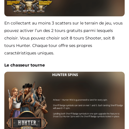
En collectant au moins 3 scatters sur le terrain de jeu, vous
pouvez activer l’un des 2 tours gratuits parmi lesquels
choisir. Vous pouvez choisir soit 8 tours Shooter, soit 8
tours Hunter. Chaque tour offre ses propres
caractéristiques uniques.
Le chasseur tourne