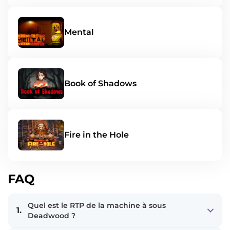
Mental
Book of Shadows
Fire in the Hole
FAQ
Quel est le RTP de la machine à sous
1.
Deadwood ?