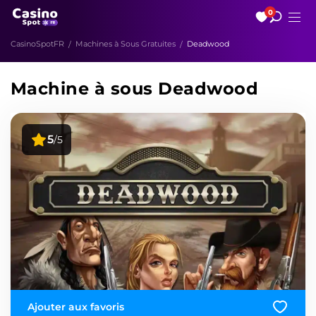
0
CasinoSpotFR
Machines à Sous Gratuites
Deadwood
Machine à sous Deadwood
5
/5
Ajouter aux favoris