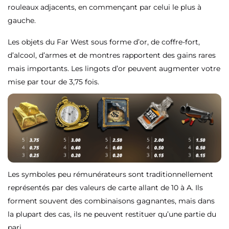
rouleaux adjacents, en commençant par celui le plus à
gauche.
Les objets du Far West sous forme d’or, de coffre-fort,
d’alcool, d’armes et de montres rapportent des gains rares
mais importants. Les lingots d’or peuvent augmenter votre
mise par tour de 3,75 fois.
Les symboles peu rémunérateurs sont traditionnellement
représentés par des valeurs de carte allant de 10 à A. Ils
forment souvent des combinaisons gagnantes, mais dans
la plupart des cas, ils ne peuvent restituer qu’une partie du
pari.