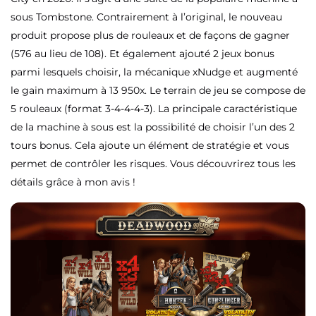
sous Tombstone. Contrairement à l’original, le nouveau
produit propose plus de rouleaux et de façons de gagner
(576 au lieu de 108). Et également ajouté 2 jeux bonus
parmi lesquels choisir, la mécanique xNudge et augmenté
le gain maximum à 13 950x. Le terrain de jeu se compose de
5 rouleaux (format 3-4-4-4-3). La principale caractéristique
de la machine à sous est la possibilité de choisir l’un des 2
tours bonus. Cela ajoute un élément de stratégie et vous
permet de contrôler les risques. Vous découvrirez tous les
détails grâce à mon avis !