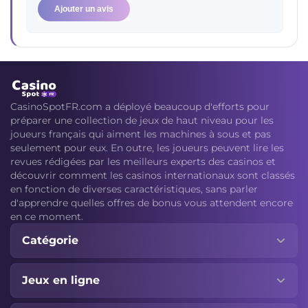
Ajouter un avis
CasinoSpotFR.com a déployé beaucoup d'efforts pour
préparer une collection de jeux de haut niveau pour les
joueurs français qui aiment les machines à sous et pas
seulement pour eux. En outre, les joueurs peuvent lire les
revues rédigées par les meilleurs experts des casinos et
découvrir comment les casinos internationaux sont classés
en fonction de diverses caractéristiques, sans parler
d'apprendre quelles offres de bonus vous attendent encore
en ce moment.
Catégorie
Jeux en ligne