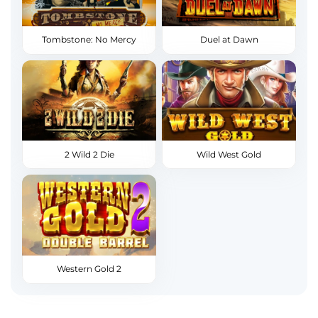
Tombstone: No Mercy
Duel at Dawn
2 Wild 2 Die
Wild West Gold
Western Gold 2