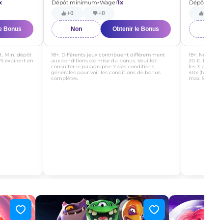
x
-
1x
Dépôt minimum
Wager
Dépôt mi
+0
+0
+1
le Bonus
Non
Obtenir le Bonus
Non
. Min. dépôt
18+. Différents jeux contribuent différemment
18+. Nouvea
FS expirent en
aux conditions de mise du bonus. Veuillez
20 €. Le pac
consulter le paragraphe 7 des conditions
les 3 premie
générales pour voir les conditions de bonus
40x (tours gr
complètes.
max. 5 €.