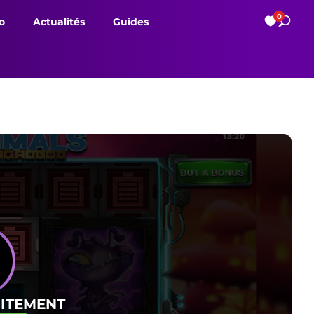
0
o
Actualités
Guides
ITEMENT