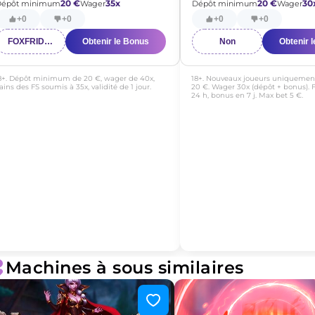
20 €
35x
20 €
30
Dépôt minimum
Wager
Dépôt minimum
Wager
+0
+0
+0
+0
FOXFRIDAY
Obtenir le Bonus
Non
Obtenir 
8+. Dépôt minimum de 20 €, wager de 40x,
18+. Nouveaux joueurs uniquement
ains des FS soumis à 35x, validité de 1 jour.
20 €. Wager 30x (dépôt + bonus). 
24 h, bonus en 7 j. Max bet 5 €.
Machines à sous similaires