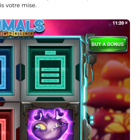
s votre mise.