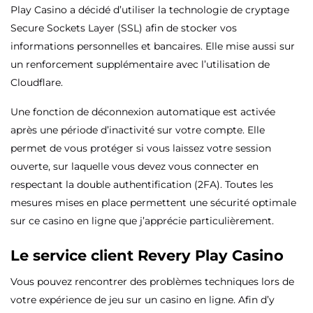
Play Casino a décidé d’utiliser la technologie de cryptage
Secure Sockets Layer (SSL) afin de stocker vos
informations personnelles et bancaires. Elle mise aussi sur
un renforcement supplémentaire avec l’utilisation de
Cloudflare.
Une fonction de déconnexion automatique est activée
après une période d’inactivité sur votre compte. Elle
permet de vous protéger si vous laissez votre session
ouverte, sur laquelle vous devez vous connecter en
respectant la double authentification (2FA). Toutes les
mesures mises en place permettent une sécurité optimale
sur ce casino en ligne que j’apprécie particulièrement.
Le service client Revery Play Casino
Vous pouvez rencontrer des problèmes techniques lors de
votre expérience de jeu sur un casino en ligne. Afin d’y