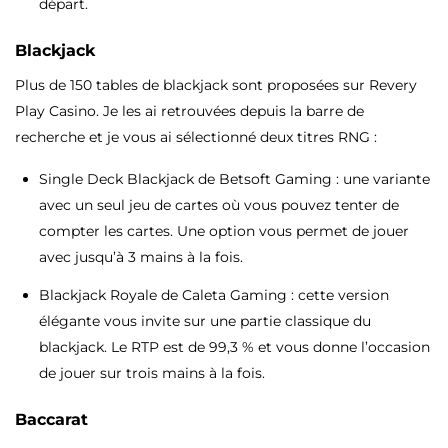
départ.
Blackjack
Plus de 150 tables de blackjack sont proposées sur Revery
Play Casino. Je les ai retrouvées depuis la barre de
recherche et je vous ai sélectionné deux titres RNG :
Single Deck Blackjack de Betsoft Gaming : une variante
avec un seul jeu de cartes où vous pouvez tenter de
compter les cartes. Une option vous permet de jouer
avec jusqu’à 3 mains à la fois.
Blackjack Royale de Caleta Gaming : cette version
élégante vous invite sur une partie classique du
blackjack. Le RTP est de 99,3 % et vous donne l’occasion
de jouer sur trois mains à la fois.
Baccarat