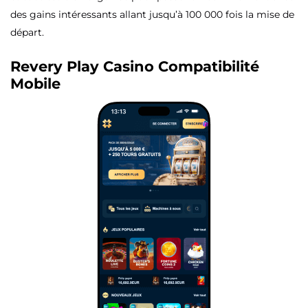
des gains intéressants allant jusqu’à 100 000 fois la mise de
départ.
Revery Play Casino Compatibilité
Mobile