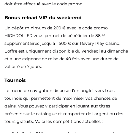
doit être effectué avec le code promo.
Bonus reload VIP du week-end
Un dépôt minimum de 200 € avec le code promo
HIGHROLLER vous permet de bénéficier de 88 %
supplémentaires jusqu’à 1 500 € sur Revery Play Casino.
L’offre est uniquement disponible du vendredi au dimanche
et a une exigence de mise de 40 fois avec une durée de
validité de 7 jours.
Tournois
Le menu de navigation dispose d’un onglet vers trois
tournois qui permettent de maximiser vos chances de
gains. Vous pouvez y participer en jouant aux titres
présents sur le catalogue et remporter de l’argent ou des
tours gratuits. Voici les compétitions actuelles :