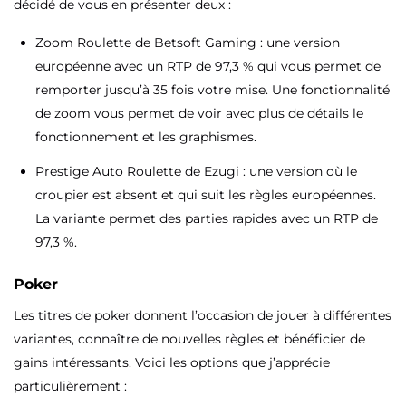
décidé de vous en présenter deux :
Zoom Roulette de Betsoft Gaming : une version
européenne avec un RTP de 97,3 % qui vous permet de
remporter jusqu’à 35 fois votre mise. Une fonctionnalité
de zoom vous permet de voir avec plus de détails le
fonctionnement et les graphismes.
Prestige Auto Roulette de Ezugi : une version où le
croupier est absent et qui suit les règles européennes.
La variante permet des parties rapides avec un RTP de
97,3 %.
Poker
Les titres de poker donnent l’occasion de jouer à différentes
variantes, connaître de nouvelles règles et bénéficier de
gains intéressants. Voici les options que j’apprécie
particulièrement :