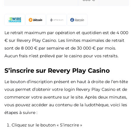
Le retrait maximum par opération et quotidien est de 4 000
€ sur Revery Play Casino. Les limites maximales de retrait
sont de 8 000 € par semaine et de 30 000 € par mois.
Aucun frais n’est prélevé par le casino pour vos retraits.
S’inscrire sur Revery Play Casino
Le bouton d’inscription présent en haut à droite de l’en-tête
vous permet d’obtenir votre login Revery Play Casino et de
commencer votre aventure sur le site. Après deux minutes,
vous pouvez accéder au contenu de la ludothèque, voici les
étapes à suivre :
Cliquez sur le bouton « S’inscrire »