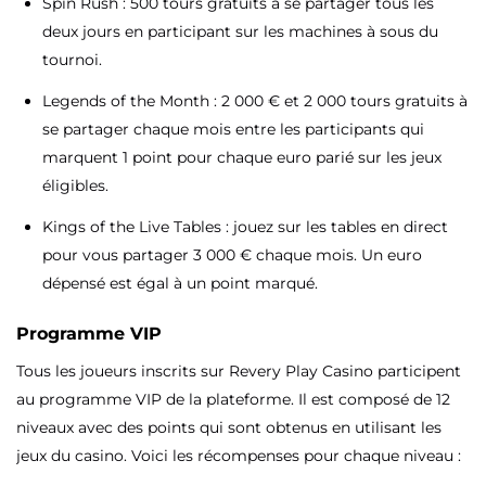
Spin Rush : 500 tours gratuits à se partager tous les
deux jours en participant sur les machines à sous du
tournoi.
Legends of the Month : 2 000 € et 2 000 tours gratuits à
se partager chaque mois entre les participants qui
marquent 1 point pour chaque euro parié sur les jeux
éligibles.
Kings of the Live Tables : jouez sur les tables en direct
pour vous partager 3 000 € chaque mois. Un euro
dépensé est égal à un point marqué.
Programme VIP
Tous les joueurs inscrits sur Revery Play Casino participent
au programme VIP de la plateforme. Il est composé de 12
niveaux avec des points qui sont obtenus en utilisant les
jeux du casino. Voici les récompenses pour chaque niveau :