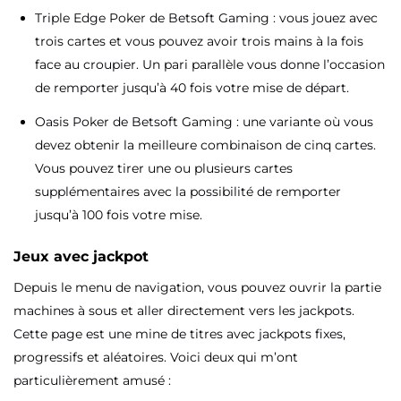
Triple Edge Poker de Betsoft Gaming : vous jouez avec
trois cartes et vous pouvez avoir trois mains à la fois
face au croupier. Un pari parallèle vous donne l’occasion
de remporter jusqu’à 40 fois votre mise de départ.
Oasis Poker de Betsoft Gaming : une variante où vous
devez obtenir la meilleure combinaison de cinq cartes.
Vous pouvez tirer une ou plusieurs cartes
supplémentaires avec la possibilité de remporter
jusqu’à 100 fois votre mise.
Jeux avec jackpot
Depuis le menu de navigation, vous pouvez ouvrir la partie
machines à sous et aller directement vers les jackpots.
Cette page est une mine de titres avec jackpots fixes,
progressifs et aléatoires. Voici deux qui m’ont
particulièrement amusé :