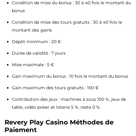
Condition de mise du bonus : 30 à 40 fois le montant du
bonus
Condition de mise des tours gratuits : 30 à 40 fois le
montant des gains
Dépôt minimum : 20 €
Durée de validité : 7 jours
Mise maximale : 5 €
Gain maximum du bonus : 10 fois le montant du bonus
Gain maximum des tours gratuits : 100 €
Contribution des jeux : machines à sous 100 %, jeux de
table, vidéo poker et loterie 5 %, reste 0 %
Revery Play Casino Méthodes de
Paiement