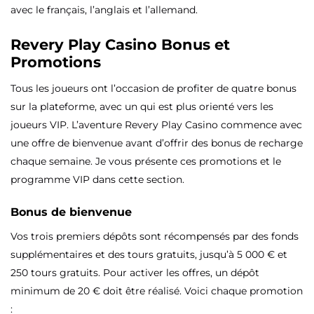
avec le français, l’anglais et l’allemand.
Revery Play Casino Bonus et
Promotions
Tous les joueurs ont l’occasion de profiter de quatre bonus
sur la plateforme, avec un qui est plus orienté vers les
joueurs VIP. L’aventure Revery Play Casino commence avec
une offre de bienvenue avant d’offrir des bonus de recharge
chaque semaine. Je vous présente ces promotions et le
programme VIP dans cette section.
Bonus de bienvenue
Vos trois premiers dépôts sont récompensés par des fonds
supplémentaires et des tours gratuits, jusqu’à 5 000 € et
250 tours gratuits. Pour activer les offres, un dépôt
minimum de 20 € doit être réalisé. Voici chaque promotion
: