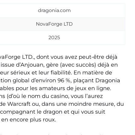
dragonia.com
NovaForge LTD
2025
vaForge LTD., dont vous avez peut-être déjà
 issue d’Anjouan, gère (avec succès) déjà en
eur sérieux et leur fiabilité. En matière de
ution global d’environ 96 %, plaçant Dragonia
tables pour les amateurs de jeux en ligne.
 (d’où le nom du casino, vous l’aurez
 de Warcraft ou, dans une moindre mesure, du
accompagnant le dragon et qui vous suit
 en encore plus roux.