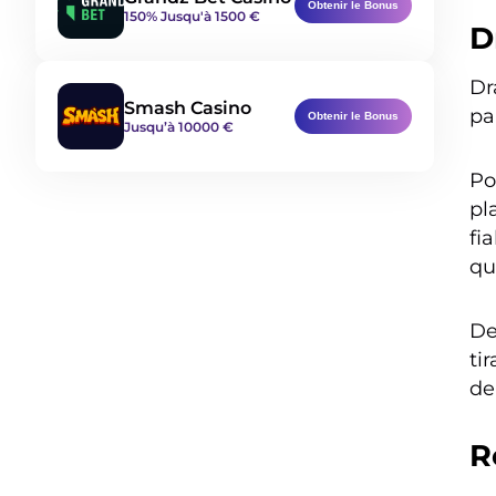
Obtenir le Bonus
150% Jusqu'à 1500 €
D
Dr
Smash Casino
pa
Obtenir le Bonus
Jusqu’à 10000 €
Po
pl
fi
qu’
De
ti
de
R