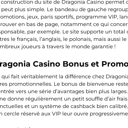
 construction du site de Dragonia Casino permet 
 peut plus simple. Le bandeau de gauche regroupe
romotions, jeux, paris sportifs, programme VIP, la
trouver en bas de page, notamment ce qui concerne
sponsable, par exemple. Le site supporte un total 
tres le français, l’anglais, le polonais, mais aussi 
mbreux joueurs à travers le monde garantie !
ragonia Casino Bonus et Promo
 qui fait véritablement la différence chez Dragonia 
fres promotionnelles. Le bonus de bienvenue reste 
entrée vers une série d’avantages bien plus larges. 
gne donne régulièrement un petit souffle d’air frai
nctuelles et un système de cashback bien calibré.
un cercle réservé aux VIP leur ouvre progressivemen