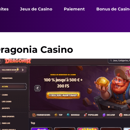
ites
Jeux de Casino
Paiement
Bonus de Casin
ragonia Casino