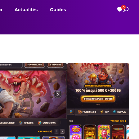
0
o
Actualités
Guides