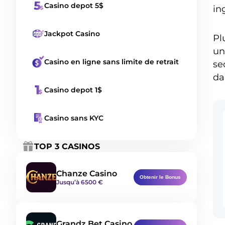
Casino depot 5$
in
Jackpot Casino
Pl
un
Casino en ligne sans limite de retrait
se
da
Casino depot 1$
Casino sans KYC
TOP 3 CASINOS
Chanze Casino
Obtenir le Bonus
Jusqu’à 6500 €
Grandz Bet Casino