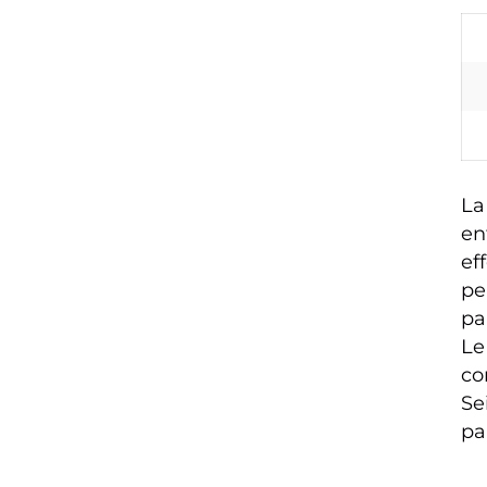
La
en
ef
pe
pa
Le
co
Se
pa