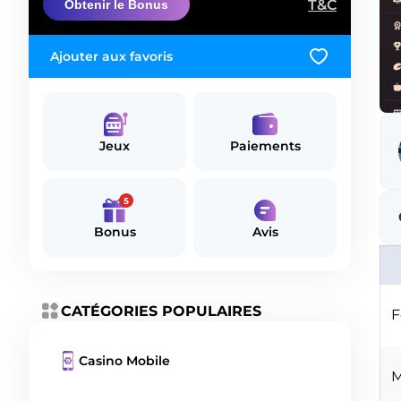
T&C
Obtenir le Bonus
Ajouter aux favoris
Jeux
Paiements
5
Bonus
Avis
CATÉGORIES POPULAIRES
F
Casino Mobile
M