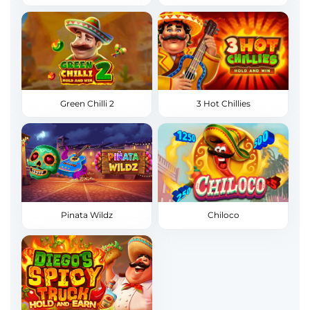
Green Chilli 2
3 Hot Chillies
Pinata Wildz
Chiloco