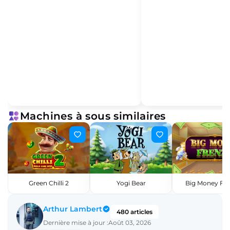
Machines à sous similaires
Green Chilli 2
Yogi Bear
Big Money Fr
Arthur Lambert
480 articles
Dernière mise à jour :
Août 03, 2026