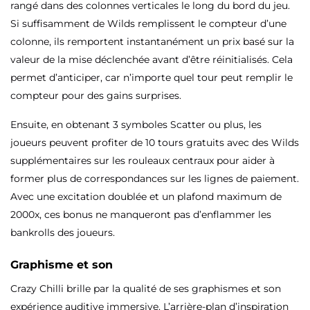
rangé dans des colonnes verticales le long du bord du jeu.
Si suffisamment de Wilds remplissent le compteur d’une
colonne, ils remportent instantanément un prix basé sur la
valeur de la mise déclenchée avant d’être réinitialisés. Cela
permet d’anticiper, car n’importe quel tour peut remplir le
compteur pour des gains surprises.
Ensuite, en obtenant 3 symboles Scatter ou plus, les
joueurs peuvent profiter de 10 tours gratuits avec des Wilds
supplémentaires sur les rouleaux centraux pour aider à
former plus de correspondances sur les lignes de paiement.
Avec une excitation doublée et un plafond maximum de
2000x, ces bonus ne manqueront pas d’enflammer les
bankrolls des joueurs.
Graphisme et son
Crazy Chilli brille par la qualité de ses graphismes et son
expérience auditive immersive. L’arrière-plan d’inspiration