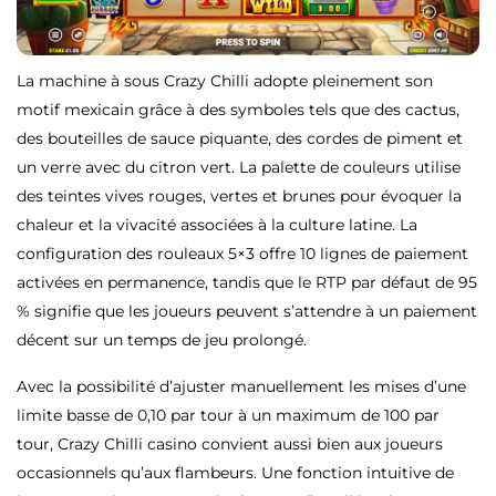
La machine à sous Crazy Chilli adopte pleinement son
motif mexicain grâce à des symboles tels que des cactus,
des bouteilles de sauce piquante, des cordes de piment et
un verre avec du citron vert. La palette de couleurs utilise
des teintes vives rouges, vertes et brunes pour évoquer la
chaleur et la vivacité associées à la culture latine. La
configuration des rouleaux 5×3 offre 10 lignes de paiement
activées en permanence, tandis que le RTP par défaut de 95
% signifie que les joueurs peuvent s’attendre à un paiement
décent sur un temps de jeu prolongé.
Avec la possibilité d’ajuster manuellement les mises d’une
limite basse de 0,10 par tour à un maximum de 100 par
tour, Crazy Chilli casino convient aussi bien aux joueurs
occasionnels qu’aux flambeurs. Une fonction intuitive de