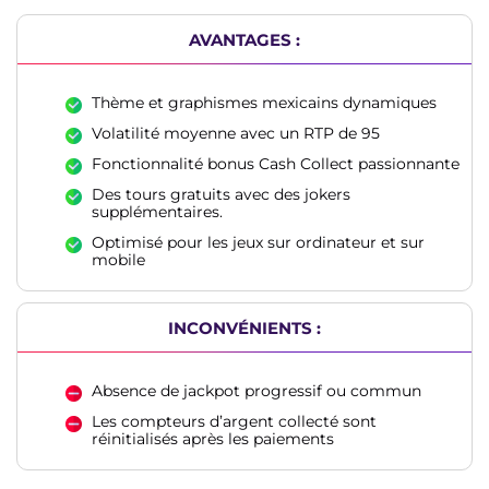
AVANTAGES :
Thème et graphismes mexicains dynamiques
Volatilité moyenne avec un RTP de 95
Fonctionnalité bonus Cash Collect passionnante
Des tours gratuits avec des jokers
supplémentaires.
Optimisé pour les jeux sur ordinateur et sur
mobile
INCONVÉNIENTS :
Absence de jackpot progressif ou commun
Les compteurs d’argent collecté sont
réinitialisés après les paiements