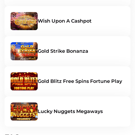
Wish Upon A Cashpot
Gold Strike Bonanza
Gold Blitz Free Spins Fortune Play
Lucky Nuggets Megaways