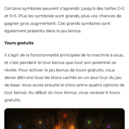
Certains symboles peuvent s’agrandir jusqu’à des tailles 2×2
et 5×5. Plus les symboles sont grands, plus vos chances de
gagner gros augmentent. Ces grands symboles sont
également présents dans le jeu bonus.
Tours gratuits
Il s’agit de la fonctionnalité principale de la machine à sous,
et c’est pendant le tour bonus que tout son potentiel se
révèle. Pour activer le jeu bonus de tours gratuits, vous
devez détruire tous les blocs cachés en un seul tour du jeu
de base. Vous aurez ensuite le choix entre quatre options de
tour bonus. Au début du tour bonus, vous recevez 6 tours
gratuits.