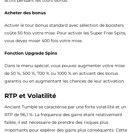
actifs pendant les tours bonus.
Acheter des bonus
Activer le tour bonus standard avec sélection de boosters
coûte 50 fois votre mise. Pour activer les Super Free Spins,
vous devez miser 400 fois votre mise.
Fonction Upgrade Spins
Dans le menu spécial, vous pouvez augmenter votre mise
de 50 %, 500 %, 700 % ou 1000 % en activant des bonus
garantis ou en augmentant les chances de leur activation.
RTP et Volatilité
Ancient Tumble se caractérise par une forte volatilité et un
RTP de 96,1 %. La fréquence des gains étant relativement
faible, il est nécessaire de prendre des risques plus
importants pour espérer des gains plus conséquents. Cette