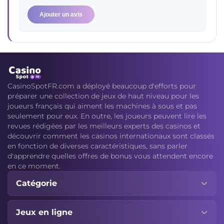
Ajouter un avis
CasinoSpotFR.com a déployé beaucoup d'efforts pour
préparer une collection de jeux de haut niveau pour les
joueurs français qui aiment les machines à sous et pas
seulement pour eux. En outre, les joueurs peuvent lire les
revues rédigées par les meilleurs experts des casinos et
découvrir comment les casinos internationaux sont classés
en fonction de diverses caractéristiques, sans parler
d'apprendre quelles offres de bonus vous attendent encore
en ce moment.
Catégorie
Jeux en ligne