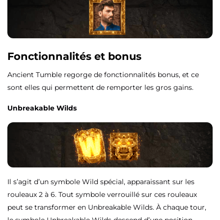
Fonctionnalités et bonus
Ancient Tumble regorge de fonctionnalités bonus, et ce
sont elles qui permettent de remporter les gros gains.
Unbreakable Wilds
Il s’agit d’un symbole Wild spécial, apparaissant sur les
rouleaux 2 à 6. Tout symbole verrouillé sur ces rouleaux
peut se transformer en Unbreakable Wilds. À chaque tour,
le symbole Unbreakable Wilds descend d’une position,