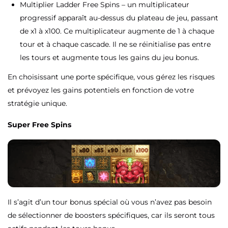
Multiplier Ladder Free Spins – un multiplicateur
progressif apparaît au-dessus du plateau de jeu, passant
de x1 à x100. Ce multiplicateur augmente de 1 à chaque
tour et à chaque cascade. Il ne se réinitialise pas entre
les tours et augmente tous les gains du jeu bonus.
En choisissant une porte spécifique, vous gérez les risques
et prévoyez les gains potentiels en fonction de votre
stratégie unique.
Super Free Spins
Il s’agit d’un tour bonus spécial où vous n’avez pas besoin
de sélectionner de boosters spécifiques, car ils seront tous