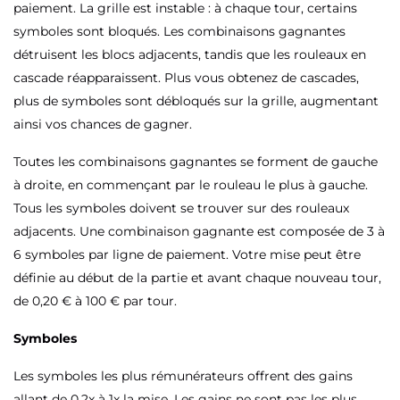
paiement. La grille est instable : à chaque tour, certains
symboles sont bloqués. Les combinaisons gagnantes
détruisent les blocs adjacents, tandis que les rouleaux en
cascade réapparaissent. Plus vous obtenez de cascades,
plus de symboles sont débloqués sur la grille, augmentant
ainsi vos chances de gagner.
Toutes les combinaisons gagnantes se forment de gauche
à droite, en commençant par le rouleau le plus à gauche.
Tous les symboles doivent se trouver sur des rouleaux
adjacents. Une combinaison gagnante est composée de 3 à
6 symboles par ligne de paiement. Votre mise peut être
définie au début de la partie et avant chaque nouveau tour,
de 0,20 € à 100 € par tour.
Symboles
Les symboles les plus rémunérateurs offrent des gains
allant de 0,2x à 1x la mise. Les gains ne sont pas les plus