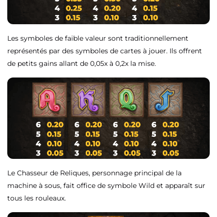
Les symboles de faible valeur sont traditionnellement
représentés par des symboles de cartes à jouer. Ils offrent
de petits gains allant de 0,05x à 0,2x la mise.
Le Chasseur de Reliques, personnage principal de la
machine à sous, fait office de symbole Wild et apparaît sur
tous les rouleaux.