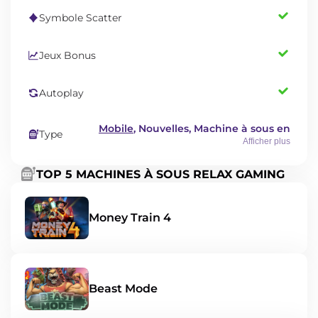
Symbole Scatter
Jeux Bonus
Autoplay
Mobile
, Nouvelles, Machine à sous en
Type
ligne argent réel
Afficher plus
TOP 5 MACHINES À SOUS RELAX GAMING
Money Train 4
Beast Mode