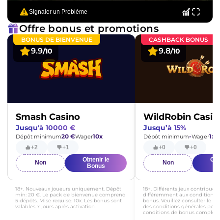
Signaler un Problème
Offre bonus et promotions
BONUS DE BIENVENUE
CASHBACK BONUS
9.9
9.8
/10
/10
Smash Casino
WildRobin Casin
Jusqu'à 10000 €
Jusqu’à 15%
20 €
10х
-
1x
Dépôt minimum
Wager
Dépôt minimum
Wager
+2
+1
+0
+0
Obtenir le
Obt
Non
Non
Bonus
B
18+. Nouveaux joueurs uniquement. Dépôt
18+. Différents jeux contribuen
min: 20 €. Le pack de bienvenue comprend
différemment aux conditions 
5 dépôts. Mise requise: 10x. Les bonus sont
bonus. Veuillez consulter le p
valables 7 jours après activation.
des conditions générales pour 
conditions de bonus complète