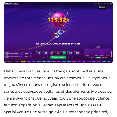
Dans Spaceman, les joueurs français sont invités à une
immersion totale dans un univers cosmique. Le style visuel
du jeu s’inscrit dans un registre science-fiction, avec de
somptueux paysages stellaires et des éléments typiques du
genre. Avant chaque nouveau tour, une soucoupe volante
fait son apparition à l’écran, représentant un vaisseau
spatial venu d’une autre galaxie. Le personnage principal,