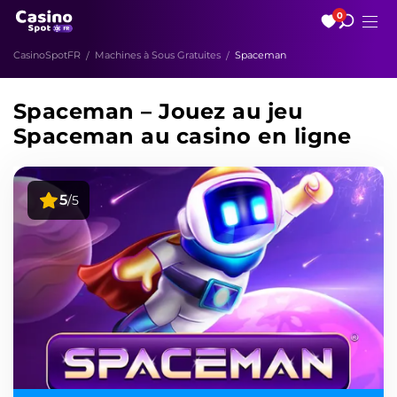
0
CasinoSpotFR
Machines à Sous Gratuites
Spaceman
Spaceman – Jouez au jeu
Spaceman au casino en ligne
5
/5