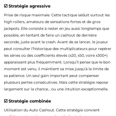
☑️ Stratégie agressive
Prise de risque maximale. Cette tactique séduit surtout les
high rollers, amateurs de sensations fortes et de gros
jackpots. Elle consiste à rester en jeu aussi longtemps que
possible, en tentant de faire un cashout de dernière
seconde, juste avant le crash. Avant de se lancer, le joueur
peut consulter l’historique des multiplicateurs pour repérer
les séries où des coefficients élevés (x20, x50, voire x300+)
apparaissent plus fréquemment. Lorsqu’il pense que le bon
moment est venu, il maintient sa mise jusqu’à la limite de
sa patience. Un seul gain important peut compenser
plusieurs pertes consécutives. Mais cette stratégie repose
largement sur la chance… ou une intuition exceptionnelle.
☑️ Stratégie combinée
Utilisation du Auto Cashout. Cette stratégie convient