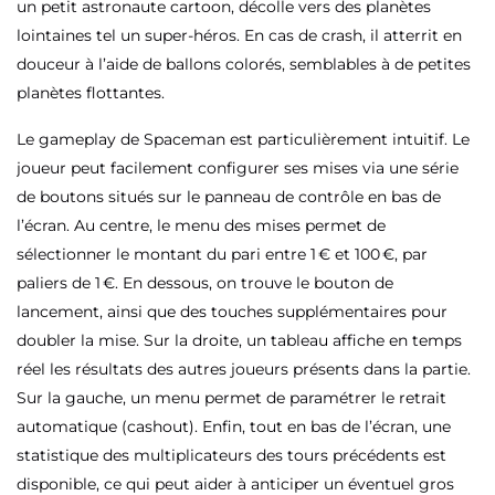
un petit astronaute cartoon, décolle vers des planètes
lointaines tel un super-héros. En cas de crash, il atterrit en
douceur à l’aide de ballons colorés, semblables à de petites
planètes flottantes.
Le gameplay de Spaceman est particulièrement intuitif. Le
joueur peut facilement configurer ses mises via une série
de boutons situés sur le panneau de contrôle en bas de
l’écran. Au centre, le menu des mises permet de
sélectionner le montant du pari entre 1 € et 100 €, par
paliers de 1 €. En dessous, on trouve le bouton de
lancement, ainsi que des touches supplémentaires pour
doubler la mise. Sur la droite, un tableau affiche en temps
réel les résultats des autres joueurs présents dans la partie.
Sur la gauche, un menu permet de paramétrer le retrait
automatique (cashout). Enfin, tout en bas de l’écran, une
statistique des multiplicateurs des tours précédents est
disponible, ce qui peut aider à anticiper un éventuel gros