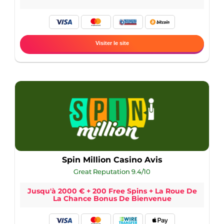
Visiter le site
Spin Million Casino Avis
Great Reputation 9.4/10
Jusqu'à 2000 € + 200 Free Spins + La Roue De
La Chance Bonus De Bienvenue