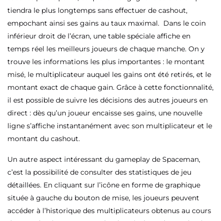
tiendra le plus longtemps sans effectuer de cashout,
empochant ainsi ses gains au taux maximal. Dans le coin
inférieur droit de l’écran, une table spéciale affiche en
temps réel les meilleurs joueurs de chaque manche. On y
trouve les informations les plus importantes : le montant
misé, le multiplicateur auquel les gains ont été retirés, et le
montant exact de chaque gain. Grâce à cette fonctionnalité,
il est possible de suivre les décisions des autres joueurs en
direct : dès qu’un joueur encaisse ses gains, une nouvelle
ligne s’affiche instantanément avec son multiplicateur et le
montant du cashout.
Un autre aspect intéressant du gameplay de Spaceman,
c’est la possibilité de consulter des statistiques de jeu
détaillées. En cliquant sur l’icône en forme de graphique
située à gauche du bouton de mise, les joueurs peuvent
accéder à l’historique des multiplicateurs obtenus au cours