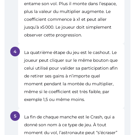
entame son vol. Plus il monte dans l’espace,
plus la valeur du multiplier augmente. Le
coefficient commence à x1 et peut aller
jusqu’à x5 000. Le joueur doit simplement
observer cette progression.
La quatrième étape du jeu est le cashout. Le
joueur peut cliquer sur le même bouton que
celui utilisé pour valider sa participation afin
de retirer ses gains à n’importe quel
moment pendant la montée du multiplier,
même si le coefficient est très faible, par
exemple 1,5 ou même moins.
La fin de chaque manche est le Crash, qui a
donné son nom à ce type de jeu. À tout
moment du vol, l’astronaute peut “s’écraser”