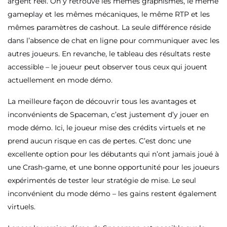
argent réel. On y retrouve les mêmes graphismes, le même
gameplay et les mêmes mécaniques, le même RTP et les
mêmes paramètres de cashout. La seule différence réside
dans l’absence de chat en ligne pour communiquer avec les
autres joueurs. En revanche, le tableau des résultats reste
accessible – le joueur peut observer tous ceux qui jouent
actuellement en mode démo.
La meilleure façon de découvrir tous les avantages et
inconvénients de Spaceman, c’est justement d’y jouer en
mode démo. Ici, le joueur mise des crédits virtuels et ne
prend aucun risque en cas de pertes. C’est donc une
excellente option pour les débutants qui n’ont jamais joué à
une Crash-game, et une bonne opportunité pour les joueurs
expérimentés de tester leur stratégie de mise. Le seul
inconvénient du mode démo – les gains restent également
virtuels.