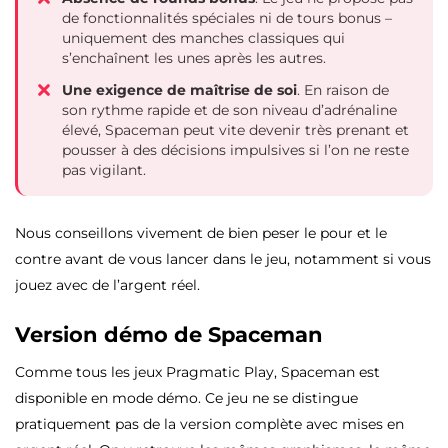
de fonctionnalités spéciales ni de tours bonus –
uniquement des manches classiques qui
s’enchaînent les unes après les autres.
Une exigence de maîtrise de soi
. En raison de
son rythme rapide et de son niveau d’adrénaline
élevé, Spaceman peut vite devenir très prenant et
pousser à des décisions impulsives si l’on ne reste
pas vigilant.
Nous conseillons vivement de bien peser le pour et le
contre avant de vous lancer dans le jeu, notamment si vous
jouez avec de l’argent réel.
Version démo de Spaceman
Comme tous les jeux Pragmatic Play, Spaceman est
disponible en mode démo. Ce jeu ne se distingue
pratiquement pas de la version complète avec mises en