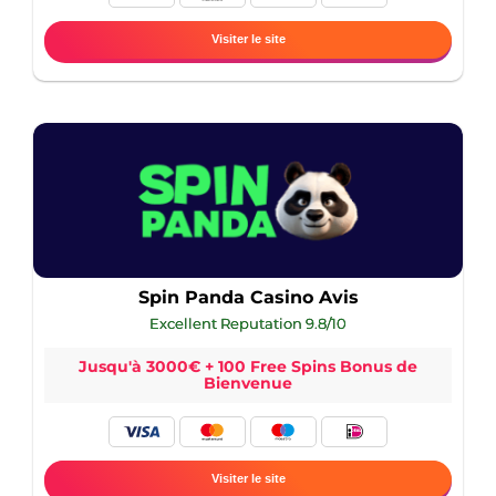
Visiter le site
Spin Panda Casino Avis
Excellent Reputation 9.8/10
Jusqu'à 3000€ + 100 Free Spins Bonus de
Bienvenue
Visiter le site