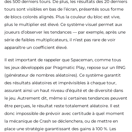
des 500 derniers tours. De plus, les résultats des 20 derniers
tours sont visibles en bas de l’écran, présentés sous forme
de blocs colorés alignés. Plus la couleur du bloc est vive,
plus le multiplier est élevé. Ce système visuel permet aux
joueurs d’observer les tendances — par exemple, après une
série de faibles multiplicateurs, il n’est pas rare de voir
apparaître un coefficient élevé.
Il est important de rappeler que Spaceman, comme tous
les jeux développés par Pragmatic Play, repose sur un RNG
(générateur de nombres aléatoires). Ce système garantit
des résultats aléatoires et imprévisibles à chaque tour,
assurant ainsi un haut niveau d’équité et de diversité dans
le jeu. Autrement dit, même si certaines tendances peuvent
être perçues, le résultat reste totalement aléatoire. Il est
donc impossible de prévoir avec certitude à quel moment
la mécanique de Crash se déclenchera, ou de mettre en
place une stratégie garantissant des gains à 100 %. Les