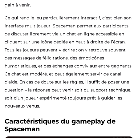
gain à venir.
Ce qui rend le jeu particulièrement interactif, c’est bien son
interface multijoueur. Spaceman permet aux participants
de discuter librement via un chat en ligne accessible en
cliquant sur une icône dédiée en haut à droite de l’écran.
Tous les joueurs peuvent y écrire : on y retrouve souvent
des messages de félicitations, des émoticônes
humoristiques, et des échanges conviviaux entre gagnants.
Ce chat est modéré, et peut également servir de canal
d’aide. En cas de doute sur les règles, il suffit de poser une
question – la réponse peut venir soit du support technique,
soit d’un joueur expérimenté toujours prêt à guider les
nouveaux venus.
Caractéristiques du gameplay de
Spaceman