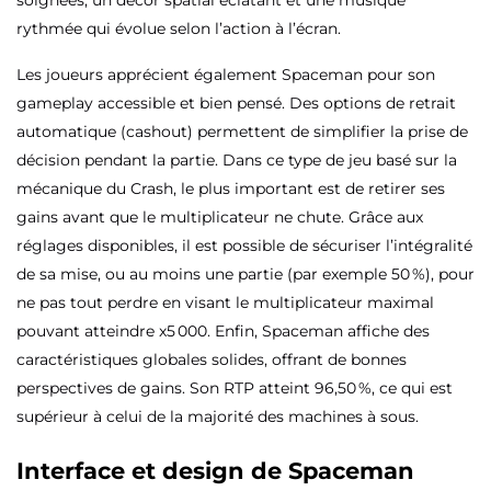
rythmée qui évolue selon l’action à l’écran.
Les joueurs apprécient également Spaceman pour son
gameplay accessible et bien pensé. Des options de retrait
automatique (cashout) permettent de simplifier la prise de
décision pendant la partie. Dans ce type de jeu basé sur la
mécanique du Crash, le plus important est de retirer ses
gains avant que le multiplicateur ne chute. Grâce aux
réglages disponibles, il est possible de sécuriser l’intégralité
de sa mise, ou au moins une partie (par exemple 50 %), pour
ne pas tout perdre en visant le multiplicateur maximal
pouvant atteindre x5 000. Enfin, Spaceman affiche des
caractéristiques globales solides, offrant de bonnes
perspectives de gains. Son RTP atteint 96,50 %, ce qui est
supérieur à celui de la majorité des machines à sous.
Interface et design de Spaceman