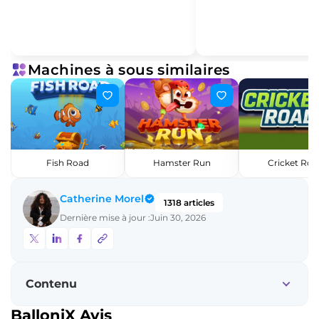
Machines à sous similaires
Fish Road
Hamster Run
Cricket Roa
Catherine Morel
1318 articles
Dernière mise à jour :
Juin 30, 2026
Contenu
BalloniX Avis