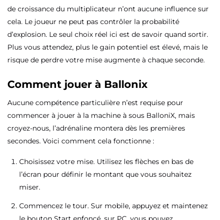
de croissance du multiplicateur n’ont aucune influence sur
cela. Le joueur ne peut pas contrôler la probabilité
d’explosion. Le seul choix réel ici est de savoir quand sortir.
Plus vous attendez, plus le gain potentiel est élevé, mais le
risque de perdre votre mise augmente à chaque seconde.
Comment jouer à Ballonix
Aucune compétence particulière n’est requise pour
commencer à jouer à la machine à sous BalloniX, mais
croyez-nous, l’adrénaline montera dès les premières
secondes. Voici comment cela fonctionne :
Choisissez votre mise. Utilisez les flèches en bas de
l’écran pour définir le montant que vous souhaitez
miser.
Commencez le tour. Sur mobile, appuyez et maintenez
le bouton Start enfoncé, sur PC, vous pouvez