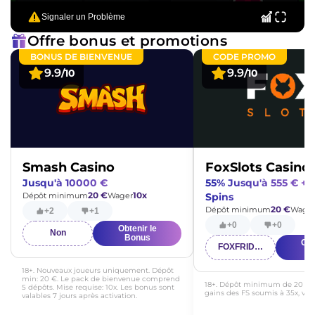
Signaler un Problème
Offre bonus et promotions
BONUS DE BIENVENUE
CODE PROMO
9.9
9.9
/10
/10
Smash Casino
FoxSlots Casino
Jusqu'à 10000 €
55% Jusqu'à 555 € + 
20 €
10х
Dépôt minimum
Wager
Spins
20 €
Dépôt minimum
Wage
+2
+1
+0
+0
Obtenir le
Non
Bonus
Obt
FOXFRIDAY
B
18+. Nouveaux joueurs uniquement. Dépôt
min: 20 €. Le pack de bienvenue comprend
18+. Dépôt minimum de 20 €, 
5 dépôts. Mise requise: 10x. Les bonus sont
gains des FS soumis à 35x, valid
valables 7 jours après activation.