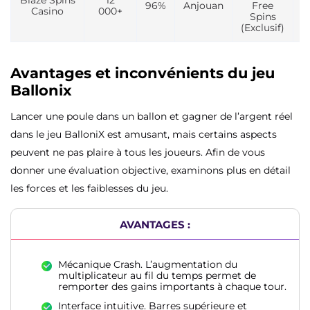
96%
Anjouan
Free
2
Casino
000+
Spins
(Exclusif)
Avantages et inconvénients du jeu
Ballonix
Lancer une poule dans un ballon et gagner de l’argent réel
dans le jeu BalloniX est amusant, mais certains aspects
peuvent ne pas plaire à tous les joueurs. Afin de vous
donner une évaluation objective, examinons plus en détail
les forces et les faiblesses du jeu.
AVANTAGES :
Mécanique Crash. L’augmentation du
multiplicateur au fil du temps permet de
remporter des gains importants à chaque tour.
Interface intuitive. Barres supérieure et