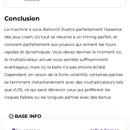
Conclusion
La machine à sous BalloniX illustre parfaitement l’essence
des jeux crash, où tout se résume à un timing parfait, et
convient parfaitement aux joueurs qui aiment les tours
rapides et dynamiques. Vous devez deviner le moment où
le multiplicateur actuel vous semble suffisamment
avantageux, mais où la balle n’a pas encore éclaté.
Cependant, en raison de la forte volatilité, certaines parties
se terminent instantanément avec des multiplicateurs tels
que x1,05, ce qui peut décevoir ceux qui préfèrent les
risques faibles ou les longues parties avec des bonus.
BASE INFO