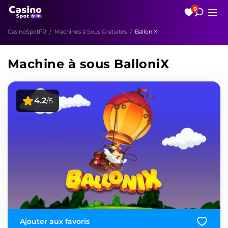
0
CasinoSpotFR
Machines à Sous Gratuites
BalloniX
Machine à sous BalloniX
4.2
/5
Ajouter aux favoris