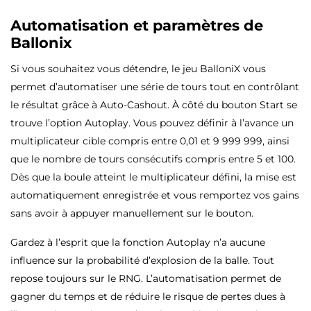
Automatisation et paramètres de
Ballonix
Si vous souhaitez vous détendre, le jeu BalloniX vous
permet d’automatiser une série de tours tout en contrôlant
le résultat grâce à Auto-Cashout. À côté du bouton Start se
trouve l’option Autoplay. Vous pouvez définir à l’avance un
multiplicateur cible compris entre 0,01 et 9 999 999, ainsi
que le nombre de tours consécutifs compris entre 5 et 100.
Dès que la boule atteint le multiplicateur défini, la mise est
automatiquement enregistrée et vous remportez vos gains
sans avoir à appuyer manuellement sur le bouton.
Gardez à l’esprit que la fonction Autoplay n’a aucune
influence sur la probabilité d’explosion de la balle. Tout
repose toujours sur le RNG. L’automatisation permet de
gagner du temps et de réduire le risque de pertes dues à