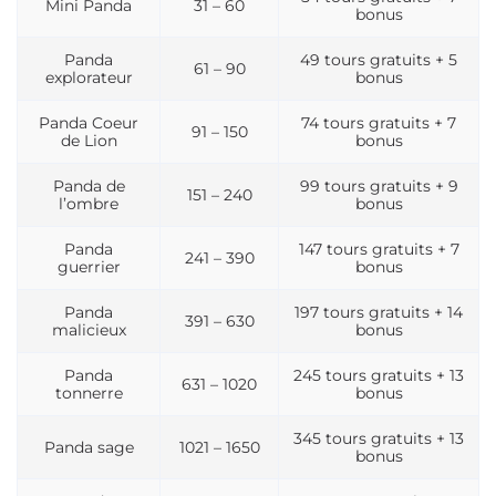
Mini Panda
31 – 60
bonus
Panda
49 tours gratuits + 5
61 – 90
explorateur
bonus
Panda Coeur
74 tours gratuits + 7
91 – 150
de Lion
bonus
Panda de
99 tours gratuits + 9
151 – 240
l’ombre
bonus
Panda
147 tours gratuits + 7
241 – 390
guerrier
bonus
Panda
197 tours gratuits + 14
391 – 630
malicieux
bonus
Panda
245 tours gratuits + 13
631 – 1020
tonnerre
bonus
345 tours gratuits + 13
Panda sage
1021 – 1650
bonus