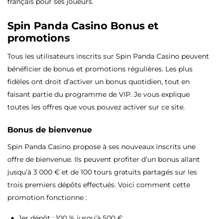
français pour ses joueurs.
Spin Panda Casino Bonus et
promotions
Tous les utilisateurs inscrits sur Spin Panda Casino peuvent
bénéficier de bonus et promotions régulières. Les plus
fidèles ont droit d’activer un bonus quotidien, tout en
faisant partie du programme de VIP. Je vous explique
toutes les offres que vous pouvez activer sur ce site.
Bonus de bienvenue
Spin Panda Casino propose à ses nouveaux inscrits une
offre de bienvenue. Ils peuvent profiter d’un bonus allant
jusqu’à 3 000 € et de 100 tours gratuits partagés sur les
trois premiers dépôts effectués. Voici comment cette
promotion fonctionne :
1er dépôt : 100 % jusqu’à 500 €