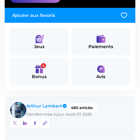
Ajouter aux favoris
Jeux
Paiements
5
Bonus
Avis
Arthur Lambert
480 articles
Dernière mise à jour :
Août 07, 2026