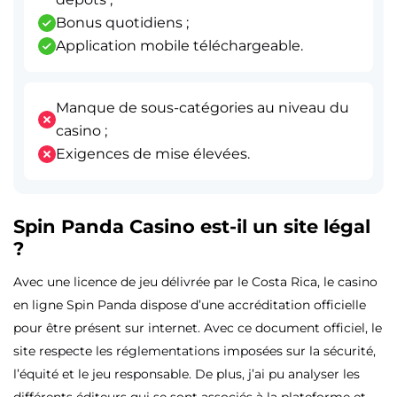
Bonus quotidiens ;
Application mobile téléchargeable.
Manque de sous-catégories au niveau du
casino ;
Exigences de mise élevées.
Spin Panda Casino est-il un site légal
?
Avec une licence de jeu délivrée par le Costa Rica, le casino
en ligne Spin Panda dispose d’une accréditation officielle
pour être présent sur internet. Avec ce document officiel, le
site respecte les réglementations imposées sur la sécurité,
l’équité et le jeu responsable. De plus, j’ai pu analyser les