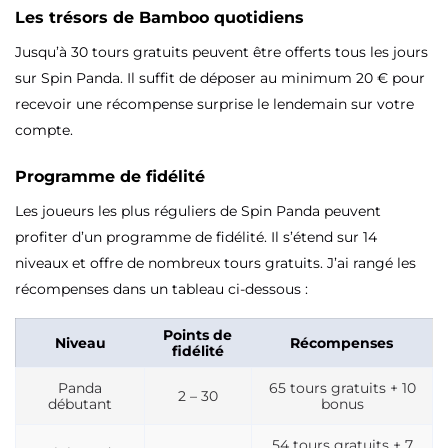
Les trésors de Bamboo quotidiens
Jusqu’à 30 tours gratuits peuvent être offerts tous les jours
sur Spin Panda. Il suffit de déposer au minimum 20 € pour
recevoir une récompense surprise le lendemain sur votre
compte.
Programme de fidélité
Les joueurs les plus réguliers de Spin Panda peuvent
profiter d’un programme de fidélité. Il s’étend sur 14
niveaux et offre de nombreux tours gratuits. J’ai rangé les
récompenses dans un tableau ci-dessous :
Points de
Niveau
Récompenses
fidélité
Panda
65 tours gratuits + 10
2 – 30
débutant
bonus
54 tours gratuits + 7