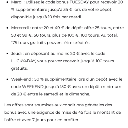
Mardi : utilisez le code bonus TUESDAY pour recevoir 20
% supplémentaire jusqu’à 35 € lors de votre dépôt,
disponible jusqu’à 10 fois par mardi.
Mercredi : entre 20 et 49 € de dépôt offre 25 tours, entre
50 et 99 €, 50 tours, plus de 100 €, 100 tours. Au total,
175 tours gratuits peuvent être crédités.
Jeudi : en déposant au moins 20 € avec le code
LUCKY4DAY, vous pouvez recevoir jusqu’à 100 tours
gratuits.
Week-end : 50 % supplémentaire lors d’un dépôt avec le
code WEEKEND jusqu’à 150 € avec un dépôt minimum
de 20 € entre le samedi et le dimanche.
Les offres sont soumises aux conditions générales des
bonus avec une exigence de mise de 45 fois le montant de
l’offre et avec 7 jours pour en profiter.