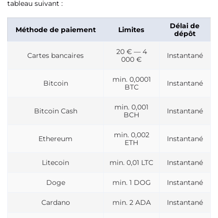
tableau suivant :
Délai de
Méthode de paiement
Limites
dépôt
20 € — 4
Cartes bancaires
Instantané
000 €
min. 0,0001
Bitcoin
Instantané
BTC
min. 0,001
Bitcoin Cash
Instantané
BCH
min. 0,002
Ethereum
Instantané
ETH
Litecoin
min. 0,01 LTC
Instantané
Doge
min. 1 DOG
Instantané
Cardano
min. 2 ADA
Instantané