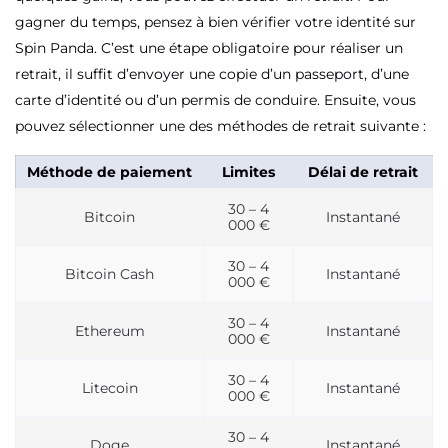
gagner du temps, pensez à bien vérifier votre identité sur
Spin Panda. C’est une étape obligatoire pour réaliser un
retrait, il suffit d’envoyer une copie d’un passeport, d’une
carte d’identité ou d’un permis de conduire. Ensuite, vous
pouvez sélectionner une des méthodes de retrait suivante :
Méthode de paiement
Limites
Délai de retrait
30 – 4
Bitcoin
Instantané
000 €
30 – 4
Bitcoin Cash
Instantané
000 €
30 – 4
Ethereum
Instantané
000 €
30 – 4
Litecoin
Instantané
000 €
30 – 4
Doge
Instantané