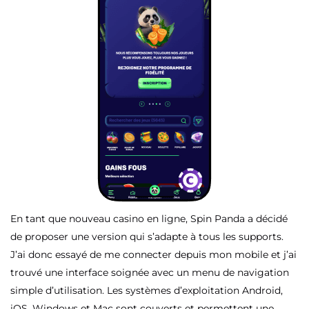
En tant que nouveau casino en ligne, Spin Panda a décidé
de proposer une version qui s’adapte à tous les supports.
J’ai donc essayé de me connecter depuis mon mobile et j’ai
trouvé une interface soignée avec un menu de navigation
simple d’utilisation. Les systèmes d’exploitation Android,
iOS, Windows et Mac sont couverts et permettent une