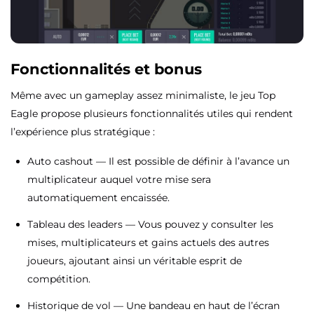
Fonctionnalités et bonus
Même avec un gameplay assez minimaliste, le jeu Top
Eagle propose plusieurs fonctionnalités utiles qui rendent
l’expérience plus stratégique :
Auto cashout — Il est possible de définir à l’avance un
multiplicateur auquel votre mise sera
automatiquement encaissée.
Tableau des leaders — Vous pouvez y consulter les
mises, multiplicateurs et gains actuels des autres
joueurs, ajoutant ainsi un véritable esprit de
compétition.
Historique de vol — Une bandeau en haut de l’écran