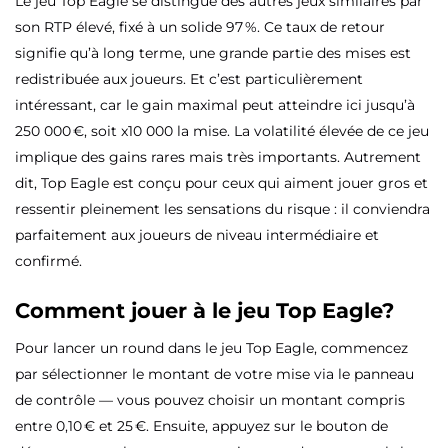
Le jeu Top Eagle se distingue des autres jeux similaires par
son RTP élevé, fixé à un solide 97 %. Ce taux de retour
signifie qu’à long terme, une grande partie des mises est
redistribuée aux joueurs. Et c’est particulièrement
intéressant, car le gain maximal peut atteindre ici jusqu’à
250 000 €, soit x10 000 la mise. La volatilité élevée de ce jeu
implique des gains rares mais très importants. Autrement
dit, Top Eagle est conçu pour ceux qui aiment jouer gros et
ressentir pleinement les sensations du risque : il conviendra
parfaitement aux joueurs de niveau intermédiaire et
confirmé.
Comment jouer à le jeu Top Eagle?
Pour lancer un round dans le jeu Top Eagle, commencez
par sélectionner le montant de votre mise via le panneau
de contrôle — vous pouvez choisir un montant compris
entre 0,10 € et 25 €. Ensuite, appuyez sur le bouton de