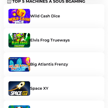
TOP 5 MACHINES À SOUS BGAMING
Wild Cash Dice
Elvis Frog Trueways
Big Atlantis Frenzy
Space XY