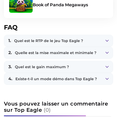
Book of Panda Megaways
FAQ
1.
Quel est le RTP de le jeu Top Eagle ?
2.
Quelle est la mise maximale et minimale ?
3.
Quel est le gain maximum ?
4.
Existe-t-il un mode démo dans Top Eagle ?
Vous pouvez laisser un commentaire
sur Top Eagle
(0)