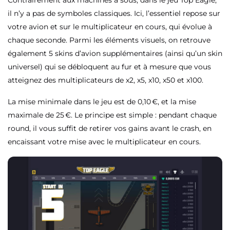
il n’y a pas de symboles classiques. Ici, l’essentiel repose sur
votre avion et sur le multiplicateur en cours, qui évolue à
chaque seconde. Parmi les éléments visuels, on retrouve
également 5 skins d’avion supplémentaires (ainsi qu’un skin
universel) qui se débloquent au fur et à mesure que vous
atteignez des multiplicateurs de x2, x5, x10, x50 et x100.
La mise minimale dans le jeu est de 0,10 €, et la mise
maximale de 25 €. Le principe est simple : pendant chaque
round, il vous suffit de retirer vos gains avant le crash, en
encaissant votre mise avec le multiplicateur en cours.