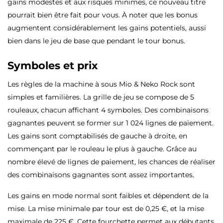
gains modestes et aux risques minimes, ce nouveau titre
pourrait bien être fait pour vous. À noter que les bonus
augmentent considérablement les gains potentiels, aussi
bien dans le jeu de base que pendant le tour bonus.
Symboles et prix
Les règles de la machine à sous Mio & Neko Rock sont
simples et familières. La grille de jeu se compose de 5
rouleaux, chacun affichant 4 symboles. Des combinaisons
gagnantes peuvent se former sur 1 024 lignes de paiement.
Les gains sont comptabilisés de gauche à droite, en
commençant par le rouleau le plus à gauche. Grâce au
nombre élevé de lignes de paiement, les chances de réaliser
des combinaisons gagnantes sont assez importantes.
Les gains en mode normal sont faibles et dépendent de la
mise. La mise minimale par tour est de 0,25 €, et la mise
maximale de 225 €. Cette fourchette permet aux débutants