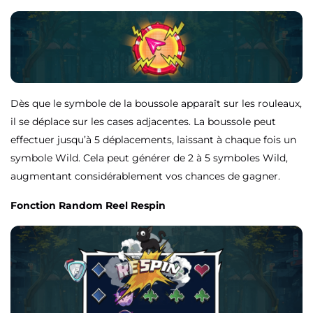
Dès que le symbole de la boussole apparaît sur les rouleaux,
il se déplace sur les cases adjacentes. La boussole peut
effectuer jusqu’à 5 déplacements, laissant à chaque fois un
symbole Wild. Cela peut générer de 2 à 5 symboles Wild,
augmentant considérablement vos chances de gagner.
Fonction Random Reel Respin