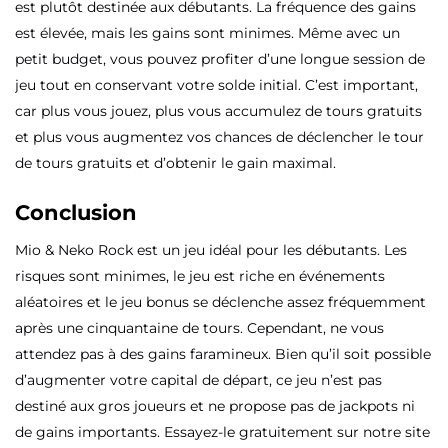
est plutôt destinée aux débutants. La fréquence des gains
est élevée, mais les gains sont minimes. Même avec un
petit budget, vous pouvez profiter d’une longue session de
jeu tout en conservant votre solde initial. C’est important,
car plus vous jouez, plus vous accumulez de tours gratuits
et plus vous augmentez vos chances de déclencher le tour
de tours gratuits et d’obtenir le gain maximal.
Conclusion
Mio & Neko Rock est un jeu idéal pour les débutants. Les
risques sont minimes, le jeu est riche en événements
aléatoires et le jeu bonus se déclenche assez fréquemment
après une cinquantaine de tours. Cependant, ne vous
attendez pas à des gains faramineux. Bien qu’il soit possible
d’augmenter votre capital de départ, ce jeu n’est pas
destiné aux gros joueurs et ne propose pas de jackpots ni
de gains importants. Essayez-le gratuitement sur notre site