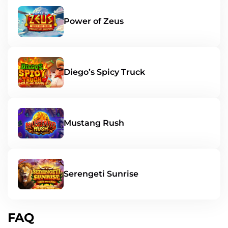
Power of Zeus
Diego’s Spicy Truck
Mustang Rush
Serengeti Sunrise
FAQ