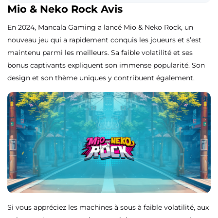
Mio & Neko Rock Avis
En 2024, Mancala Gaming a lancé Mio & Neko Rock, un
nouveau jeu qui a rapidement conquis les joueurs et s’est
maintenu parmi les meilleurs. Sa faible volatilité et ses
bonus captivants expliquent son immense popularité. Son
design et son thème uniques y contribuent également.
Si vous appréciez les machines à sous à faible volatilité, aux