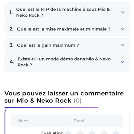
Quel est le RTP de la machine à sous Mio &
1.
Neko Rock ?
2.
Quelle est la mise maximale et minimale ?
3.
Quel est le gain maximum ?
Existe-t-il un mode démo dans Mio & Neko
4.
Rock ?
Vous pouvez laisser un commentaire
sur Mio & Neko Rock
(0)
Évaluation