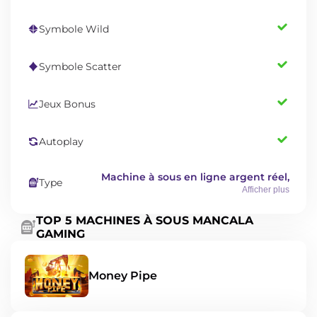
Symbole Wild
Symbole Scatter
Jeux Bonus
Autoplay
Machine à sous en ligne argent réel,
Type
Mobile
,
Tours Gratuits
Afficher plus
,
Lecture
Automatique
,
Symbole Scatter
,
Symbole Wild
,
Multiplicateur
TOP 5 MACHINES À SOUS MANCALA
GAMING
Money Pipe