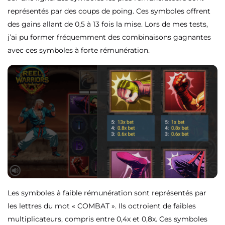
représentés par des coups de poing. Ces symboles offrent
des gains allant de 0,5 à 13 fois la mise. Lors de mes tests,
j’ai pu former fréquemment des combinaisons gagnantes
avec ces symboles à forte rémunération.
Les symboles à faible rémunération sont représentés par
les lettres du mot « COMBAT ». Ils octroient de faibles
multiplicateurs, compris entre 0,4x et 0,8x. Ces symboles