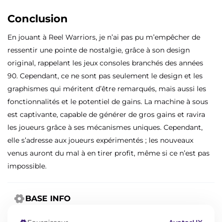
Conclusion
En jouant à Reel Warriors, je n’ai pas pu m’empêcher de
ressentir une pointe de nostalgie, grâce à son design
original, rappelant les jeux consoles branchés des années
90. Cependant, ce ne sont pas seulement le design et les
graphismes qui méritent d’être remarqués, mais aussi les
fonctionnalités et le potentiel de gains. La machine à sous
est captivante, capable de générer de gros gains et ravira
les joueurs grâce à ses mécanismes uniques. Cependant,
elle s’adresse aux joueurs expérimentés ; les nouveaux
venus auront du mal à en tirer profit, même si ce n’est pas
impossible.
BASE INFO