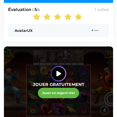
Évaluation : 5
1
votes
/5
AvatarUX
JOUER GRATUITEMENT
Jouer en argent réel