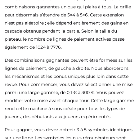
combinaisons gagnantes unique qui plaira à tous. La grille
peut désormais s’étendre de 5×4 à 5×6. Cette extension
n’est pas aléatoire ; elle dépend entièrement des gains en
cascade obtenus pendant la partie. Selon la taille du
plateau, le nombre de lignes de paiement actives passe
également de 1024 à 7776.
Des combinaisons gagnantes peuvent être formées sur les
lignes de paiement, de gauche à droite. Nous aborderons
les mécanismes et les bonus uniques plus loin dans cette
revue. Pour commencer, vous devez sélectionner une mise
parmi une large gamme, de 0,1 € à 300 €. Vous pouvez
modifier votre mise avant chaque tour. Cette large gamme
rend cette machine à sous idéale pour tous les types de
joueurs, des débutants aux joueurs expérimentés.
Pour gagner, vous devez obtenir 3 à 5 symboles identiques
sur une ligne. Les symboles les plus rémunérateurs sont