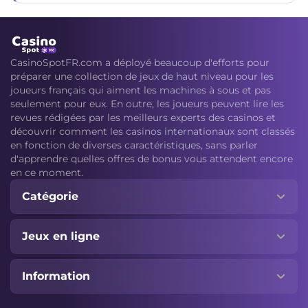
CasinoSpotFR.com a déployé beaucoup d'efforts pour
préparer une collection de jeux de haut niveau pour les
joueurs français qui aiment les machines à sous et pas
seulement pour eux. En outre, les joueurs peuvent lire les
revues rédigées par les meilleurs experts des casinos et
découvrir comment les casinos internationaux sont classés
en fonction de diverses caractéristiques, sans parler
d'apprendre quelles offres de bonus vous attendent encore
en ce moment.
Catégorie
Jeux en ligne
Information