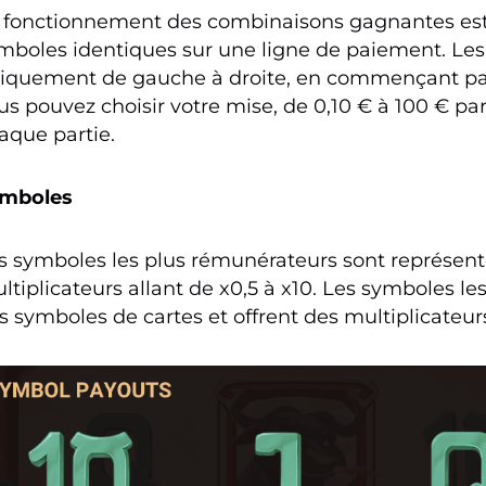
 fonctionnement des combinaisons gagnantes est cl
mboles identiques sur une ligne de paiement. Le
iquement de gauche à droite, en commençant par l
us pouvez choisir votre mise, de 0,10 € à 100 € pa
aque partie.
mboles
s symboles les plus rémunérateurs sont représenté
ltiplicateurs allant de x0,5 à x10. Les symboles 
s symboles de cartes et offrent des multiplicateurs 