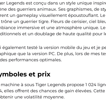
ger Legends est conçu dans un style unique inspir
ène des guerriers animaux. Ses graphismes, de sty
frent un gameplay visuellement époustouflant. Le
 trône un guerrier tigre. Fleurs de cerisier, ciel b
biance immersive et une atmosphère unique. Le 
aditionnels et un doublage de haute qualité pour 
ai également testé la version mobile du jeu et je p
aphique que la version PC. De plus, lors de mes te
 des performances optimales.
ymboles et prix
 machine à sous Tiger Legends propose 1 024 ligne
4, elles offrent des chances de gain élevées. Cett
obtenir une volatilité moyenne.