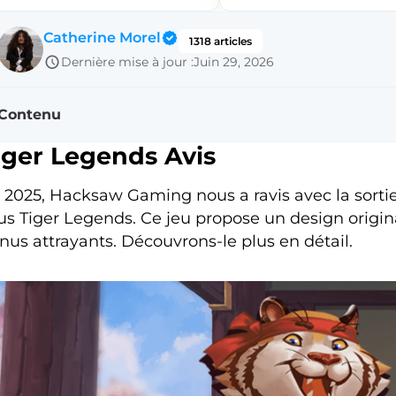
Catherine Morel
1318 articles
Dernière mise à jour :
Juin 29, 2026
Contenu
iger Legends Avis
 2025, Hacksaw Gaming nous a ravis avec la sortie
us Tiger Legends. Ce jeu propose un design origin
nus attrayants. Découvrons-le plus en détail.