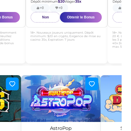
$20
35x
Dépôt minimum
Wager
Dépôt mi
+0
+0
+1
le Bonus
Non
Obtenir le Bonus
Non
ifféremment
18+. Nouveaux joueurs uniquement. Dépôt
18+. Nouvea
Veuillez
minimum: $20 en crypto, Exigence de mise au
20 €. Le pac
ditions
casino: 35x, Expiration: 7 jours
les 3 premie
s de bonus
40x (tours gr
max. 5 €.
AstroPop
Smo