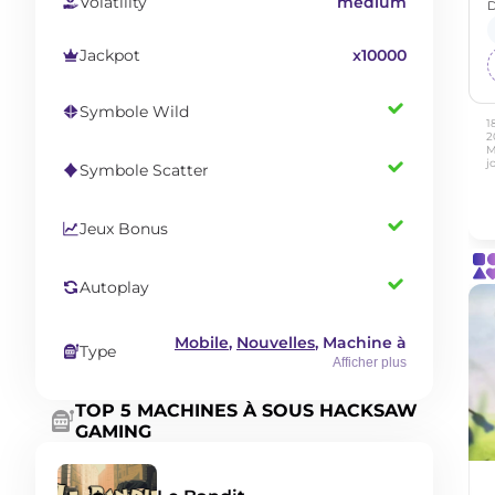
Volatility
medium
Jackpot
x10000
Symbole Wild
1
2
M
j
Symbole Scatter
Jeux Bonus
Autoplay
Mobile
,
Nouvelles
, Machine à
Type
sous en ligne argent réel
Afficher plus
TOP 5 MACHINES À SOUS HACKSAW
GAMING