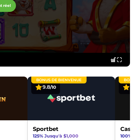
t réel
BONUS DE BIENVENUE
BONUS 
9.8
9.8
/10
/
Sportbet
Casin
125% Jusqu'à $1,000
100% Ju