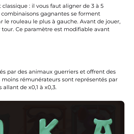
assique : il vous faut aligner de 3 à 5
s combinaisons gagnantes se forment
e rouleau le plus à gauche. Avant de jouer,
r tour. Ce paramètre est modifiable avant
s par des animaux guerriers et offrent des
les moins rémunérateurs sont représentés par
allant de x0,1 à x0,3.