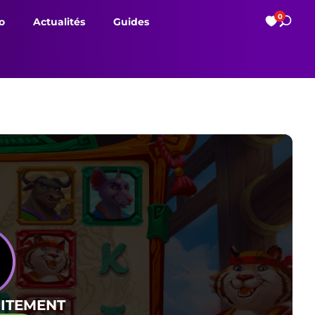
0
o
Actualités
Guides
ITEMENT