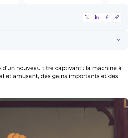
 d’un nouveau titre captivant : la machine à
al et amusant, des gains importants et des