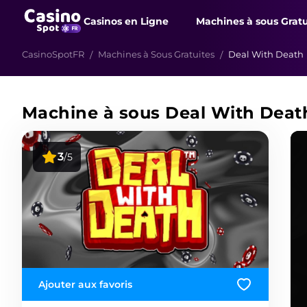
Casinos en Ligne
Machines à sous Gratu
CasinoSpotFR
Machines à Sous Gratuites
Deal With Death
Machine à sous Deal With Deat
3
/5
Ajouter aux favoris