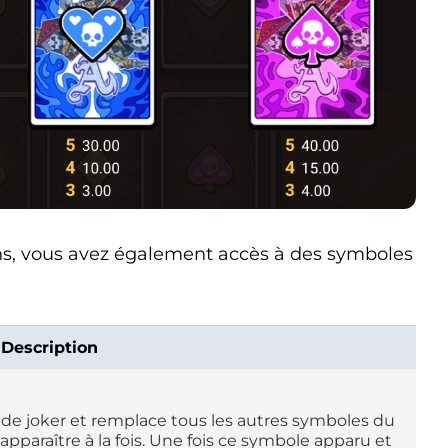
ns, vous avez également accès à des symboles
Description
ce de joker et remplace tous les autres symboles du
apparaître à la fois. Une fois ce symbole apparu et