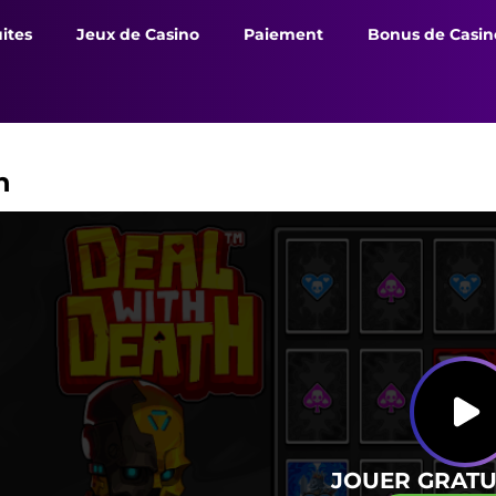
ites
Jeux de Casino
Paiement
Bonus de Casin
h
JOUER GRATU