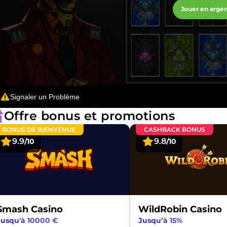
Jouer en argen
Signaler un Problème
Offre bonus et promotions
BONUS DE BIENVENUE
CASHBACK BONUS
9.9
9.8
/10
/10
Smash Casino
WildRobin Casino
Jusqu'à 10000 €
Jusqu’à 15%