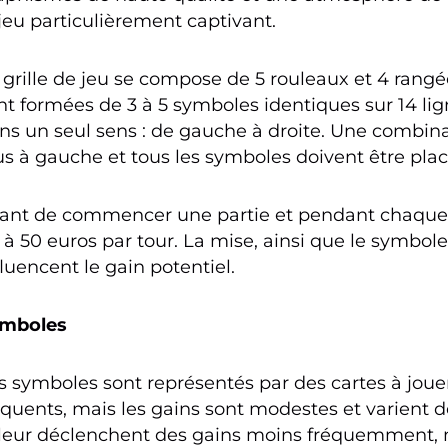
 jeu particulièrement captivant.
 grille de jeu se compose de 5 rouleaux et 4 ran
nt formées de 3 à 5 symboles identiques sur 14 li
ns un seul sens : de gauche à droite. Une combi
us à gauche et tous les symboles doivent être plac
ant de commencer une partie et pendant chaque t
1 à 50 euros par tour. La mise, ainsi que le symb
fluencent le gain potentiel.
mboles
s symboles sont représentés par des cartes à jouer
équents, mais les gains sont modestes et varient de
leur déclenchent des gains moins fréquemment, m