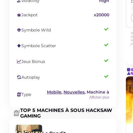
Volatility
high
Jackpot
x20000
Symbole Wild
1
2
M
j
Symbole Scatter
Jeux Bonus
Autoplay
Mobile
,
Nouvelles
, Machine à
Type
sous en ligne argent réel
Afficher plus
TOP 5 MACHINES À SOUS HACKSAW
GAMING