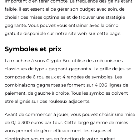
important d’en tenir compte. La fréquence des gains étant
faible, il est essentiel de gérer son budget avec soin, de
choisir des mises optimales et de trouver une stratégie
gagnante. Vous pouvez vous entraîner avec la démo
gratuite disponible sur notre site web, sur cette page.
Symboles et prix
La machine à sous Crypto Bro utilise des mécanismes
classiques de type « gagnant-gagnant ». La grille de jeu se
compose de 6 rouleaux et 4 rangées de symboles. Les
combinaisons gagnantes se forment sur 4 096 lignes de
paiement, de gauche à droite. Tous les symboles doivent
être alignés sur des rouleaux adjacents.
Avant de commencer à jouer, vous pouvez choisir une mise
de 0,1 à 300 euros par tour. Cette large gamme de mises
vous permet de gérer efficacement les risques et
d’optimiser vos mises en fonction de votre budget.