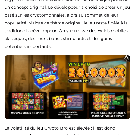
un concept original. Le développeur a choisi de créer un jeu
basé sur les cryptomonnaies, alors au sommet de leur
popularité. Malgré ce thème original, le jeu reste fidèle à la
tradition du développeur. On y retrouve des Wilds mobiles
classiques, des tours bonus stimulants et des gains
potentiels importants.
La volatilité du jeu Crypto Bro est élevée ; il est donc