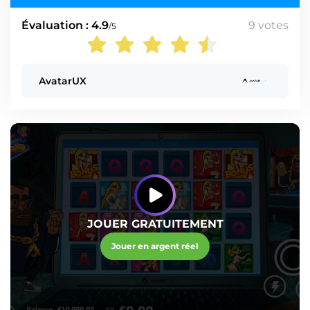
Évaluation : 4.9
9
votes
/5
AvatarUX
JOUER GRATUITEMENT
Jouer en argent réel