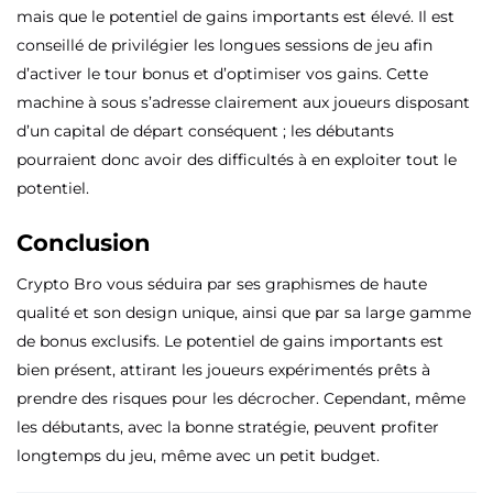
mais que le potentiel de gains importants est élevé. Il est
conseillé de privilégier les longues sessions de jeu afin
d’activer le tour bonus et d’optimiser vos gains. Cette
machine à sous s’adresse clairement aux joueurs disposant
d’un capital de départ conséquent ; les débutants
pourraient donc avoir des difficultés à en exploiter tout le
potentiel.
Conclusion
Crypto Bro vous séduira par ses graphismes de haute
qualité et son design unique, ainsi que par sa large gamme
de bonus exclusifs. Le potentiel de gains importants est
bien présent, attirant les joueurs expérimentés prêts à
prendre des risques pour les décrocher. Cependant, même
les débutants, avec la bonne stratégie, peuvent profiter
longtemps du jeu, même avec un petit budget.