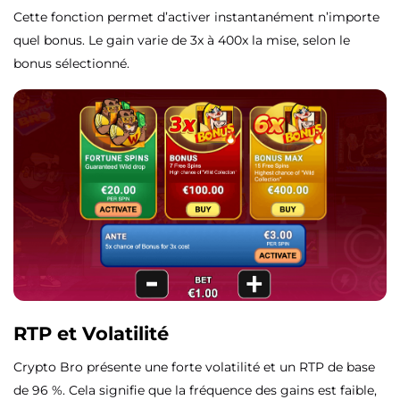
Cette fonction permet d’activer instantanément n’importe
quel bonus. Le gain varie de 3x à 400x la mise, selon le
bonus sélectionné.
RTP et Volatilité
Crypto Bro présente une forte volatilité et un RTP de base
de 96 %. Cela signifie que la fréquence des gains est faible,