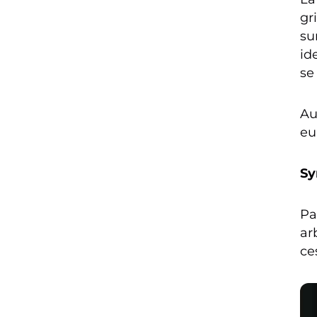
gr
su
id
se
Au
eu
Sy
Pa
ar
ce