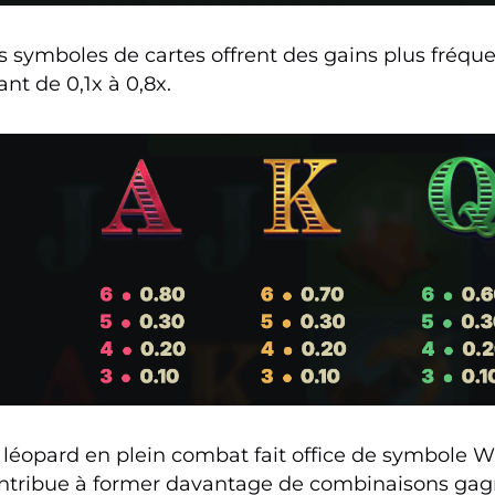
s symboles de cartes offrent des gains plus fréquen
lant de 0,1x à 0,8x.
 léopard en plein combat fait office de symbole Wi
ntribue à former davantage de combinaisons gagn