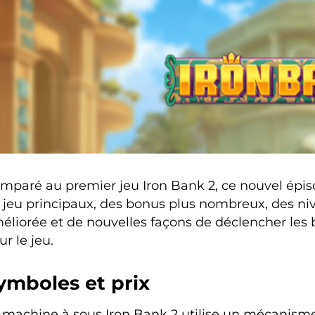
mparé au premier jeu Iron Bank 2, ce nouvel épiso
 jeu principaux, des bonus plus nombreux, des niv
éliorée et de nouvelles façons de déclencher les 
ur le jeu.
ymboles et prix
 machine à sous Iron Bank 2 utilise un mécanisme