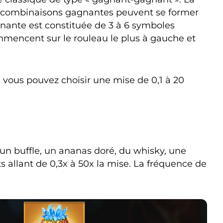
es combinaisons gagnantes peuvent se former
nante est constituée de 3 à 6 symboles
mmencent sur le rouleau le plus à gauche et
 vous pouvez choisir une mise de 0,1 à 20
un buffle, un ananas doré, du whisky, une
ts allant de 0,3x à 50x la mise. La fréquence de