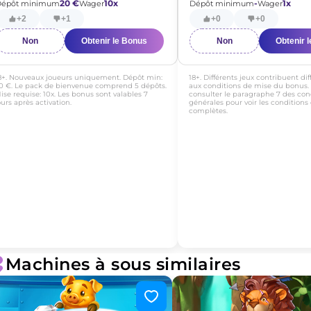
20 €
10х
-
1x
Dépôt minimum
Wager
Dépôt minimum
Wager
+2
+1
+0
+0
Non
Obtenir le Bonus
Non
Obtenir 
8+. Nouveaux joueurs uniquement. Dépôt min:
18+. Différents jeux contribuent d
0 €. Le pack de bienvenue comprend 5 dépôts.
aux conditions de mise du bonus. 
ise requise: 10x. Les bonus sont valables 7
consulter le paragraphe 7 des con
ours après activation.
générales pour voir les condition
complètes.
Machines à sous similaires