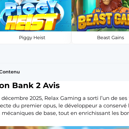
Piggy Heist
Beast Gains
Contenu
ron Bank 2 Avis
 décembre 2025, Relax Gaming a sorti l’un de ses ti
recte du premier opus, le développeur a conservé 
s mécaniques de base, tout en enrichissant les bon