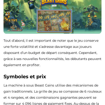
Tout d’abord, il est important de noter que le jeu conserve
une forte volatilité et s’adresse davantage aux joueurs
disposant d’un budget de départ conséquent. Cependant,
grâce à ses nouvelles fonctionnalités, les débutants peuvent
également en profiter.
Symboles et prix
La machine à sous Beast Gains utilise des mécanismes de
gain traditionnels. La grille de jeu se compose de 6 rouleaux
et 4 rangées, et des combinaisons gagnantes peuvent se
former sur 4 096 lignes de paiement fixes. Au-dessus de la