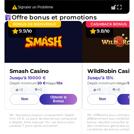
Signaler un Problème
Offre bonus et promotions
BONUS DE BIENVENUE
CASHBACK BONUS
9.9
9.8
/10
/10
Smash Casino
WildRobin Casin
Jusqu'à 10000 €
Jusqu’à 15%
20 €
10х
-
1x
Dépôt minimum
Wager
Dépôt minimum
Wager
+2
+1
+0
+0
Obtenir le
Obt
Non
Non
Bonus
B
18+. Nouveaux joueurs uniquement. Dépôt
18+. Différents jeux contribuen
min: 20 €. Le pack de bienvenue comprend
différemment aux conditions 
5 dépôts. Mise requise: 10x. Les bonus sont
bonus. Veuillez consulter le p
valables 7 jours après activation.
des conditions générales pour 
conditions de bonus complète