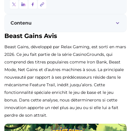
Contenu
Beast Gains Avis
Beast Gains, développé par Relax Gaming, est sorti en mars
2026. Ce jeu fait partie de la série CasinoGrounds, qui
comprend des titres populaires comme Iron Bank, Beast
Mode, Net Gains et d’autres machines à sous. La principale
nouveauté par rapport à ses prédécesseurs réside dans le
mécanisme Feature Trail, inédit jusqu’alors. Cette
fonctionnalité spéciale enrichit le jeu de base et le jeu
bonus. Dans cette analyse, nous déterminerons si cette
innovation apporte un réel plus au jeu ou si elle lui a fait
perdre de son attrait.