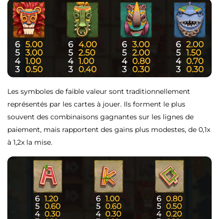
Les symboles de faible valeur sont traditionnellement
représentés par les cartes à jouer. Ils forment le plus
souvent des combinaisons gagnantes sur les lignes de
paiement, mais rapportent des gains plus modestes, de 0,1x
à 1,2x la mise.