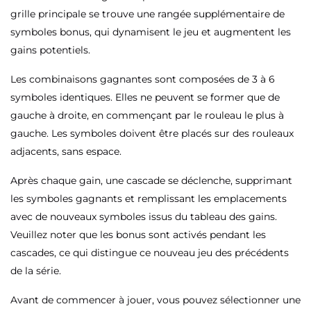
grille principale se trouve une rangée supplémentaire de
symboles bonus, qui dynamisent le jeu et augmentent les
gains potentiels.
Les combinaisons gagnantes sont composées de 3 à 6
symboles identiques. Elles ne peuvent se former que de
gauche à droite, en commençant par le rouleau le plus à
gauche. Les symboles doivent être placés sur des rouleaux
adjacents, sans espace.
Après chaque gain, une cascade se déclenche, supprimant
les symboles gagnants et remplissant les emplacements
avec de nouveaux symboles issus du tableau des gains.
Veuillez noter que les bonus sont activés pendant les
cascades, ce qui distingue ce nouveau jeu des précédents
de la série.
Avant de commencer à jouer, vous pouvez sélectionner une