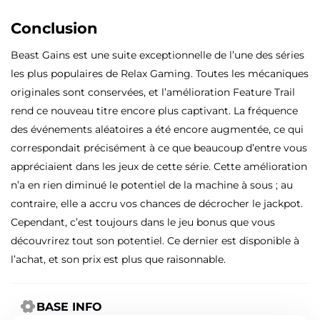
Conclusion
Beast Gains est une suite exceptionnelle de l’une des séries
les plus populaires de Relax Gaming. Toutes les mécaniques
originales sont conservées, et l’amélioration Feature Trail
rend ce nouveau titre encore plus captivant. La fréquence
des événements aléatoires a été encore augmentée, ce qui
correspondait précisément à ce que beaucoup d’entre vous
appréciaient dans les jeux de cette série. Cette amélioration
n’a en rien diminué le potentiel de la machine à sous ; au
contraire, elle a accru vos chances de décrocher le jackpot.
Cependant, c’est toujours dans le jeu bonus que vous
découvrirez tout son potentiel. Ce dernier est disponible à
l’achat, et son prix est plus que raisonnable.
BASE INFO