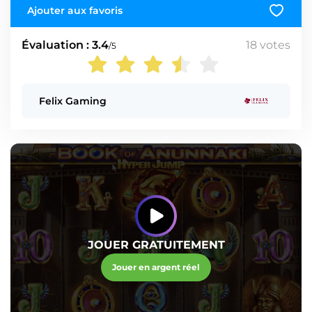
Ajouter aux favoris
Évaluation : 3.4
18
votes
/5
Felix Gaming
JOUER GRATUITEMENT
Jouer en argent réel