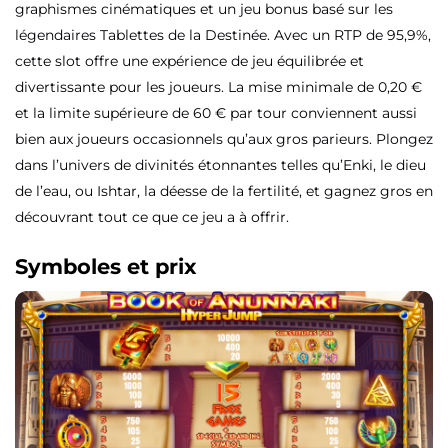
graphismes cinématiques et un jeu bonus basé sur les
légendaires Tablettes de la Destinée. Avec un RTP de 95,9%,
cette slot offre une expérience de jeu équilibrée et
divertissante pour les joueurs. La mise minimale de 0,20 €
et la limite supérieure de 60 € par tour conviennent aussi
bien aux joueurs occasionnels qu’aux gros parieurs. Plongez
dans l’univers de divinités étonnantes telles qu’Enki, le dieu
de l’eau, ou Ishtar, la déesse de la fertilité, et gagnez gros en
découvrant tout ce que ce jeu a à offrir.
Symboles et prix