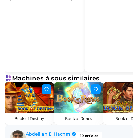
Machines à sous similaires
Book of Destiny
Book of Runes
Book of De
Abdelilah El Hachmi
19 articles