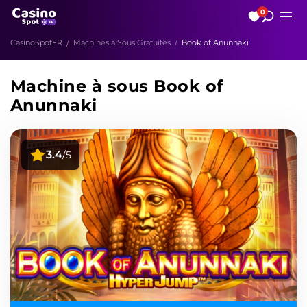
0
CasinoSpotFR
Machines à Sous Gratuites
Book of Anunnaki
Machine à sous Book of
Anunnaki
3.4
/5