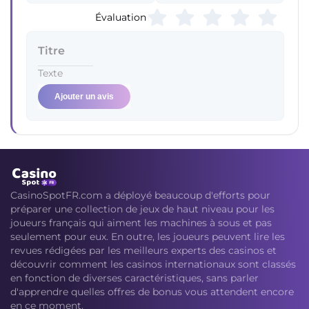
Évaluation
Ajouter un avis
CasinoSpotFR.com a déployé beaucoup d'efforts pour
préparer une collection de jeux de haut niveau pour les
joueurs français qui aiment les machines à sous et pas
seulement pour eux. En outre, les joueurs peuvent lire les
revues rédigées par les meilleurs experts des casinos et
découvrir comment les casinos internationaux sont classés
en fonction de diverses caractéristiques, sans parler
d'apprendre quelles offres de bonus vous attendent encore
en ce moment.