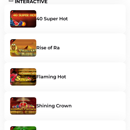
INTERACTIVE
40 Super Hot
Rise of Ra
Flaming Hot
Shining Crown