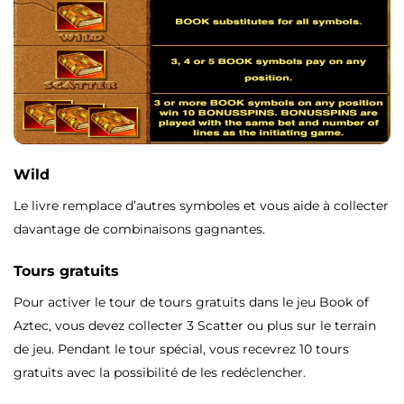
Wild
Le livre remplace d’autres symboles et vous aide à collecter
davantage de combinaisons gagnantes.
Tours gratuits
Pour activer le tour de tours gratuits dans le jeu Book of
Aztec, vous devez collecter 3 Scatter ou plus sur le terrain
de jeu. Pendant le tour spécial, vous recevrez 10 tours
gratuits avec la possibilité de les redéclencher.