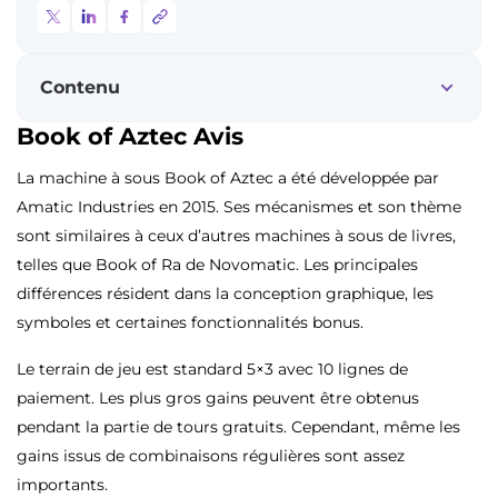
Contenu
Book of Aztec Avis
La machine à sous Book of Aztec a été développée par
Amatic Industries en 2015. Ses mécanismes et son thème
sont similaires à ceux d’autres machines à sous de livres,
telles que Book of Ra de Novomatic. Les principales
différences résident dans la conception graphique, les
symboles et certaines fonctionnalités bonus.
Le terrain de jeu est standard 5×3 avec 10 lignes de
paiement. Les plus gros gains peuvent être obtenus
pendant la partie de tours gratuits. Cependant, même les
gains issus de combinaisons régulières sont assez
importants.