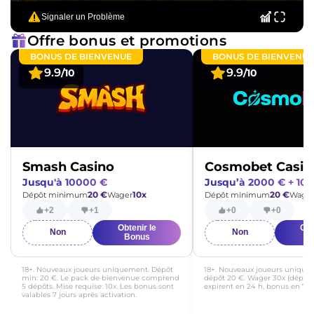
Signaler un Problème
Offre bonus et promotions
BONUS DE BIENVENUE
BONUS DE BIENVENUE
9.9
9.9
/10
/10
Smash Casino
Cosmobet Casin
Jusqu'à 10000 €
Jusqu’à 2000 € + 10
20 €
10х
20 €
Dépôt minimum
Wager
Dépôt minimum
Wage
+2
+1
+0
+0
Obtenir le
Obt
Non
Non
Bonus
B
18+. Nouveaux joueurs uniquement. Dépôt
18+. Nouveaux joueurs unique
min: 20 €. Le pack de bienvenue comprend
dépôt 20 €. Wager 30x (dépôt 
5 dépôts. Mise requise: 10x. Les bonus sont
expirent en 24 h, bonus en 7 j.
valables 7 jours après activation.