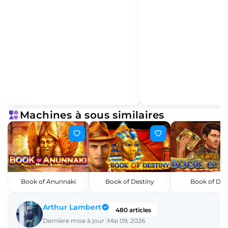
Machines à sous similaires
Book of Anunnaki
Book of Destiny
Book of De
Arthur Lambert
480 articles
Dernière mise à jour :
Mai 09, 2026