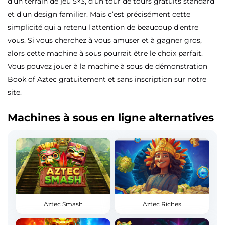
d’un terrain de jeu 5×3, d’un tour de tours gratuits standard
et d’un design familier. Mais c’est précisément cette
simplicité qui a retenu l’attention de beaucoup d’entre
vous. Si vous cherchez à vous amuser et à gagner gros,
alors cette machine à sous pourrait être le choix parfait.
Vous pouvez jouer à la machine à sous de démonstration
Book of Aztec gratuitement et sans inscription sur notre
site.
Machines à sous en ligne alternatives
Aztec Smash
Aztec Riches