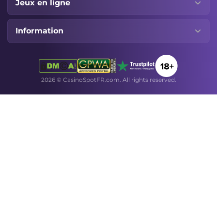
Jeux en ligne
Information
2026 © CasinoSpotFR.com. All rights reserved.