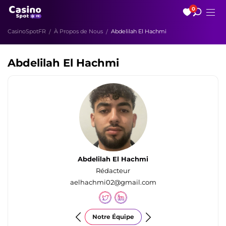
0
CasinoSpotFR
À Propos de Nous
Abdelilah El Hachmi
Abdelilah El Hachmi
Abdelilah El Hachmi
Rédacteur
aelhachmi02@gmail.com
Notre Équipe