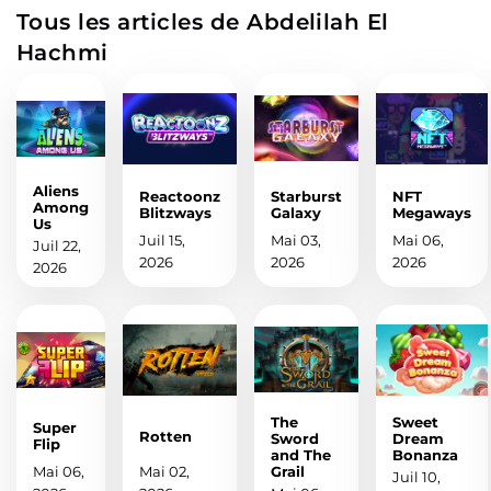
Tous les articles de Abdelilah El
Hachmi
Aliens
Reactoonz
Starburst
NFT
Among
Blitzways
Galaxy
Megaways
Us
Juil 15,
Mai 03,
Mai 06,
Juil 22,
2026
2026
2026
2026
The
Sweet
Super
Rotten
Sword
Dream
Flip
and The
Bonanza
Mai 06,
Mai 02,
Grail
Juil 10,