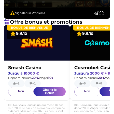
Signaler un Problème
Offre bonus et promotions
BONUS DE BIENVENUE
BONUS DE BIENVENUE
9.9
9.9
/10
/10
Smash Casino
Cosmobet Casin
Jusqu'à 10000 €
Jusqu’à 2000 € + 10
20 €
10х
20 €
Dépôt minimum
Wager
Dépôt minimum
Wage
+2
+1
+0
+0
Obtenir le
Obt
Non
Non
Bonus
B
18+. Nouveaux joueurs uniquement. Dépôt
18+. Nouveaux joueurs unique
min: 20 €. Le pack de bienvenue comprend
dépôt 20 €. Wager 30x (dépôt 
5 dépôts. Mise requise: 10x. Les bonus sont
expirent en 24 h, bonus en 7 j.