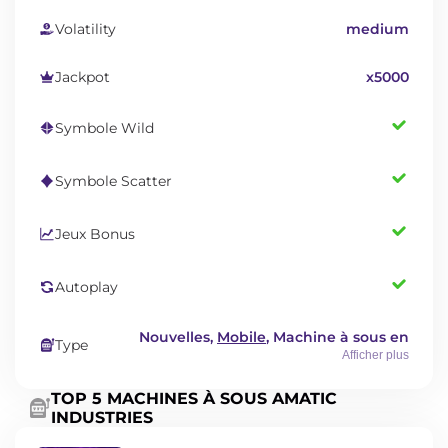
Volatility
medium
Jackpot
x5000
Symbole Wild
Symbole Scatter
Jeux Bonus
Autoplay
Nouvelles,
Mobile
, Machine à sous en
Type
ligne argent réel
Afficher plus
TOP 5 MACHINES À SOUS AMATIC
INDUSTRIES