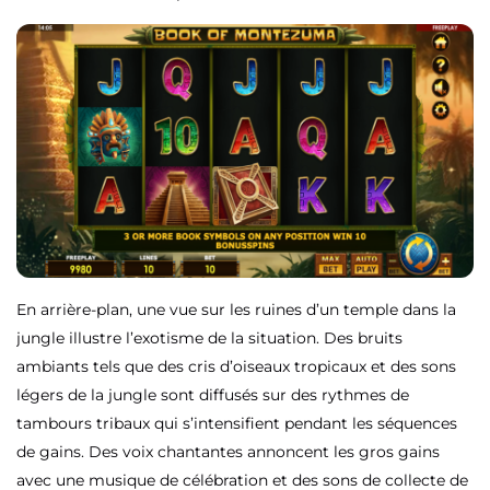
En arrière-plan, une vue sur les ruines d’un temple dans la
jungle illustre l’exotisme de la situation. Des bruits
ambiants tels que des cris d’oiseaux tropicaux et des sons
légers de la jungle sont diffusés sur des rythmes de
tambours tribaux qui s’intensifient pendant les séquences
de gains. Des voix chantantes annoncent les gros gains
avec une musique de célébration et des sons de collecte de