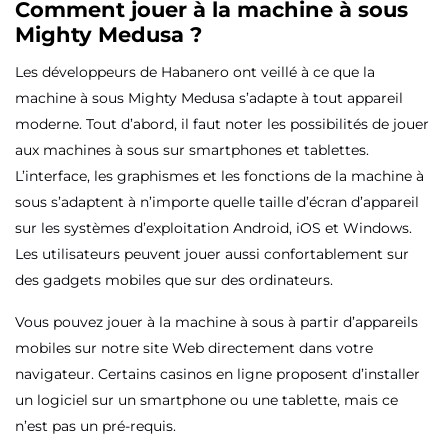
Comment jouer à la machine à sous
Mighty Medusa ?
Les développeurs de Habanero ont veillé à ce que la
machine à sous Mighty Medusa s’adapte à tout appareil
moderne. Tout d’abord, il faut noter les possibilités de jouer
aux machines à sous sur smartphones et tablettes.
L’interface, les graphismes et les fonctions de la machine à
sous s’adaptent à n’importe quelle taille d’écran d’appareil
sur les systèmes d’exploitation Android, iOS et Windows.
Les utilisateurs peuvent jouer aussi confortablement sur
des gadgets mobiles que sur des ordinateurs.
Vous pouvez jouer à la machine à sous à partir d’appareils
mobiles sur notre site Web directement dans votre
navigateur. Certains casinos en ligne proposent d’installer
un logiciel sur un smartphone ou une tablette, mais ce
n’est pas un pré-requis.