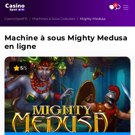
0
CasinoSpotFR
Machines à Sous Gratuites
Mighty Medusa
Machine à sous Mighty Medusa
en ligne
5
/5