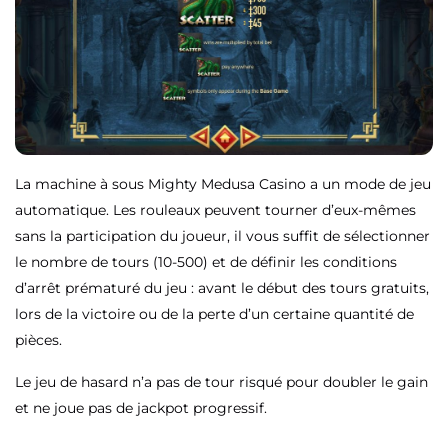
La machine à sous Mighty Medusa Casino a un mode de jeu
automatique. Les rouleaux peuvent tourner d’eux-mêmes
sans la participation du joueur, il vous suffit de sélectionner
le nombre de tours (10-500) et de définir les conditions
d’arrêt prématuré du jeu : avant le début des tours gratuits,
lors de la victoire ou de la perte d’un certaine quantité de
pièces.
Le jeu de hasard n’a pas de tour risqué pour doubler le gain
et ne joue pas de jackpot progressif.