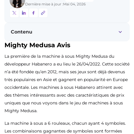
Dernière mise à jour :
Mai 04, 2026
Contenu
Mighty Medusa Avis
La première de la machine à sous Mighty Medusa du
développeur Habanero a eu lieu le 26/04/2022. Cette société
n’a été fondée qu’en 2012, mais ses jeux sont déjà devenus
très populaires en Asie et gagnent en popularité en Europe
occidentale. Les machines à sous Habanero attirent avec
des thèmes intéressants avec des caractéristiques de prix
uniques que nous voyons dans le jeu de machines à sous
Mighty Medusa.
La machine à sous a 6 rouleaux, chacun ayant 4 symboles.
Les combinaisons gagnantes de symboles sont formées