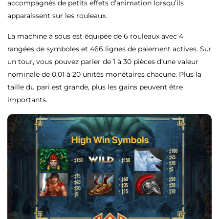
accompagnés de petits effets d’animation lorsqu’ils
apparaissent sur les rouleaux.
La machine à sous est équipée de 6 rouleaux avec 4
rangées de symboles et 466 lignes de paiement actives. Sur
un tour, vous pouvez parier de 1 à 30 pièces d’une valeur
nominale de 0,01 à 20 unités monétaires chacune. Plus la
taille du pari est grande, plus les gains peuvent être
importants.