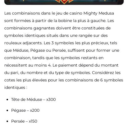
Les combinaisons dans le jeu de casino Mighty Medusa
sont formées à partir de la bobine la plus à gauche. Les
combinaisons gagnantes doivent être constituées de
symboles identiques situés dans une rangée sur des
rouleaux adjacents. Les 3 symboles les plus précieux, tels
que Méduse, Pégase ou Persée, suffisent pour former une
combinaison, tandis que les symboles restants en
nécessitent au moins 4. Le paiement dépend du montant
du pari, du nombre et du type de symboles. Considérez les
cotes les plus élevées pour les combinaisons de 6 symboles
identiques :
Tête de Méduse – x300
Pégase – x200
Persée – x150