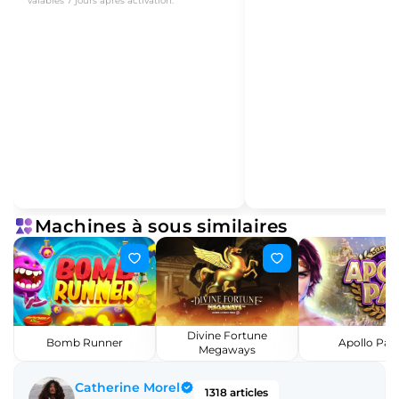
valables 7 jours après activation.
Machines à sous similaires
Divine Fortune
Bomb Runner
Apollo Pay
Megaways
Catherine Morel
1318 articles