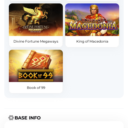
Divine Fortune Megaways
King of Macedonia
Book of 99
BASE INFO