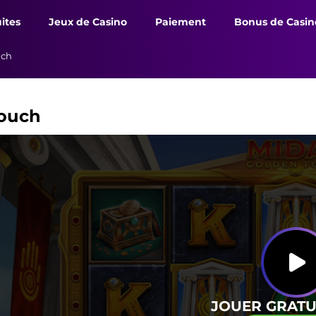
ites
Jeux de Casino
Paiement
Bonus de Casin
uch
Touch
JOUER GRATU