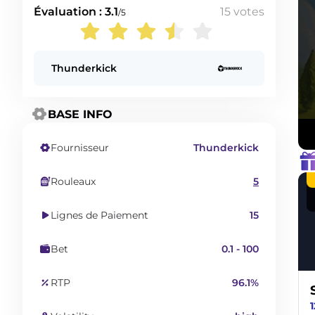
Évaluation : 3.1
15
votes
/5
Thunderkick
BASE INFO
Fournisseur
Thunderkick
Rouleaux
5
Lignes de Paiement
15
Bet
0.1 - 100
RTP
96.1%