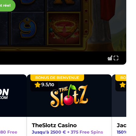
t réel
BONUS DE BIENVENUE
BONUS 
9.5
9.5
/10
/
TheSlotz Casino
Jackpo
180 Free
Jusqu'à 2500 € + 375 Free Spins
150% Jus