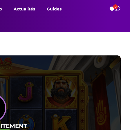
0
o
Actualités
Guides
ITEMENT