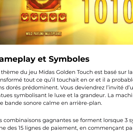
ameplay et Symboles
 thème du jeu Midas Golden Touch est basé sur la 
ansformé tout ce qu’il touchait en or et il a proba
ns dorés prédominent. Vous deviendrez l’invité d’u
atues symbolisant le luxe et la grandeur. La mach
e bande sonore calme en arrière-plan.
s combinaisons gagnantes se forment lorsque 3 s
une des 15 lignes de paiement, en commençant par