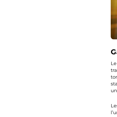
G
Le
tr
to
st
un
Le
l’