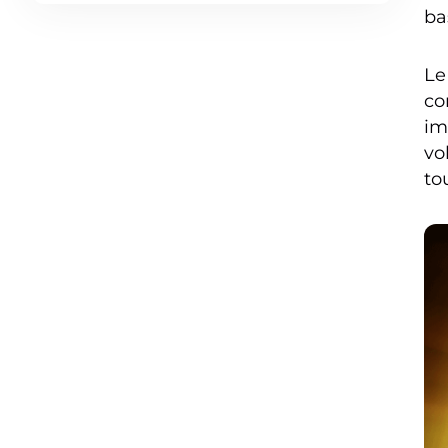
ba
Le
co
im
vo
to