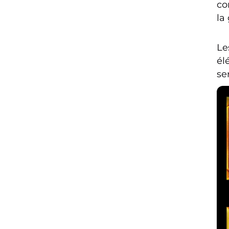
co
la
Le
él
se