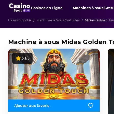
Casinos en Ligne
Machines à sous Gratu
CasinoSpotFR
Machines à Sous Gratuites
Midas Golden To
Machine à sous Midas Golden 
3.1
/5
Ajouter aux favoris