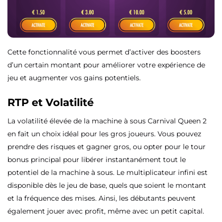
Cette fonctionnalité vous permet d’activer des boosters
d’un certain montant pour améliorer votre expérience de
jeu et augmenter vos gains potentiels.
RTP et Volatilité
La volatilité élevée de la machine à sous Carnival Queen 2
en fait un choix idéal pour les gros joueurs. Vous pouvez
prendre des risques et gagner gros, ou opter pour le tour
bonus principal pour libérer instantanément tout le
potentiel de la machine à sous. Le multiplicateur infini est
disponible dès le jeu de base, quels que soient le montant
et la fréquence des mises. Ainsi, les débutants peuvent
également jouer avec profit, même avec un petit capital.