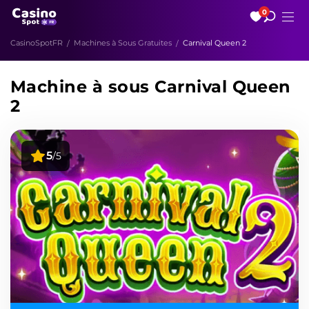
0
CasinoSpotFR
Machines à Sous Gratuites
Carnival Queen 2
Machine à sous Carnival Queen
2
5
/5