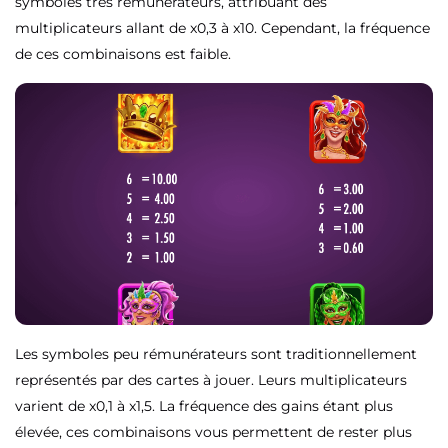
symboles très rémunérateurs, attribuant des
multiplicateurs allant de x0,3 à x10. Cependant, la fréquence
de ces combinaisons est faible.
Les symboles peu rémunérateurs sont traditionnellement
représentés par des cartes à jouer. Leurs multiplicateurs
varient de x0,1 à x1,5. La fréquence des gains étant plus
élevée, ces combinaisons vous permettent de rester plus