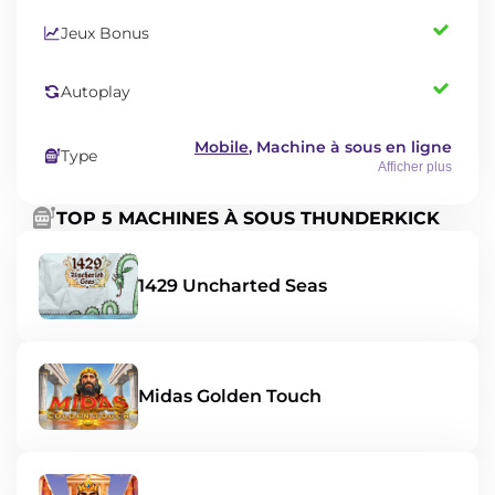
Jeux Bonus
Autoplay
Mobile
, Machine à sous en ligne
Type
argent réel, Machines à sous
Afficher plus
Megaways
TOP 5 MACHINES À SOUS THUNDERKICK
1429 Uncharted Seas
Midas Golden Touch