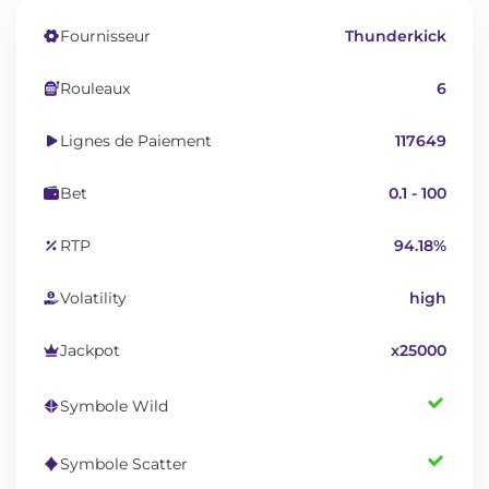
Fournisseur
Thunderkick
Rouleaux
6
Lignes de Paiement
117649
Bet
0.1 - 100
RTP
94.18%
Volatility
high
Jackpot
x25000
Symbole Wild
Symbole Scatter