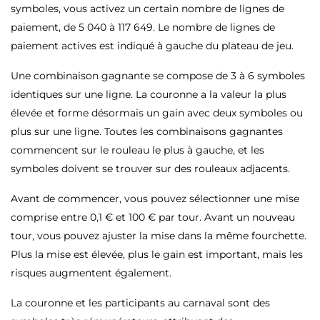
symboles, vous activez un certain nombre de lignes de
paiement, de 5 040 à 117 649. Le nombre de lignes de
paiement actives est indiqué à gauche du plateau de jeu.
Une combinaison gagnante se compose de 3 à 6 symboles
identiques sur une ligne. La couronne a la valeur la plus
élevée et forme désormais un gain avec deux symboles ou
plus sur une ligne. Toutes les combinaisons gagnantes
commencent sur le rouleau le plus à gauche, et les
symboles doivent se trouver sur des rouleaux adjacents.
Avant de commencer, vous pouvez sélectionner une mise
comprise entre 0,1 € et 100 € par tour. Avant un nouveau
tour, vous pouvez ajuster la mise dans la même fourchette.
Plus la mise est élevée, plus le gain est important, mais les
risques augmentent également.
La couronne et les participants au carnaval sont des