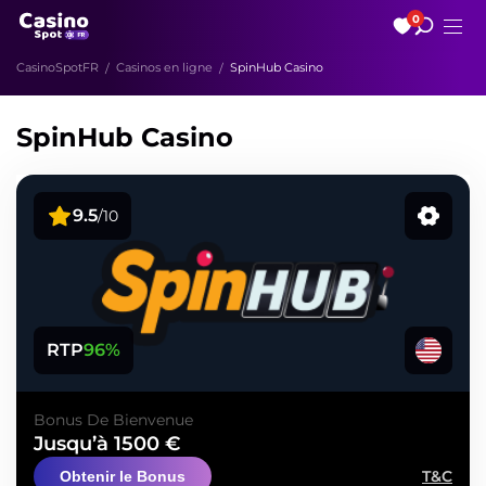
0
BONUS DE BIENVENUE
CAS
CasinoSpotFR
Casinos en ligne
SpinHub Casino
9.5
/10
Apple Pay
Neteller
Rapid Transfer
Sk
SpinHub Casino
9.5
/10
SpinHub Casino
S
Jusqu’à 1500 €
J
20 €
45х
Dépôt minimum
Wager
Dé
+0
+0
Non
Obtenir le Bonus
RTP
96%
18+. Nouveaux joueurs uniquement. Dépôt minimum: 20 €. Le pack de
18+
bienvenue comprend 3 dépôts. Choisissez le bonus que vous souhaitez
Cas
Bonus De Bienvenue
dans la fenêtre de dépôt lors de chaque dépôt. Les conditions de mise
po
Apple Pay
Neteller
Rapid Transfer
Sk
Jusqu’à 1500 €
varient de 35x à 45x et dépendent du pourcentage de bonus de dépôt
ca
sélectionné.
T&C
Obtenir le Bonus