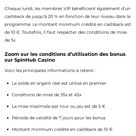
Chaque lundi, les membres VIP bénéficient également d’un
cashback de jusqu’à 20 % en fonction de leur niveau dans le
programme. Le montant minimum crédité en cashback est
de 10 €. Toutefois, il faut respecter des conditions de mise
de 5x
Zoom sur les conditions d’utilisation des bonus
sur SpinHub Casino
Voici les principales informations à retenir :
Le solde en argent réel est utilisé en premier
Conditions de mise de 35x et 45x
La mise maximale par tour ou jeu est de 5 €
Période de validité de 7 jours pour les bonus
Montant minimum crédité en cashback de 10 €