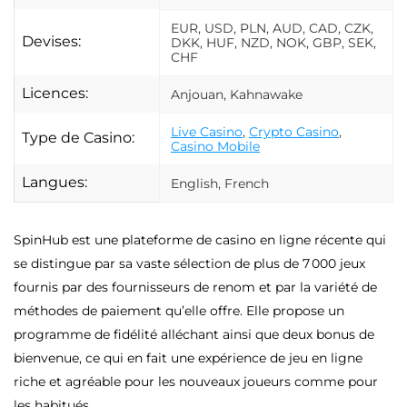
EUR, USD, PLN, AUD, CAD, CZK,
Devises:
DKK, HUF, NZD, NOK, GBP, SEK,
CHF
Licences:
Anjouan, Kahnawake
Live Casino
,
Crypto Casino
,
Type de Casino:
Casino Mobile
Langues:
English, French
SpinHub est une plateforme de casino en ligne récente qui
se distingue par sa vaste sélection de plus de 7 000 jeux
fournis par des fournisseurs de renom et par la variété de
méthodes de paiement qu’elle offre. Elle propose un
programme de fidélité alléchant ainsi que deux bonus de
bienvenue, ce qui en fait une expérience de jeu en ligne
riche et agréable pour les nouveaux joueurs comme pour
les habitués.