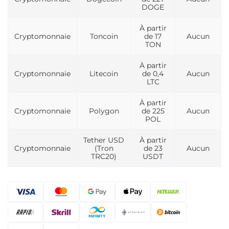
DOGE
À partir
Cryptomonnaie
Toncoin
de 17
Aucun
TON
À partir
Cryptomonnaie
Litecoin
de 0,4
Aucun
LTC
À partir
Cryptomonnaie
Polygon
de 225
Aucun
POL
Tether USD
À partir
Cryptomonnaie
(Tron
de 23
Aucun
TRC20)
USDT