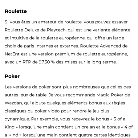
Roulette
Si vous êtes un amateur de roulette, vous pouvez essayer
Roulette Deluxe de Playtech, qui est une variante élégante
et intuitive de la roulette européenne, qui offre un large
choix de paris internes et externes. Roulette Advanced de
NetEnt est une version premium de roulette européenne,
avec un RTP de 97,30 % des mises sur le long terme.
Poker
Les versions de poker sont plus nombreuses que celles des
autres jeux de table. Je vous recommande Magic Poker de
Wazdan, qui ajoute quelques éléments bonus aux règles
classiques du poker vidéo pour rendre le jeu plus
dynamique. Par exemple, vous recevrez le bonus « 3 of a
Kind » lorsqu’une main contient un brelan et le bonus « 4 of
a Kind » lorsqu’une main contient quatre cartes identiques.