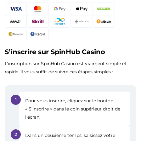
S’inscrire sur SpinHub Casino
L’inscription sur SpinHub Casino est vraiment simple et
rapide. Il vous suffit de suivre ces étapes simples :
Pour vous inscrire, cliquez sur le bouton
« S’inscrire » dans le coin supérieur droit de
l’écran.
Dans un deuxième temps, saisissez votre