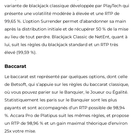
variante de blackjack classique développée par PlayTech qui
présente une volatilité modérée à élevée et une RTP de
99,65 %. L’option Surrender permet d’abandonner sa main
après la distribution initiale et de récupérer 50 % de la mise
au lieu de tout perdre. Blackjack Classic de NetEnt, quant à
lui, suit les règles du blackjack standard et un RTP très
élevé (99,59 %).
Baccarat
Le baccarat est représenté par quelques options, dont celle
de Betsoft, qui s’appuie sur les règles du baccarat classique,
où vous pouvez parier sur le Banquier, le Joueur ou Égalité.
Statistiquement les paris sur le Banquier sont les plus
payants et sont accompagnés d’un RTP possible de 98,94
%. Accara Pro de Platipus suit les mêmes règles, et propose
un RTP de 98,96 % et un gain maximal théorique d’environ
25x votre mise.