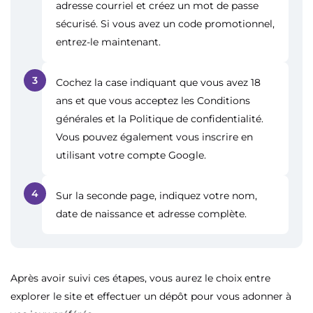
adresse courriel et créez un mot de passe
sécurisé. Si vous avez un code promotionnel,
entrez-le maintenant.
Cochez la case indiquant que vous avez 18
ans et que vous acceptez les Conditions
générales et la Politique de confidentialité.
Vous pouvez également vous inscrire en
utilisant votre compte Google.
Sur la seconde page, indiquez votre nom,
date de naissance et adresse complète.
Après avoir suivi ces étapes, vous aurez le choix entre
explorer le site et effectuer un dépôt pour vous adonner à