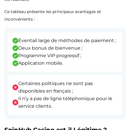
Ce tableau présente les principaux avantages et
inconvénients :
Éventail large de méthodes de paiement ;
Deux bonus de bienvenue ;
Programme VIP progressif ;
Application mobile.
Certaines politiques ne sont pas
disponibles en français ;
Il n’y a pas de ligne téléphonique pour le
service clients.
SpinHub Casino est-il Légitime ?