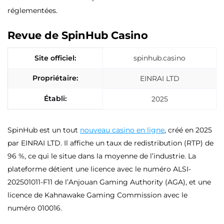
réglementées.
Revue de SpinHub Casino
Site officiel:
spinhub.casino
Propriétaire:
EINRAI LTD
Établi:
2025
SpinHub est un tout
nouveau casino en ligne
, créé en 2025
par EINRAI LTD. Il affiche un taux de redistribution (RTP) de
96 %, ce qui le situe dans la moyenne de l’industrie. La
plateforme détient une licence avec le numéro ALSI-
202501011-F11 de l’Anjouan Gaming Authority (AGA), et une
licence de Kahnawake Gaming Commission avec le
numéro 010016.