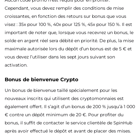
Aucun code promo n’est requis pour en profiter.
Cependant, vous devez remplir des conditions de mise
croissantes, en fonction des retours sur bonus que vous
visez : 35x pour 100 %, 40x pour 125 %, 45x pour 150 %. Il est
important de noter que, lorsque vous recevrez un bonus, le
solde en argent réel sera débité en priorité. De plus, la mise
maximale autorisée lors du dépôt d’un bonus est de 5 € et
vous devez l’utiliser dans les sept jours suivant son
activation.
Bonus de bienvenue Crypto
Un bonus de bienvenue taillé spécialement pour les
nouveaux inscrits qui utilisent des cryptomonnaies est
également offert. Il s’agit d’un bonus de 200 % jusqu’à 1 000
€ contre un dépôt minimum de 20 €. Pour profiter du
bonus, il suffit de contacter le service clientèle de SpinHub
après avoir effectué le dépôt et avant de placer des mises.