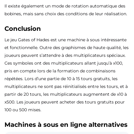
Il existe également un mode de rotation automatique des
bobines, mais sans choix des conditions de leur réalisation.
Conclusion
Le jeu Gates of Hades est une machine à sous intéressante
et fonctionnelle. Outre des graphismes de haute qualité, les
joueurs peuvent s’attendre à des multiplicateurs spéciaux.
Ces symboles ont des multiplicateurs allant jusqu’à x100,
pris en compte lors de la formation de combinaisons
répétées. Lors d’une partie de 10 à 15 tours gratuits, les
multiplicateurs ne sont pas réinitialisés entre les tours, et à
partir de 20 tours, les multiplicateurs augmentent de x10 à
x500. Les joueurs peuvent acheter des tours gratuits pour
100 ou 500 mises.
Machines à sous en ligne alternatives