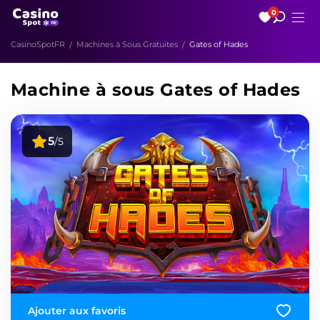
0
CasinoSpotFR
Machines à Sous Gratuites
Gates of Hades
Machine à sous Gates of Hades
5
/5
Ajouter aux favoris