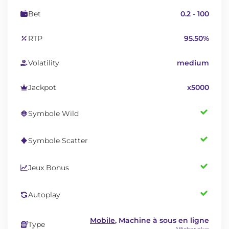
Bet
0.2 - 100
RTP
95.50%
Volatility
medium
Jackpot
x5000
Symbole Wild
Symbole Scatter
Jeux Bonus
Autoplay
Mobile
, Machine à sous en ligne
Type