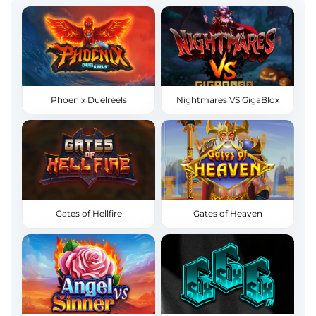
Phoenix Duelreels
Nightmares VS GigaBlox
Gates of Hellfire
Gates of Heaven