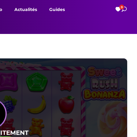
0
o
Actualités
Guides
ITEMENT