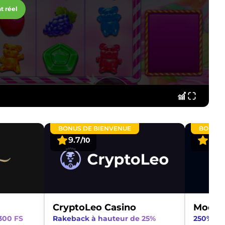
t réel
BONUS DE BIENVENUE
BONUS 
9.7
9.7
/10
/
CryptoLeo Casino
MoonW
300 FS
Rakeback à hauteur de 25%
250% Jus