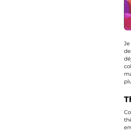
Je
de
dé
co
ma
pl
T
Co
th
em