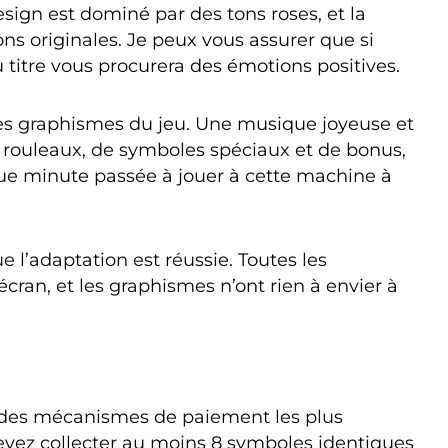
sign est dominé par des tons roses, et la
s originales. Je peux vous assurer que si
titre vous procurera des émotions positives.
es graphismes du jeu. Une musique joyeuse et
 rouleaux, de symboles spéciaux et de bonus,
ue minute passée à jouer à cette machine à
e l’adaptation est réussie. Toutes les
ran, et les graphismes n’ont rien à envier à
 des mécanismes de paiement les plus
evez collecter au moins 8 symboles identiques