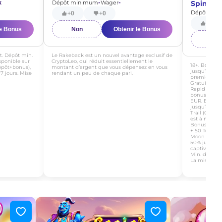
x
-
-
Dépôt minimum
Wager
Spins
Dépôt mi
+0
+0
+1
le Bonus
Non
Obtenir le Bonus
Non
. Dépôt min.
Le Rakeback est un nouvel avantage exclusif de
sponible sur
CryptoLeo, qui réduit essentiellement le
18+. Bonus 
épôt+bonus),
montant d’argent que vous dépensez en vous
jusqu’à 6 50
 7 jours. Mise
rendant un peu de chaque pari.
premier dépô
Gratuits su
Rapid Link d
bonus est à 
EUR. Bonus 
jusqu’à 5 00
Trail (GameB
est à miser 
Bonus de de
+ 50 Tours G
Moon de BGa
50% jusqu’à 
captivant C
Min. dépôt: 
La mise max