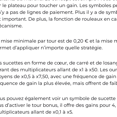
r le plateau pour toucher un gain. Les symboles pe
 n’y a pas de lignes de paiement. Plus il y a de sym
t important. De plus, la fonction de rouleaux en c
canisme.
 mise minimale par tour est de 0,20 € et la mis
rmet d’appliquer n’importe quelle stratégie.
s sucettes en forme de cœur, de carré et de losa
frant des multiplicateurs allant de x1 à x50. Les ou
yens de x0,5 à x7,50, avec une fréquence de gain p
équence de gain la plus élevée, mais offrent de faib
us pouvez également voir un symbole de sucette su
us d’activer le tour bonus, il offre des gains pour 
ltiplicateurs allant de x0,1 à x5.