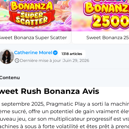
Sweet Bonanza Super Scatter
Sweet Bonanza 2
Catherine Morel
1318 articles
Dernière mise à jour :
Juin 29, 2026
Contenu
weet Rush Bonanza Avis
 septembre 2025, Pragmatic Play a sorti la machi
ème sucré, offre un potentiel de gain vraiment élev
uveau jeu, car son multiplicateur progressif est v
chines à sous à forte volatilité et êtes prêt à pre