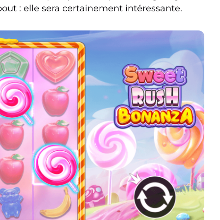
out : elle sera certainement intéressante.