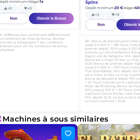
-
1x
Dépôt minimum
Wager
Spins
20 €
40
Dépôt minimum
Wager
+0
+0
+1
+0
Non
Obtenir le Bonus
Non
Obtenir 
8+. Différents jeux contribuent différemment
ux conditions de mise du bonus. Veuillez
18+. Bonus de bienvenue en total
onsulter le paragraphe 7 des conditions
jusqu’à 6 500 € + 180 Tours Gratui
énérales pour voir les conditions de bonus
premier dépôt: 100% jusqu’à 250 €
omplètes.
Gratuits sur l’enchantement Pomp
Rapid Link de Netgame. Min. dépôt
bonus est à miser 40 fois. La mise
EUR. Bonus de premier dépôt High
jusqu’à 5 000 € + 100 Tours Gratui
Trail (GameBeat). Min. dépôt: 250
est à miser 40 fois. La mise maxim
Bonus de deuxième dépôt: 75% ju
+ 50 Tours Gratuits sur le captivan
Moon de BGaming. Bonus de trois
50% jusqu’à 500 € + 30 Tours Gratu
captivant Cactus Riches: Cash Po
Min. dépôt: 20 €. Le bonus est à mi
La mise maximale: 1 EUR.
Machines à sous similaires