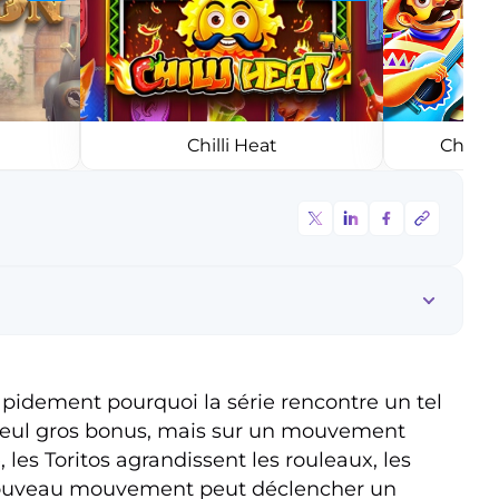
Chilli Heat
Chilli
apidement pourquoi la série rencontre un tel
un seul gros bonus, mais sur un mouvement
, les Toritos agrandissent les rouleaux, les
nouveau mouvement peut déclencher un