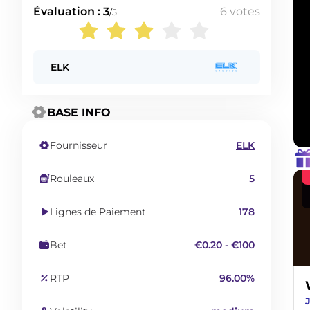
Évaluation : 3
6
votes
/5
ELK
BASE INFO
Fournisseur
ELK
Rouleaux
5
Lignes de Paiement
178
Bet
€0.20 - €100
RTP
96.00%