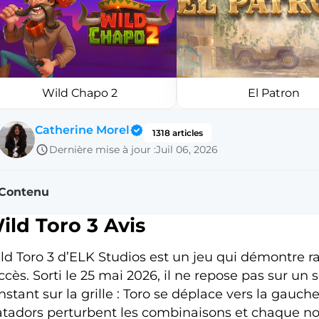
Wild Chapo 2
El Patron
Catherine Morel
1318 articles
Dernière mise à jour :
Juil 06, 2026
Contenu
ild Toro 3 Avis
ld Toro 3 d’ELK Studios est un jeu qui démontre r
ccès. Sorti le 25 mai 2026, il ne repose pas sur 
nstant sur la grille : Toro se déplace vers la gauche
tadors perturbent les combinaisons et chaque 