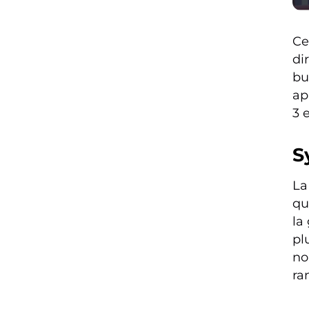
Ce
di
bu
ap
3 
S
La
qu
la
pl
no
ra