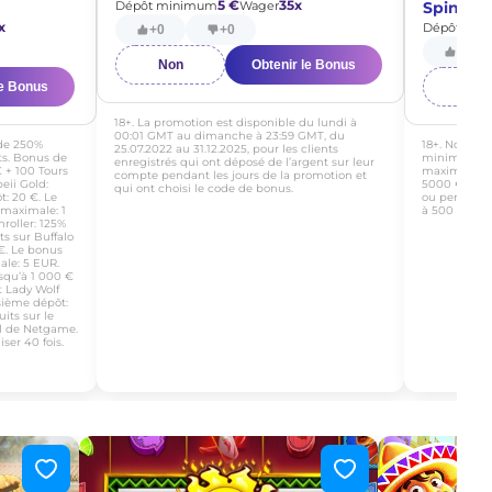
5 €
35x
Dépôt minimum
Wager
Spins
x
Dépôt mi
+0
+0
+0
Non
Obtenir le Bonus
le Bonus
Non
18+. La promotion est disponible du lundi à
00:01 GMT au dimanche à 23:59 GMT, du
 de 250%
18+. Nouvea
25.07.2022 au 31.12.2025, pour les clients
ts. Bonus de
minimum de 
enregistrés qui ont déposé de l’argent sur leur
 + 100 Tours
maximale de
compte pendant les jours de la promotion et
eii Gold:
5000 €. 50 F
qui ont choisi le code de bonus.
: 20 €. Le
ou perte du 
 maximale: 1
à 500 €.
roller: 125%
ts sur Buffalo
 €. Le bonus
ale: 5 EUR.
squ’à 1 000 €
t Lady Wolf
ième dépôt:
its sur le
ol de Netgame.
ser 40 fois.