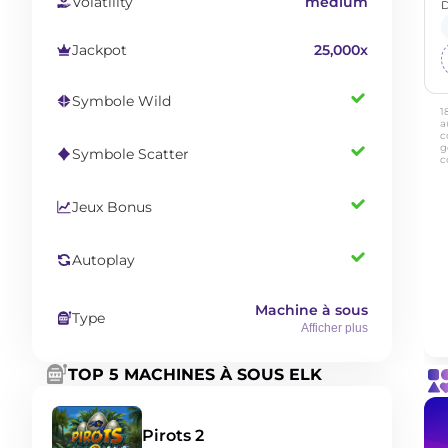
Volatility
medium
Jackpot
25,000x
Symbole Wild
1
a
c
g
Symbole Scatter
c
Jeux Bonus
Autoplay
Machine à sous
Type
Afficher plus
TOP 5 MACHINES À SOUS ELK
Pirots 2