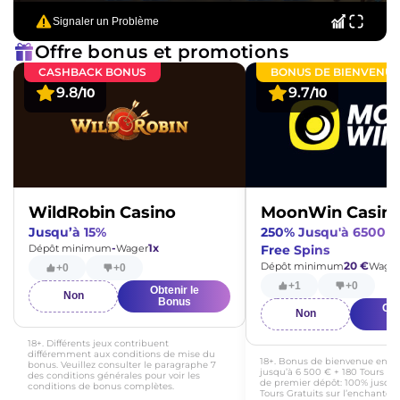
Signaler un Problème
Offre bonus et promotions
CASHBACK BONUS
BONUS DE BIENVENUE
9.8
9.7
/10
/10
WildRobin Casino
MoonWin Casin
Jusqu’à 15%
250% Jusqu'à 6500 € 
-
1x
Dépôt minimum
Wager
Free Spins
20 €
Dépôt minimum
Wage
+0
+0
+1
+0
Obtenir le
Non
Bonus
Obt
Non
B
18+. Différents jeux contribuent
différemment aux conditions de mise du
18+. Bonus de bienvenue en to
bonus. Veuillez consulter le paragraphe 7
jusqu’à 6 500 € + 180 Tours Gr
des conditions générales pour voir les
de premier dépôt: 100% jusqu’
conditions de bonus complètes.
Tours Gratuits sur l’enchante