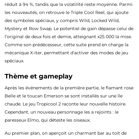
réduit à 94 %, tandis que la volatilité reste moyenne. Parmi
les nouveautés, on retrouve le Triple Cool Reel, qui ajoute
des symboles spéciaux, y compris Wild, Locked Wild,
Mystery et Row Swap. Le potentiel de gain dépasse celui de
l’original de deux fois et demie, atteignant x25 000 la mise.
Comme son prédécesseur, cette suite prend en charge la
mécanique X-iter, permettant d’activer des modes de jeu
spéciaux.
Thème et gameplay
Après les événements de la première partie, le flamant rose
Belle et le toucan Emerson se sont installés sur une île
chaude. Le jeu Tropicool 2 raconte leur nouvelle histoire.
Cependant, un nouveau personnage les a rejoints : le
paresseux Elmo, qui déteste les oiseaux.
Au premier plan, on aperçoit un charmant bar au toit de