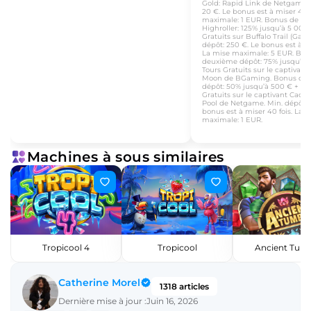
Gold: Rapid Link de Netgame. 
20 €. Le bonus est à miser 40 f
maximale: 1 EUR. Bonus de pr
Highroller: 125% jusqu’à 5 000
Gratuits sur Buffalo Trail (Gam
dépôt: 250 €. Le bonus est à mi
La mise maximale: 5 EUR. Bon
deuxième dépôt: 75% jusqu’à 1
Tours Gratuits sur le captivant
Moon de BGaming. Bonus de t
dépôt: 50% jusqu’à 500 € + 30
Gratuits sur le captivant Cact
Pool de Netgame. Min. dépôt: 
bonus est à miser 40 fois. La 
maximale: 1 EUR.
Machines à sous similaires
Tropicool 4
Tropicool
Ancient Tum
Catherine Morel
1318 articles
Dernière mise à jour :
Juin 16, 2026