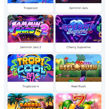
Tropicool
Jammin Jars
Jammin Jars 2
Cherry Supreme
Tropicool 4
Reel Rush