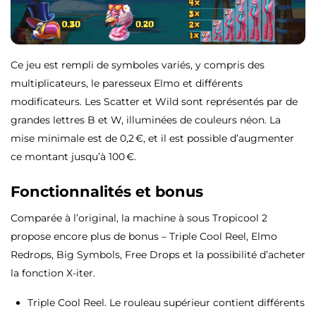
Ce jeu est rempli de symboles variés, y compris des
multiplicateurs, le paresseux Elmo et différents
modificateurs. Les Scatter et Wild sont représentés par de
grandes lettres B et W, illuminées de couleurs néon. La
mise minimale est de 0,2 €, et il est possible d’augmenter
ce montant jusqu’à 100 €.
Fonctionnalités et bonus
Comparée à l’original, la machine à sous Tropicool 2
propose encore plus de bonus – Triple Cool Reel, Elmo
Redrops, Big Symbols, Free Drops et la possibilité d’acheter
la fonction X-iter.
Triple Cool Reel. Le rouleau supérieur contient différents