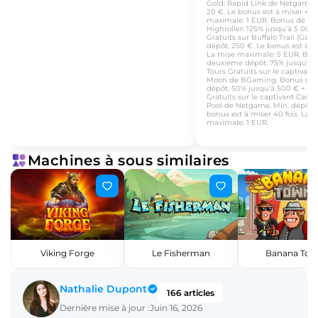
Gold: Rapid Link de Netgame. 
20 €. Le bonus est à miser 40 f
maximale: 1 EUR. Bonus de pr
Highroller: 125% jusqu’à 5 000
Gratuits sur Buffalo Trail (Gam
dépôt: 250 €. Le bonus est à mi
La mise maximale: 5 EUR. Bon
deuxième dépôt: 75% jusqu’à 1
Tours Gratuits sur le captivant
Moon de BGaming. Bonus de t
dépôt: 50% jusqu’à 500 € + 30
Gratuits sur le captivant Cact
Pool de Netgame. Min. dépôt: 
bonus est à miser 40 fois. La 
maximale: 1 EUR.
Machines à sous similaires
Viking Forge
Le Fisherman
Banana To
Nathalie Dupont
166 articles
Dernière mise à jour :
Juin 16, 2026