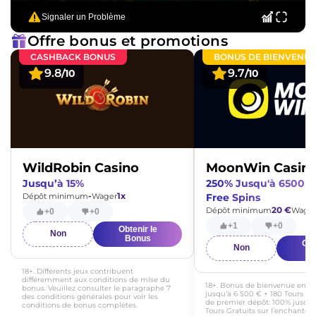
Signaler un Problème
Offre bonus et promotions
CASHBACK BONUS
BONUS DE BIENVENUE
9.8
9.7
/10
/10
WildRobin Casino
MoonWin Casin
Jusqu’à 15%
250% Jusqu'à 6500 € 
-
1x
Dépôt minimum
Wager
Free Spins
20 €
Dépôt minimum
Wage
+0
+0
+1
+0
Obtenir le
Non
Bonus
Obt
Non
B
18+. Différents jeux contribuent
différemment aux conditions de mise du
18+. Bonus de bienvenue en to
bonus. Veuillez consulter le paragraphe 7
jusqu’à 6 500 € + 180 Tours Gr
des conditions générales pour voir les
de premier dépôt: 100% jusqu’
conditions de bonus complètes.
Tours Gratuits sur l’enchante