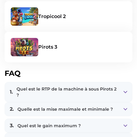
Tropicool 2
Pirots 3
FAQ
Quel est le RTP de la machine à sous Pirots 2
1.
?
2.
Quelle est la mise maximale et minimale ?
3.
Quel est le gain maximum ?