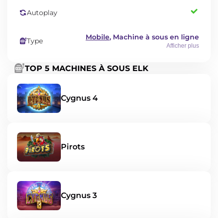
Autoplay
Mobile
, Machine à sous en ligne
Type
argent réel,
Nouvelles
Afficher plus
TOP 5 MACHINES À SOUS ELK
Cygnus 4
Pirots
Cygnus 3