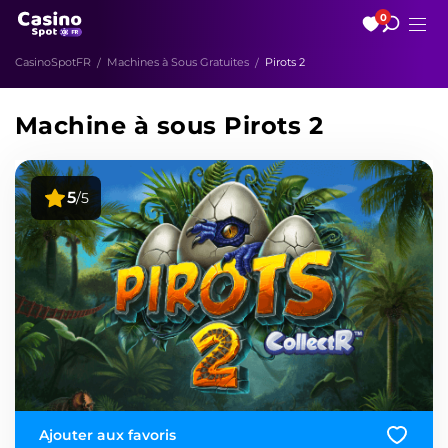
0
CasinoSpotFR
Machines à Sous Gratuites
Pirots 2
Machine à sous Pirots 2
5
/5
Ajouter aux favoris