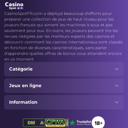
CasinoSpotFR.com a déployé beaucoup d'efforts pour
préparer une collection de jeux de haut niveau pour les
joueurs français qui aiment les machines à sous et pas
seulement pour eux. En outre, les joueurs peuvent lire les
revues rédigées par les meilleurs experts des casinos et
découvrir comment les casinos internationaux sont classés
en fonction de diverses caractéristiques, sans parler
d'apprendre quelles offres de bonus vous attendent encore
en ce moment.
Catégorie
Jeux en ligne
Information