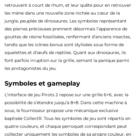
retrouvent à court de rhum, et leur quête pour en retrouver
les mène dans une nouvelle zone nichée au cœur de la
jungle, peuplée de dinosaures. Les symboles représentant
des pierres précieuses prennent désormais l’apparence de
gouttes de résine fossilisées, renfermant d’anciens insectes,
tandis que les icônes bonus sont stylisées sous forme de
squelettes et d’œufs de reptiles. Quant aux dinosaures, ils
font parfois irruption sur la grille, semant la panique parmi
les protagonistes du jeu.
Symboles et gameplay
L’interface de jeu Pirots 2 repose sur une grille 6×6, avec la
possibilité de s’étendre jusqu’à 8×8. Dans cette machine à
sous, le fournisseur propose une mécanique exclusive
baptisée CollectR. Tous les symboles de jeu sont répartis en
quatre couleurs, et chaque perroquet correspondant peut
collecter uniquement les symboles de sa propre couleur, en