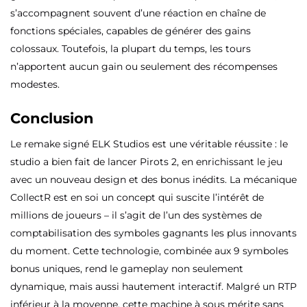
s’accompagnent souvent d’une réaction en chaîne de
fonctions spéciales, capables de générer des gains
colossaux. Toutefois, la plupart du temps, les tours
n’apportent aucun gain ou seulement des récompenses
modestes.
Conclusion
Le remake signé ELK Studios est une véritable réussite : le
studio a bien fait de lancer Pirots 2, en enrichissant le jeu
avec un nouveau design et des bonus inédits. La mécanique
CollectR est en soi un concept qui suscite l’intérêt de
millions de joueurs – il s’agit de l’un des systèmes de
comptabilisation des symboles gagnants les plus innovants
du moment. Cette technologie, combinée aux 9 symboles
bonus uniques, rend le gameplay non seulement
dynamique, mais aussi hautement interactif. Malgré un RTP
inférieur à la moyenne, cette machine à sous mérite sans