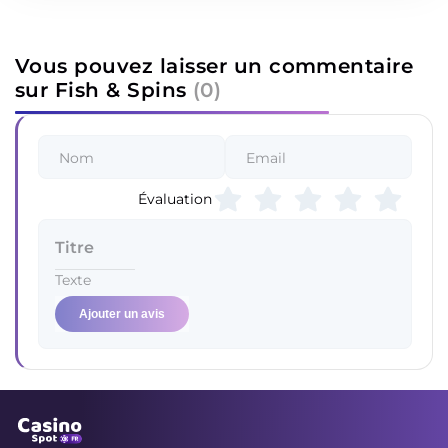
Vous pouvez laisser un commentaire
sur Fish & Spins
(0)
Évaluation
Ajouter un avis