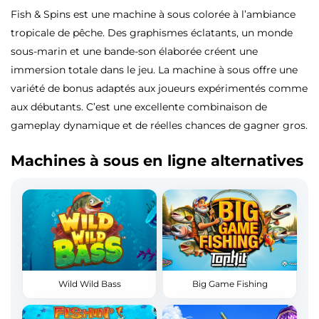
Fish & Spins est une machine à sous colorée à l’ambiance
tropicale de pêche. Des graphismes éclatants, un monde
sous-marin et une bande-son élaborée créent une
immersion totale dans le jeu. La machine à sous offre une
variété de bonus adaptés aux joueurs expérimentés comme
aux débutants. C’est une excellente combinaison de
gameplay dynamique et de réelles chances de gagner gros.
Machines à sous en ligne alternatives
Wild Wild Bass
Big Game Fishing