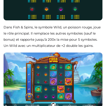
Dans Fish & Spins, le symbole Wild, un poisson rouge, joue
le rôle principal. Il remplace les autres symboles (sauf le
bonus) et rapporte jusqu’à 200x la mise pour 5 symboles.
Un Wild avec un multiplicateur de ×2 double les gains.