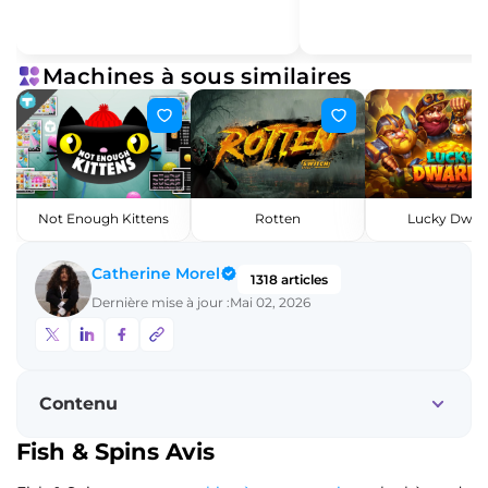
Machines à sous similaires
Not Enough Kittens
Rotten
Lucky Dwar
Catherine Morel
1318 articles
Dernière mise à jour :
Mai 02, 2026
Contenu
Fish & Spins Avis