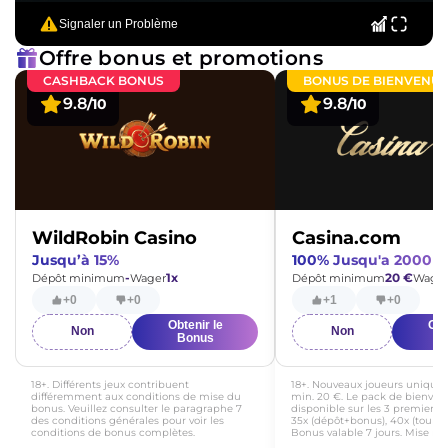
Signaler un Problème
Offre bonus et promotions
CASHBACK BONUS
BONUS DE BIENVENUE
9.8
9.8
/10
/10
WildRobin Casino
Casina.com
Jusqu’à 15%
100% Jusqu'a 2000 €
-
1x
20 €
Dépôt minimum
Wager
Dépôt minimum
Wage
+0
+0
+1
+0
Obtenir le
Obt
Non
Non
Bonus
B
18+. Différents jeux contribuent
18+. Nouveaux joueurs unique
différemment aux conditions de mise du
min. 20 €. Le pack de bienven
bonus. Veuillez consulter le paragraphe 7
disponible sur les 3 premiers 
des conditions générales pour voir les
35x (dépôt+bonus), 40x (tours g
conditions de bonus complètes.
Bonus valable 7 jours. Mise max