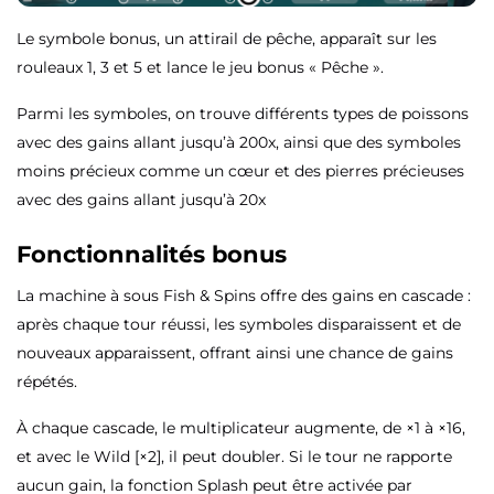
Le symbole bonus, un attirail de pêche, apparaît sur les
rouleaux 1, 3 et 5 et lance le jeu bonus « Pêche ».
Parmi les symboles, on trouve différents types de poissons
avec des gains allant jusqu’à 200x, ainsi que des symboles
moins précieux comme un cœur et des pierres précieuses
avec des gains allant jusqu’à 20x
Fonctionnalités bonus
La machine à sous Fish & Spins offre des gains en cascade :
après chaque tour réussi, les symboles disparaissent et de
nouveaux apparaissent, offrant ainsi une chance de gains
répétés.
À chaque cascade, le multiplicateur augmente, de ×1 à ×16,
et avec le Wild [×2], il peut doubler. Si le tour ne rapporte
aucun gain, la fonction Splash peut être activée par