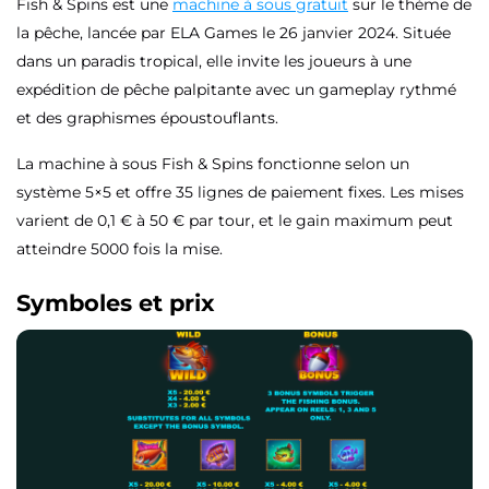
Fish & Spins est une
machine à sous gratuit
sur le thème de
la pêche, lancée par ELA Games le 26 janvier 2024. Située
dans un paradis tropical, elle invite les joueurs à une
expédition de pêche palpitante avec un gameplay rythmé
et des graphismes époustouflants.
La machine à sous Fish & Spins fonctionne selon un
système 5×5 et offre 35 lignes de paiement fixes. Les mises
varient de 0,1 € à 50 € par tour, et le gain maximum peut
atteindre 5000 fois la mise.
Symboles et prix