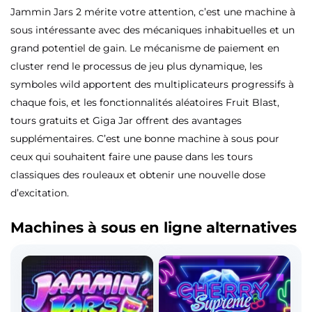
Jammin Jars 2 mérite votre attention, c’est une machine à
sous intéressante avec des mécaniques inhabituelles et un
grand potentiel de gain. Le mécanisme de paiement en
cluster rend le processus de jeu plus dynamique, les
symboles wild apportent des multiplicateurs progressifs à
chaque fois, et les fonctionnalités aléatoires Fruit Blast,
tours gratuits et Giga Jar offrent des avantages
supplémentaires. C’est une bonne machine à sous pour
ceux qui souhaitent faire une pause dans les tours
classiques des rouleaux et obtenir une nouvelle dose
d’excitation.
Machines à sous en ligne alternatives