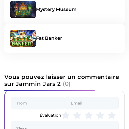
Mystery Museum
Fat Banker
Vous pouvez laisser un commentaire
sur Jammin Jars 2
(0)
Évaluation