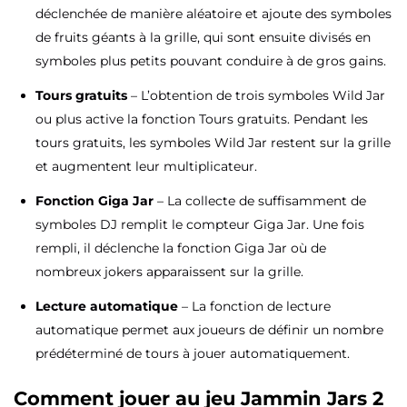
déclenchée de manière aléatoire et ajoute des symboles
de fruits géants à la grille, qui sont ensuite divisés en
symboles plus petits pouvant conduire à de gros gains.
Tours gratuits
– L’obtention de trois symboles Wild Jar
ou plus active la fonction Tours gratuits. Pendant les
tours gratuits, les symboles Wild Jar restent sur la grille
et augmentent leur multiplicateur.
Fonction Giga Jar
– La collecte de suffisamment de
symboles DJ remplit le compteur Giga Jar. Une fois
rempli, il déclenche la fonction Giga Jar où de
nombreux jokers apparaissent sur la grille.
Lecture automatique
– La fonction de lecture
automatique permet aux joueurs de définir un nombre
prédéterminé de tours à jouer automatiquement.
Comment jouer au jeu Jammin Jars 2