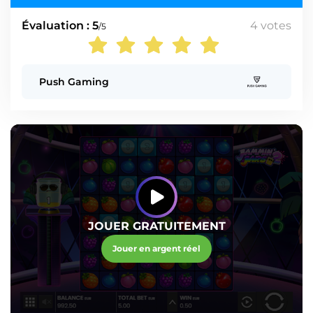
Évaluation : 5
4
votes
/5
Push Gaming
JOUER GRATUITEMENT
Jouer en argent réel