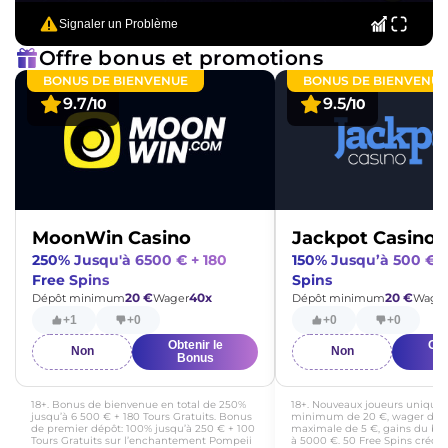
Signaler un Problème
Offre bonus et promotions
BONUS DE BIENVENUE
BONUS DE BIENVENUE
9.7
9.5
/10
/10
MoonWin Casino
Jackpot Casino
250% Jusqu'à 6500 € + 180
150% Jusqu’à 500 € +
Free Spins
Spins
20 €
40x
20 €
Dépôt minimum
Wager
Dépôt minimum
Wage
+1
+0
+0
+0
Obtenir le
Obt
Non
Non
Bonus
B
18+. Bonus de bienvenue en total de 250%
18+. Nouveaux joueurs unique
jusqu’à 6 500 € + 180 Tours Gratuits. Bonus
minimum de 20 €, wager de 4
de premier dépôt: 100% jusqu’à 250 € + 100
maximale de 5 €, gains du bo
Tours Gratuits sur l’enchantement Pompeii
à 5000 €. 50 Free Spins crédit