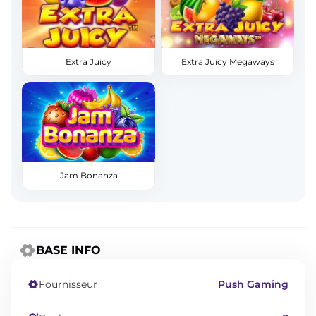
Extra Juicy
Extra Juicy Megaways
Jam Bonanza
BASE INFO
Fournisseur
Push Gaming