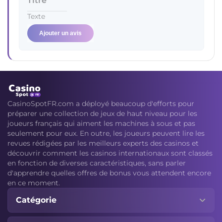
Ajouter un avis
CasinoSpotFR.com a déployé beaucoup d'efforts pour
préparer une collection de jeux de haut niveau pour les
joueurs français qui aiment les machines à sous et pas
seulement pour eux. En outre, les joueurs peuvent lire les
revues rédigées par les meilleurs experts des casinos et
découvrir comment les casinos internationaux sont classés
en fonction de diverses caractéristiques, sans parler
d'apprendre quelles offres de bonus vous attendent encore
en ce moment.
Catégorie