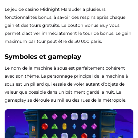
Le jeu de casino Midnight Marauder a plusieurs
fonctionnalités bonus, à savoir des respins après chaque
gain et des tours gratuits. Le bouton Bonus Buy vous
permet d’activer immédiatement le tour de bonus. Le gain
maximum par tour peut être de 30 000 paris.
Symboles et gameplay
Le nom de la machine à sous est parfaitement cohérent
avec son thème. Le personnage principal de la machine à
sous est un pillard qui essaie de voler autant d’objets de
valeur que possible dans un bâtiment gardé la nuit. Le
gameplay se déroule au milieu des rues de la métropole.