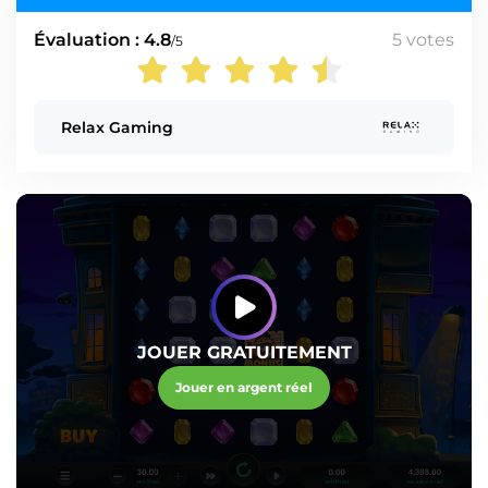
Évaluation : 4.8
5
votes
/5
Relax Gaming
JOUER GRATUITEMENT
Jouer en argent réel