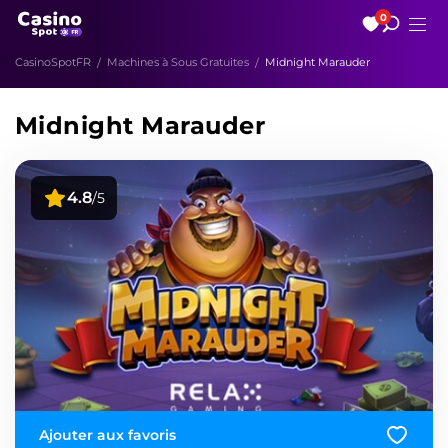
0
CasinoSpotFR
Machines à Sous Gratuites
Midnight Marauder
Midnight Marauder
4.8
/5
Ajouter aux favoris