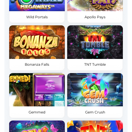
Wild Portals
Apollo Pays
Bonanza Falls
TNT Tumble
Gemmed
Gem Crush