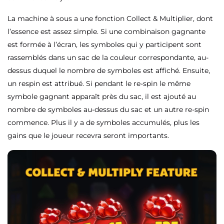
La machine à sous a une fonction Collect & Multiplier, dont
l’essence est assez simple. Si une combinaison gagnante
est formée à l’écran, les symboles qui y participent sont
rassemblés dans un sac de la couleur correspondante, au-
dessus duquel le nombre de symboles est affiché. Ensuite,
un respin est attribué. Si pendant le re-spin le même
symbole gagnant apparaît près du sac, il est ajouté au
nombre de symboles au-dessus du sac et un autre re-spin
commence. Plus il y a de symboles accumulés, plus les
gains que le joueur recevra seront importants.