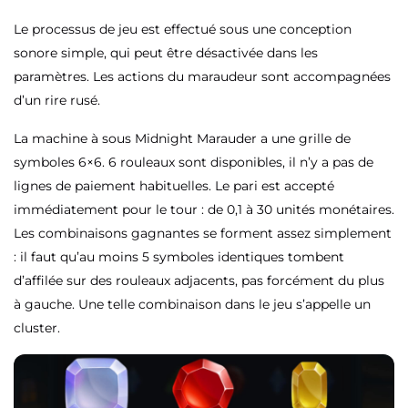
Le processus de jeu est effectué sous une conception
sonore simple, qui peut être désactivée dans les
paramètres. Les actions du maraudeur sont accompagnées
d’un rire rusé.
La machine à sous Midnight Marauder a une grille de
symboles 6×6. 6 rouleaux sont disponibles, il n’y a pas de
lignes de paiement habituelles. Le pari est accepté
immédiatement pour le tour : de 0,1 à 30 unités monétaires.
Les combinaisons gagnantes se forment assez simplement
: il faut qu’au moins 5 symboles identiques tombent
d’affilée sur des rouleaux adjacents, pas forcément du plus
à gauche. Une telle combinaison dans le jeu s’appelle un
cluster.