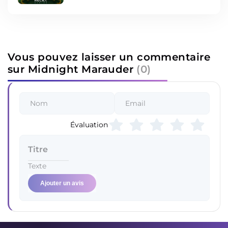
Vous pouvez laisser un commentaire
sur Midnight Marauder
(0)
Évaluation
Ajouter un avis