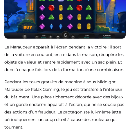
Le Maraudeur apparaît à l’écran pendant la victoire : il sort
de la voiture en courant, entre dans la maison, récupère les
objets de valeur et rentre rapidement avec un sac plein. Et
donc à chaque fois lors de la formation d’une combinaison.
Pendant les tours gratuits de machine à sous Midnight
Marauder de Relax Gaming, le jeu est transféré à l’intérieur
du bâtiment. Une pièce richement décorée avec des bijoux
et un garde endormi apparaît à l’écran, qui ne se soucie pas
des actions d’un fraudeur. Le protagoniste lui-même jette
périodiquement un coup d’œil à cause des rouleaux qui
tournent.