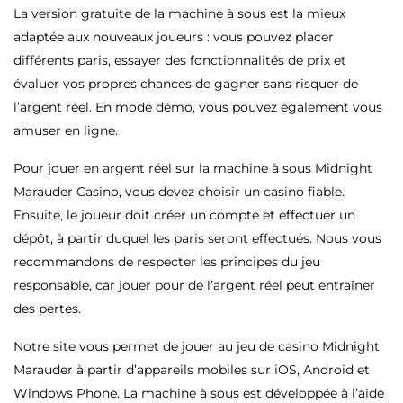
La version gratuite de la machine à sous est la mieux
adaptée aux nouveaux joueurs : vous pouvez placer
différents paris, essayer des fonctionnalités de prix et
évaluer vos propres chances de gagner sans risquer de
l’argent réel. En mode démo, vous pouvez également vous
amuser en ligne.
Pour jouer en argent réel sur la machine à sous Midnight
Marauder Casino, vous devez choisir un casino fiable.
Ensuite, le joueur doit créer un compte et effectuer un
dépôt, à partir duquel les paris seront effectués. Nous vous
recommandons de respecter les principes du jeu
responsable, car jouer pour de l’argent réel peut entraîner
des pertes.
Notre site vous permet de jouer au jeu de casino Midnight
Marauder à partir d’appareils mobiles sur iOS, Android et
Windows Phone. La machine à sous est développée à l’aide