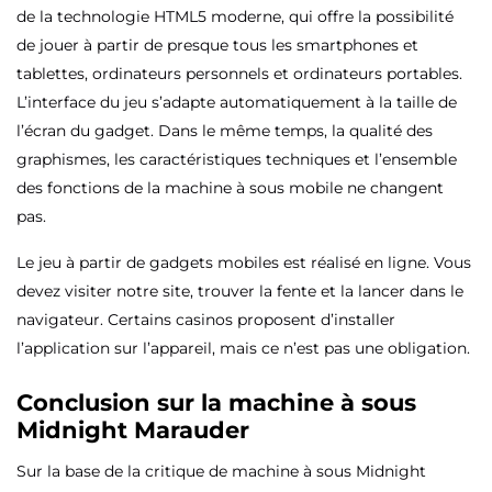
de la technologie HTML5 moderne, qui offre la possibilité
de jouer à partir de presque tous les smartphones et
tablettes, ordinateurs personnels et ordinateurs portables.
L’interface du jeu s’adapte automatiquement à la taille de
l’écran du gadget. Dans le même temps, la qualité des
graphismes, les caractéristiques techniques et l’ensemble
des fonctions de la machine à sous mobile ne changent
pas.
Le jeu à partir de gadgets mobiles est réalisé en ligne. Vous
devez visiter notre site, trouver la fente et la lancer dans le
navigateur. Certains casinos proposent d’installer
l’application sur l’appareil, mais ce n’est pas une obligation.
Conclusion sur la machine à sous
Midnight Marauder
Sur la base de la critique de machine à sous Midnight