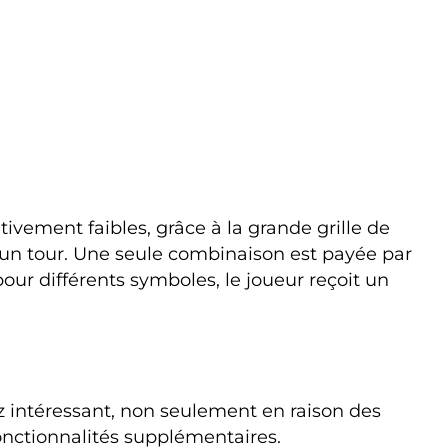
ivement faibles, grâce à la grande grille de
 un tour. Une seule combinaison est payée par
our différents symboles, le joueur reçoit un
 intéressant, non seulement en raison des
onctionnalités supplémentaires.