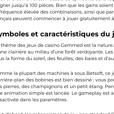
gner jusqu’à 100 pièces. Bien que les gains soient
 fréquence élevée des combinaisons, ainsi que par 
ançais peuvent commencer à jouer gratuitement à 
ymboles et caractéristiques du 
 thème des jeux de casino Gemmed est la nature.
une clairière au milieu d’une forêt verdoyante. L
us la forme du soleil, des feuilles, des baies et d’
mme la plupart des machines à sous Betsoft, ce j
arrière-plan des bobines est bien dessiné : vous p
s pierres, des champignons et un petit étang. Pen
e animation simple est lancée. Le gameplay est 
sactivée dans les paramètres.