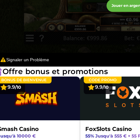
Jouer en argen
Signaler un Problème
Offre bonus et promotions
BONUS DE BIENVENUE
CODE PROMO
9.9
9.9
/10
/10
Smash Casino
FoxSlots Casino
Jusqu'à 10000 €
55% Jusqu'à 555 € + 55 