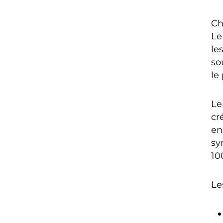
Ch
Le
le
so
le
Le
cr
en
sy
10
Le