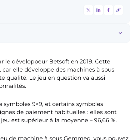
 le développeur Betsoft en 2019. Cette
g, car elle développe des machines à sous
 qualité. Le jeu en question va aussi
onnalités.
e symboles 9×9, et certains symboles
 lignes de paiement habituelles : elles sont
jeu est supérieur à la moyenne – 96,66 %.
 jeu de machine à sous Gemmed, vous pouvez