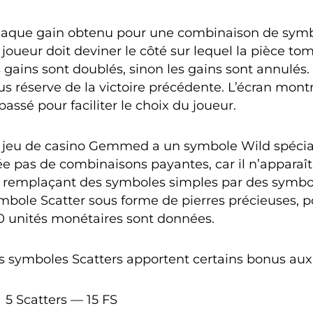
aque gain obtenu pour une combinaison de symbol
 joueur doit deviner le côté sur lequel la pièce tomb
s gains sont doublés, sinon les gains sont annulés.
us réserve de la victoire précédente. L’écran montre
 passé pour faciliter le choix du joueur.
 jeu de casino Gemmed a un symbole Wild spécial 
ée pas de combinaisons payantes, car il n’apparaît 
 remplaçant des symboles simples par des symbole
mbole Scatter sous forme de pierres précieuses, p
0 unités monétaires sont données.
s symboles Scatters apportent certains bonus aux 
5 Scatters — 15 FS