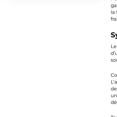
ga
la
fr
S
Le
d’
so
Co
L’
de
un
dé