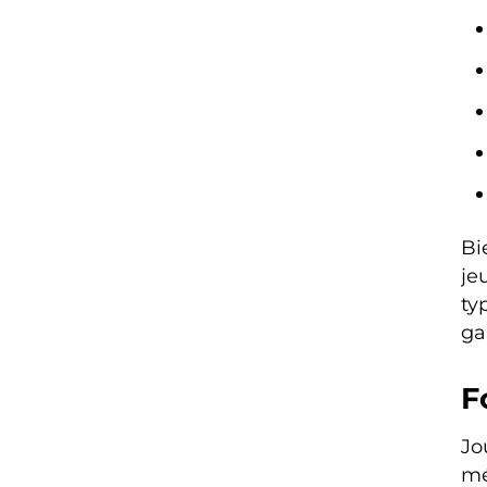
Bi
je
ty
ga
F
Jo
mé