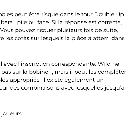
es peut être risqué dans le tour Double Up.
era : pile ou face. Si la réponse est correcte,
 Vous pouvez risquer plusieurs fois de suite,
 les côtés sur lesquels la pièce a atterri dans
avec l’inscription correspondante. Wild ne
pas sur la bobine 1, mais il peut les compléter
s appropriés. Il existe également un
our des combinaisons avec lesquelles jusqu’à
joueurs :