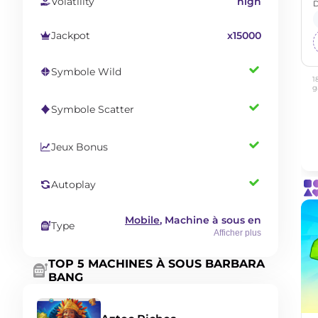
Volatility
high
Jackpot
x15000
Symbole Wild
1
g
Symbole Scatter
Jeux Bonus
Autoplay
Mobile
, Machine à sous en
Type
ligne argent réel
Afficher plus
TOP 5 MACHINES À SOUS BARBARA
BANG