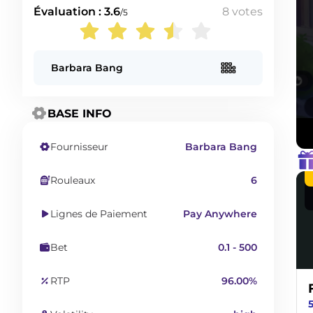
Évaluation : 3.6
8
votes
/5
Barbara Bang
BASE INFO
Fournisseur
Barbara Bang
Rouleaux
6
Lignes de Paiement
Pay Anywhere
Bet
0.1 - 500
RTP
96.00%