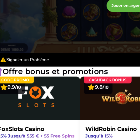
Jouer en argen
Signaler un Problème
Offre bonus et promotions
CODE PROMO
CASHBACK BONUS
9.9
9.8
/10
/10
FoxSlots Casino
WildRobin Casino
55% Jusqu'à 555 € + 55 Free Spins
Jusqu’à 15%