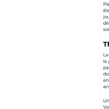
Pa
él
jo
dé
so
T
Le
le
pa
do
en
an
Un
Vo