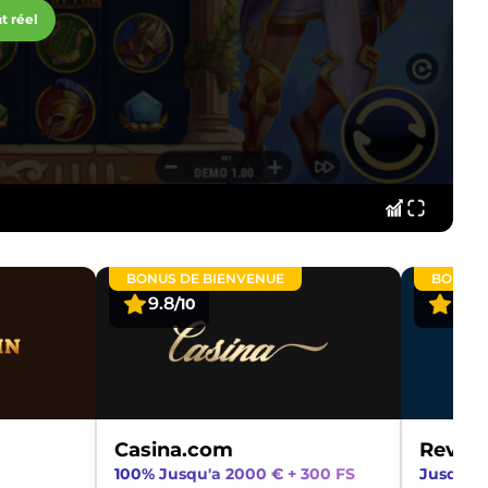
t réel
BONUS DE BIENVENUE
BONUS 
9.8
9.7
/10
/
Casina.com
Revery
100% Jusqu'a 2000 € + 300 FS
Jusqu’à 