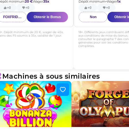
20 €
35x
-
1x
Dépôt minimum
Wager
Dépôt minimum
Wager
+0
+0
+0
+0
FOXFRIDAY
Obtenir le Bonus
Non
Obtenir 
8+. Dépôt minimum de 20 €, wager de 40x,
18+. Différents jeux contribuent d
ains des FS soumis à 35x, validité de 1 jour.
aux conditions de mise du bonus. 
consulter le paragraphe 7 des con
générales pour voir les condition
complètes.
Machines à sous similaires