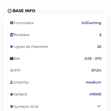
BASE INFO
Fournisseur
1x2Gaming
Rouleaux
5
Lignes de Paiement
20
Bet
0.05 - 270
RTP
97.5%
Volatility
medium
Jackpot
x10000
Symbole Wild