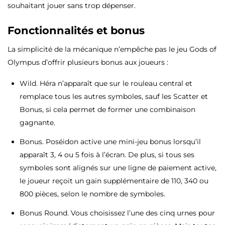
souhaitant jouer sans trop dépenser.
Fonctionnalités et bonus
La simplicité de la mécanique n’empêche pas le jeu Gods of
Olympus d’offrir plusieurs bonus aux joueurs :
Wild. Héra n’apparaît que sur le rouleau central et
remplace tous les autres symboles, sauf les Scatter et
Bonus, si cela permet de former une combinaison
gagnante.
Bonus. Poséidon active une mini-jeu bonus lorsqu’il
apparaît 3, 4 ou 5 fois à l’écran. De plus, si tous ses
symboles sont alignés sur une ligne de paiement active,
le joueur reçoit un gain supplémentaire de 110, 340 ou
800 pièces, selon le nombre de symboles.
Bonus Round. Vous choisissez l’une des cinq urnes pour