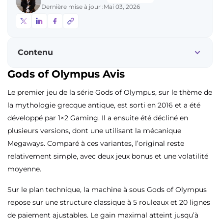
Dernière mise à jour :
Mai 03, 2026
Contenu
Gods of Olympus Avis
Le premier jeu de la série Gods of Olympus, sur le thème de
la mythologie grecque antique, est sorti en 2016 et a été
développé par 1×2 Gaming. Il a ensuite été décliné en
plusieurs versions, dont une utilisant la mécanique
Megaways. Comparé à ces variantes, l’original reste
relativement simple, avec deux jeux bonus et une volatilité
moyenne.
Sur le plan technique, la machine à sous Gods of Olympus
repose sur une structure classique à 5 rouleaux et 20 lignes
de paiement ajustables. Le gain maximal atteint jusqu’à