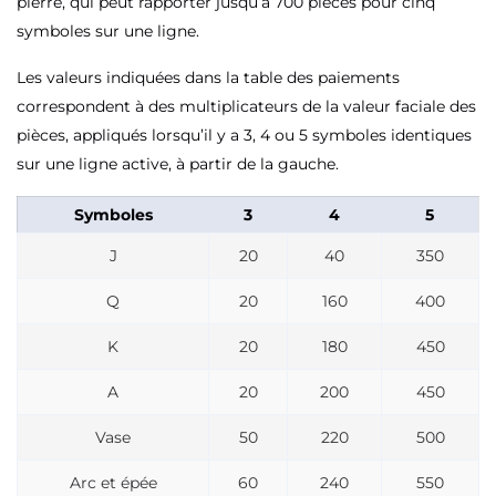
pierre, qui peut rapporter jusqu’à 700 pièces pour cinq
symboles sur une ligne.
Les valeurs indiquées dans la table des paiements
correspondent à des multiplicateurs de la valeur faciale des
pièces, appliqués lorsqu’il y a 3, 4 ou 5 symboles identiques
sur une ligne active, à partir de la gauche.
Symboles
3
4
5
J
20
40
350
Q
20
160
400
K
20
180
450
A
20
200
450
Vase
50
220
500
Arc et épée
60
240
550