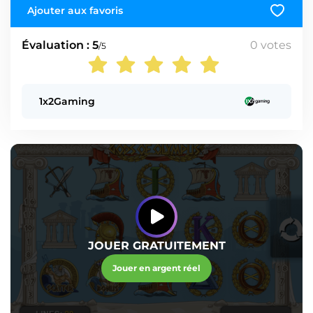
Ajouter aux favoris
Évaluation : 5
0
votes
/5
1x2Gaming
JOUER GRATUITEMENT
Jouer en argent réel