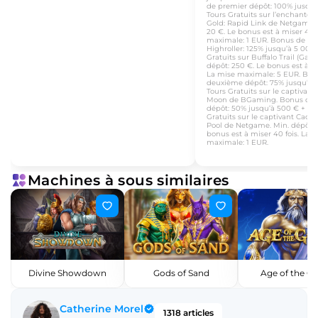
de premier dépôt: 100% jusqu’
Tours Gratuits sur l’enchante
Gold: Rapid Link de Netgame. 
20 €. Le bonus est à miser 40 f
maximale: 1 EUR. Bonus de pr
Highroller: 125% jusqu’à 5 000
Gratuits sur Buffalo Trail (Gam
dépôt: 250 €. Le bonus est à mi
La mise maximale: 5 EUR. Bon
deuxième dépôt: 75% jusqu’à 1
Tours Gratuits sur le captivant
Moon de BGaming. Bonus de t
dépôt: 50% jusqu’à 500 € + 30
Gratuits sur le captivant Cact
Pool de Netgame. Min. dépôt: 
bonus est à miser 40 fois. La 
maximale: 1 EUR.
Machines à sous similaires
Divine Showdown
Gods of Sand
Age of the G
Catherine Morel
1318 articles