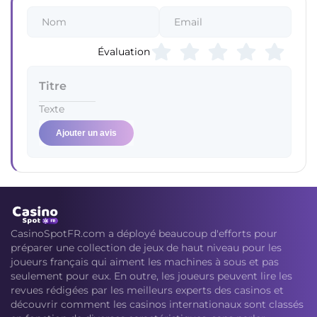
Évaluation
Ajouter un avis
CasinoSpotFR.com a déployé beaucoup d'efforts pour
préparer une collection de jeux de haut niveau pour les
joueurs français qui aiment les machines à sous et pas
seulement pour eux. En outre, les joueurs peuvent lire les
revues rédigées par les meilleurs experts des casinos et
découvrir comment les casinos internationaux sont classés