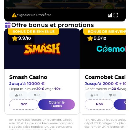
Signaler un Problème
Offre bonus et promotions
BONUS DE BIENVENUE
BONUS DE BIENVENUE
9.9
9.9
/10
/10
Smash Casino
Cosmobet Casin
Jusqu'à 10000 €
Jusqu’à 2000 € + 10
20 €
10х
20 €
Dépôt minimum
Wager
Dépôt minimum
Wage
+2
+1
+0
+0
Obtenir le
Obt
Non
Non
Bonus
B
18+. Nouveaux joueurs uniquement. Dépôt
18+. Nouveaux joueurs unique
min: 20 €. Le pack de bienvenue comprend
dépôt 20 €. Wager 30x (dépôt 
5 dépôts. Mise requise: 10x. Les bonus sont
expirent en 24 h, bonus en 7 j.