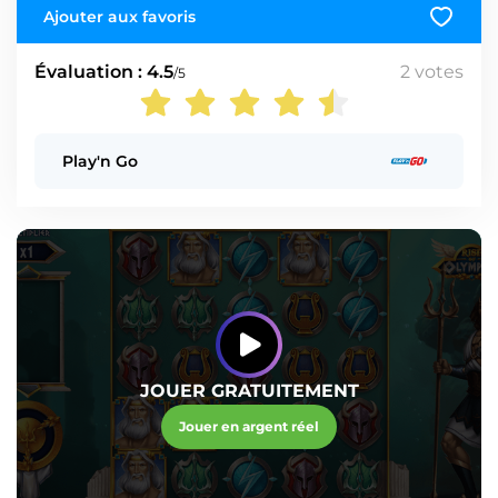
Ajouter aux favoris
Évaluation : 4.5
2
votes
/5
Play'n Go
JOUER GRATUITEMENT
Jouer en argent réel