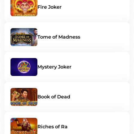
Fire Joker
Tome of Madness
Mystery Joker
Book of Dead
Riches of Ra