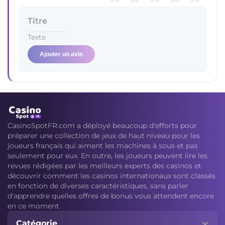
Ajouter un avis
CasinoSpotFR.com a déployé beaucoup d'efforts pour
préparer une collection de jeux de haut niveau pour les
joueurs français qui aiment les machines à sous et pas
seulement pour eux. En outre, les joueurs peuvent lire les
revues rédigées par les meilleurs experts des casinos et
découvrir comment les casinos internationaux sont classés
en fonction de diverses caractéristiques, sans parler
d'apprendre quelles offres de bonus vous attendent encore
en ce moment.
Catégorie