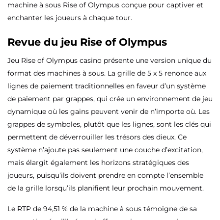
machine à sous Rise of Olympus conçue pour captiver et
enchanter les joueurs à chaque tour.
Revue du jeu Rise of Olympus
Jeu Rise of Olympus casino présente une version unique du
format des machines à sous. La grille de 5 x 5 renonce aux
lignes de paiement traditionnelles en faveur d’un système
de paiement par grappes, qui crée un environnement de jeu
dynamique où les gains peuvent venir de n’importe où. Les
grappes de symboles, plutôt que les lignes, sont les clés qui
permettent de déverrouiller les trésors des dieux. Ce
système n’ajoute pas seulement une couche d’excitation,
mais élargit également les horizons stratégiques des
joueurs, puisqu’ils doivent prendre en compte l’ensemble
de la grille lorsqu’ils planifient leur prochain mouvement.
Le RTP de 94,51 % de la machine à sous témoigne de sa