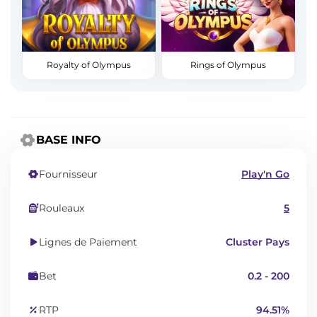
Royalty of Olympus
Rings of Olympus
BASE INFO
Fournisseur
Play'n Go
Rouleaux
5
Lignes de Paiement
Cluster Pays
Bet
0.2 - 200
RTP
94.51%