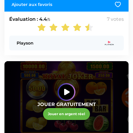
Ajouter aux favoris
Évaluation : 4.4
7
votes
/5
Playson
JOUER GRATUITEMENT
Jouer en argent réel