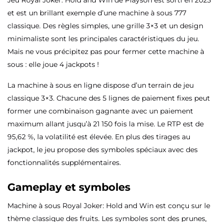
et est un brillant exemple d’une machine à sous 777
classique. Des règles simples, une grille 3×3 et un design
minimaliste sont les principales caractéristiques du jeu.
Mais ne vous précipitez pas pour fermer cette machine à
sous : elle joue 4 jackpots !
La machine à sous en ligne dispose d’un terrain de jeu
classique 3×3. Chacune des 5 lignes de paiement fixes peut
former une combinaison gagnante avec un paiement
maximum allant jusqu’à 21 150 fois la mise. Le RTP est de
95,62 %, la volatilité est élevée. En plus des tirages au
jackpot, le jeu propose des symboles spéciaux avec des
fonctionnalités supplémentaires.
Gameplay et symboles
Machine à sous Royal Joker: Hold and Win est conçu sur le
thème classique des fruits. Les symboles sont des prunes,