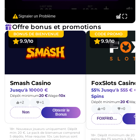
Signaler un Problème
Offre bonus et promotions
BONUS DE BIENVENUE
CODE PROMO
9.9
9.9
/10
/10
Smash Casino
FoxSlots Casino
Jusqu'à 10000 €
55% Jusqu'à 555 € + 
20 €
10х
Dépôt minimum
Wager
Spins
20 €
Dépôt minimum
Wage
+2
+1
+0
+0
Obtenir le
Non
Bonus
Obt
FOXFRIDAY
B
18+. Nouveaux joueurs uniquement. Dépôt
min: 20 €. Le pack de bienvenue comprend
18+. Dépôt minimum de 20 €, 
5 dépôts. Mise requise: 10x. Les bonus sont
gains des FS soumis à 35x, valid