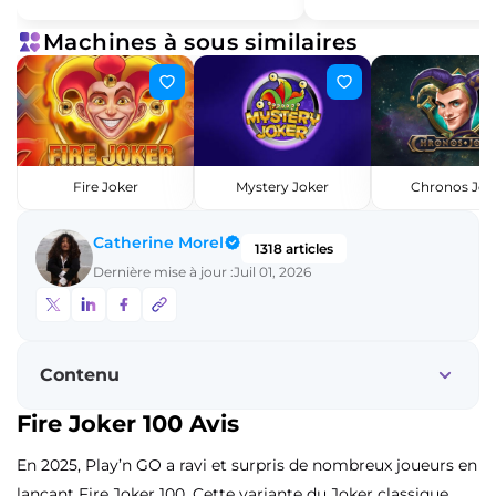
Machines à sous similaires
Fire Joker
Mystery Joker
Chronos Jok
Catherine Morel
1318 articles
Dernière mise à jour :
Juil 01, 2026
Contenu
Fire Joker 100 Avis
En 2025, Play’n GO a ravi et surpris de nombreux joueurs en
lançant Fire Joker 100. Cette variante du Joker classique