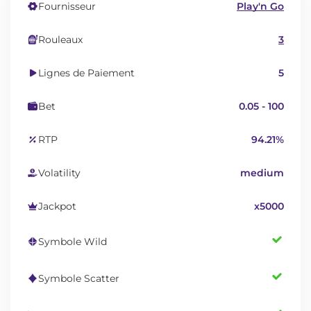
Fournisseur
Play'n Go
Rouleaux
3
Lignes de Paiement
5
Bet
0.05 - 100
RTP
94.21%
Volatility
medium
Jackpot
x5000
Symbole Wild
Symbole Scatter