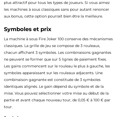
plus attractif pour tous les types de joueurs. Si vous aimez
les machines à sous classiques sans pour autant renoncer
aux bonus, cette option pourrait bien être la meilleure.
Symboles et prix
La machine à sous Fire Joker 100 conserve des mécanismes
classiques. La grille de jeu se compose de 3 rouleaux,
chacun affichant 3 symboles. Les combinaisons gagnantes
ne peuvent se former que sur 5 lignes de paiement fixes.
Les gains commencent sur le rouleau le plus à gauche, les
symboles apparaissant sur les rouleaux adjacents. Une
combinaison gagnante est constituée de 3 symboles
identiques alignés. Le gain dépend du symbole et de la
mise. Vous pouvez sélectionner votre mise au début de la
partie et avant chaque nouveau tour, de 0,05 € à 100 € par
tour.