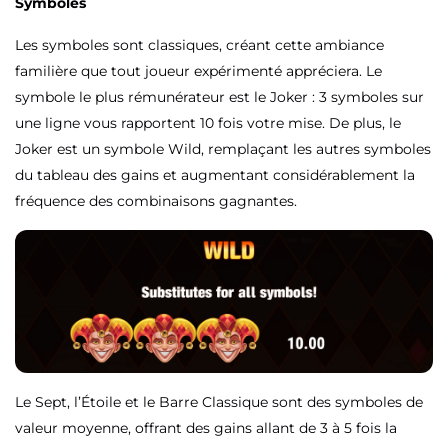
Symboles
Les symboles sont classiques, créant cette ambiance
familière que tout joueur expérimenté appréciera. Le
symbole le plus rémunérateur est le Joker : 3 symboles sur
une ligne vous rapportent 10 fois votre mise. De plus, le
Joker est un symbole Wild, remplaçant les autres symboles
du tableau des gains et augmentant considérablement la
fréquence des combinaisons gagnantes.
Le Sept, l’Étoile et le Barre Classique sont des symboles de
valeur moyenne, offrant des gains allant de 3 à 5 fois la