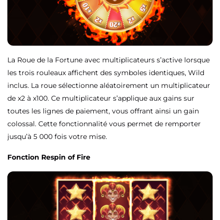
La Roue de la Fortune avec multiplicateurs s’active lorsque
les trois rouleaux affichent des symboles identiques, Wild
inclus. La roue sélectionne aléatoirement un multiplicateur
de x2 à x100. Ce multiplicateur s’applique aux gains sur
toutes les lignes de paiement, vous offrant ainsi un gain
colossal. Cette fonctionnalité vous permet de remporter
jusqu’à 5 000 fois votre mise.
Fonction Respin of Fire